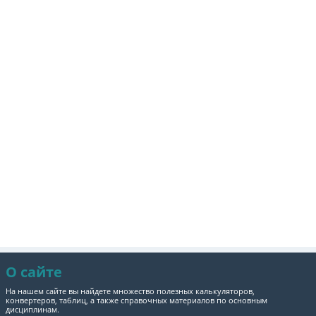
О сайте
На нашем сайте вы найдете множество полезных калькуляторов,
конвертеров, таблиц, а также справочных материалов по основным
дисциплинам.