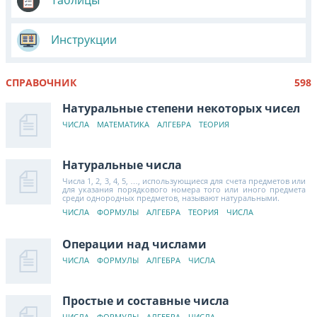
Таблицы
Инструкции
СПРАВОЧНИК
598
Натуральные степени некоторых чисел
ЧИСЛА
МАТЕМАТИКА
АЛГЕБРА
ТЕОРИЯ
Натуральные числа
Числа 1, 2, 3, 4, 5, …, использующиеся для счета предметов или
для указания порядкового номера того или иного предмета
среди однородных предметов, называют натуральными.
ЧИСЛА
ФОРМУЛЫ
АЛГЕБРА
ТЕОРИЯ
ЧИСЛА
Операции над числами
ЧИСЛА
ФОРМУЛЫ
АЛГЕБРА
ЧИСЛА
Простые и составные числа
ЧИСЛА
ФОРМУЛЫ
АЛГЕБРА
ЧИСЛА