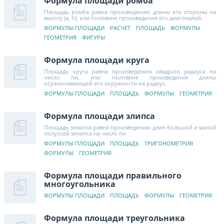
Формула площади ромба
Площадь ромба равна произведению длины его стороны на
высоту (a, h), или половине произведения его диагоналей.
ФОРМУЛЫ ПЛОЩАДИ
РАСЧЁТ
ПЛОЩАДЬ
ФОРМУЛЫ
ГЕОМЕТРИЯ
ФИГУРЫ
Формула площади круга
Площадь круга равна произведению квадрата радиуса на
число пи, или половине произведения длины
ограничивающей его окружности на радиус.
ФОРМУЛЫ ПЛОЩАДИ
ПЛОЩАДЬ
ФОРМУЛЫ
ГЕОМЕТРИЯ
Формула площади элипса
Площадь эллипса равна произведению длин большой и малой
полуосей эллипса на число пи
ФОРМУЛЫ ПЛОЩАДИ
ПЛОЩАДЬ
ТРИГОНОМЕТРИЯ
ФОРМУЛЫ
ГЕОМЕТРИЯ
Формула площади правильного
многоугольника
ФОРМУЛЫ ПЛОЩАДИ
ПЛОЩАДЬ
ФОРМУЛЫ
ГЕОМЕТРИЯ
Формула площади треугольника