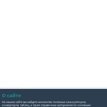
О сайте
На нашем сайте вы найдете множество полезных калькуляторов,
конвертеров, таблиц, а также справочных материалов по основным