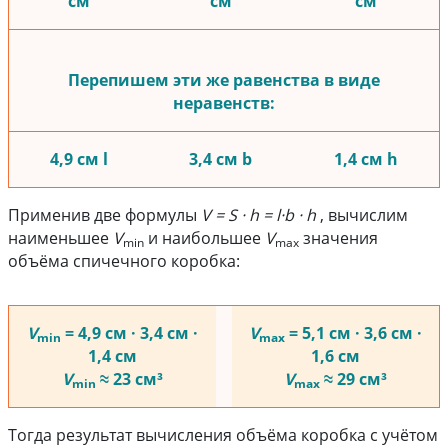
см
см
см
Перепишем эти же равенства в виде
неравенств:
4,9 см l
3,4 см b
1,4 см h
Применив две формулы
V = S · h = l·b · h
, вычислим
наименьшее
V
и наибольшее
V
значения
min
max
объёма спичечного коробка:
V
= 4,9 см · 3,4 см ·
V
= 5,1 см · 3,6 см ·
min
max
1,4 см
1,6 см
V
≈ 23 см³
V
≈ 29 см³
min
max
Тогда результат вычисления объёма коробка с учётом