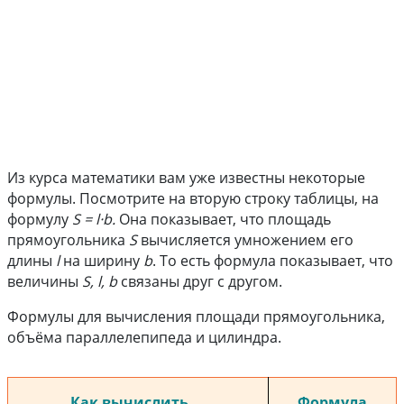
§ 01-Д. ФОРМУЛЫ И ИХ ПРЕОБРАЗОВАНИЕ
Из курса математики вам уже известны некоторые
формулы. Посмотрите на вторую строку таблицы, на
формулу
S = l·b.
Она показывает, что площадь
прямоугольника
S
вычисляется умножением его
длины
l
на ширину
b
. То есть формула показывает, что
величины
S, l, b
связаны друг с другом.
Формулы для вычисления площади прямоугольника,
объёма параллелепипеда и цилиндра.
Как вычислить …
Формула