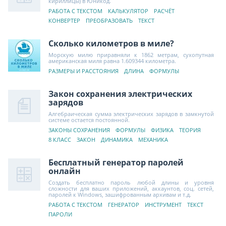
кириллицы) в Юникод.
РАБОТА С ТЕКСТОМ
КАЛЬКУЛЯТОР
РАСЧЁТ
КОНВЕРТЕР
ПРЕОБРАЗОВАТЬ
ТЕКСТ
Сколько километров в миле?
Морскую милю приравняли к 1862 метрам, сухопутная
американская миля равна 1.609344 километра.
РАЗМЕРЫ И РАССТОЯНИЯ
ДЛИНА
ФОРМУЛЫ
Закон сохранения электрических
зарядов
Алгебраическая сумма электрических зарядов в замкнутой
системе остается постоянной.
ЗАКОНЫ СОХРАНЕНИЯ
ФОРМУЛЫ
ФИЗИКА
ТЕОРИЯ
8 КЛАСС
ЗАКОН
ДИНАМИКА
МЕХАНИКА
Бесплатный генератор паролей
онлайн
Создать бесплатно пароль любой длины и уровня
сложности для ваших приложений, аккаунтов, соц. сетей,
паролей к Windows, зашифрованным архивам и т.д.
РАБОТА С ТЕКСТОМ
ГЕНЕРАТОР
ИНСТРУМЕНТ
ТЕКСТ
ПАРОЛИ