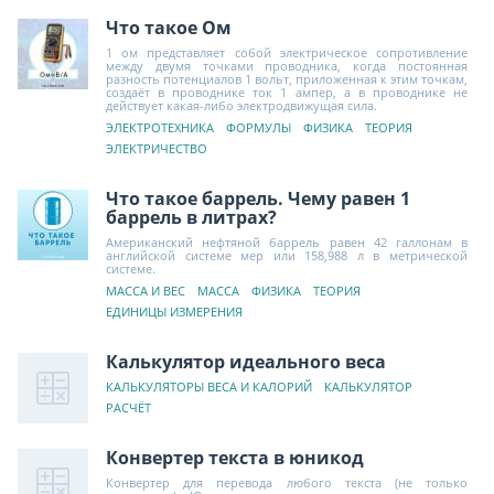
Что такое Ом
1 ом представляет собой электрическое сопротивление
между двумя точками проводника, когда постоянная
разность потенциалов 1 вольт, приложенная к этим точкам,
создаёт в проводнике ток 1 ампер, а в проводнике не
действует какая-либо электродвижущая сила.
ЭЛЕКТРОТЕХНИКА
ФОРМУЛЫ
ФИЗИКА
ТЕОРИЯ
ЭЛЕКТРИЧЕСТВО
Что такое баррель. Чему равен 1
баррель в литрах?
Американский нефтяной баррель равен 42 галлонам в
английской системе мер или 158,988 л в метрической
системе.
МАССА И ВЕС
МАССА
ФИЗИКА
ТЕОРИЯ
ЕДИНИЦЫ ИЗМЕРЕНИЯ
Калькулятор идеального веса
КАЛЬКУЛЯТОРЫ ВЕСА И КАЛОРИЙ
КАЛЬКУЛЯТОР
РАСЧЁТ
Конвертер текста в юникод
Конвертер для перевода любого текста (не только