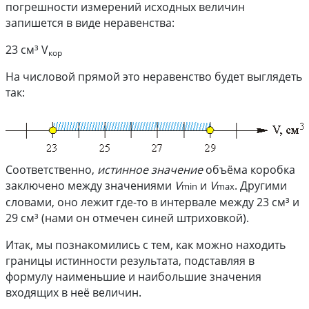
погрешности измерений исходных величин
запишется в виде неравенства:
23 см³ V
кор
На числовой прямой это неравенство будет выглядеть
так:
Соответственно,
истинное значение
объёма коробка
заключено между значениями
V
и
V
. Другими
min
max
словами, оно лежит где-то в интервале между 23 см³ и
29 см³ (нами он отмечен синей штриховкой).
Итак, мы познакомились с тем, как можно находить
границы истинности результата, подставляя в
формулу наименьшие и наибольшие значения
входящих в неё величин.