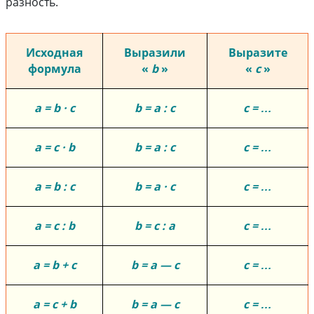
разность.
Исходная
Выразили
Выразите
формула
«
b
»
«
c
»
a = b · c
b = a : c
c = …
a = c · b
b = a : c
c = …
a = b : c
b = a · c
c = …
a = c : b
b = c : a
c = …
a = b + c
b = a — c
c = …
a = c + b
b = a — c
c = …