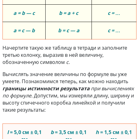
a = b — c
b = a + c
c = …
a = c — b
b = c — a
c = …
Начертите такую же таблицу в тетради и заполните
третью колонку, выразив в ней величину,
обозначенную символом
с
.
Вычислять значение величины по формуле вы уже
умеете. Познакомимся теперь, как можно находить
границы истинности результата
при вычислениях
по формуле.
Допустим, мы измеряли длину, ширину и
высоту спичечного коробка линейкой и получили
такие результаты:
l
= 5,0 см ± 0,1
b
= 3,5 см ± 0,1
h
= 1,5 см ± 0,1