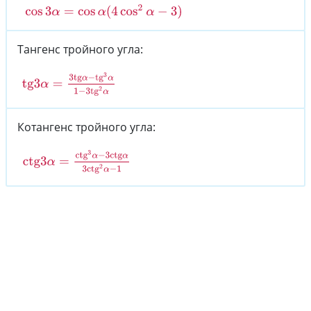
cos
3
α
=
cos
α
(
4
cos
2
α
−
3
)
Тангенс тройного угла:
tg
3
α
=
3
tg
α
−
tg
3
α
1
−
3
tg
2
α
Котангенс тройного угла:
ctg
3
α
=
ctg
3
α
−
3
ctg
α
3
ctg
2
α
−
1