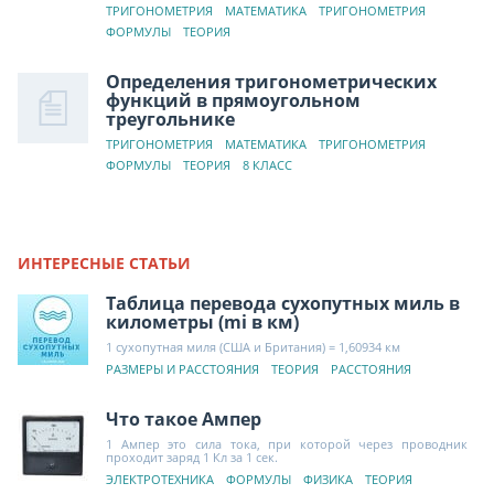
ТРИГОНОМЕТРИЯ
МАТЕМАТИКА
ТРИГОНОМЕТРИЯ
ФОРМУЛЫ
ТЕОРИЯ
Определения тригонометрических
функций в прямоугольном
треугольнике
ТРИГОНОМЕТРИЯ
МАТЕМАТИКА
ТРИГОНОМЕТРИЯ
ФОРМУЛЫ
ТЕОРИЯ
8 КЛАСС
ИНТЕРЕСНЫЕ СТАТЬИ
Таблица перевода сухопутных миль в
километры (mi в км)
1 сухопутная миля (США и Британия) = 1,60934 км
РАЗМЕРЫ И РАССТОЯНИЯ
ТЕОРИЯ
РАССТОЯНИЯ
Что такое Ампер
1 Ампер это сила тока, при которой через проводник
проходит заряд 1 Кл за 1 сек.
ЭЛЕКТРОТЕХНИКА
ФОРМУЛЫ
ФИЗИКА
ТЕОРИЯ