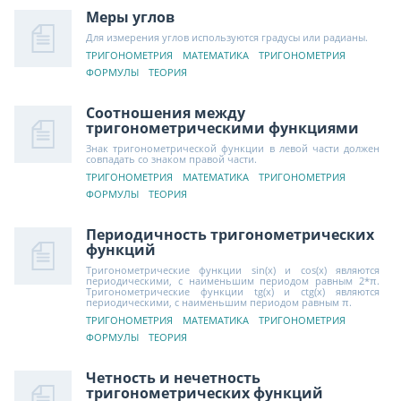
Меры углов
Для измерения углов используются градусы или радианы.
ТРИГОНОМЕТРИЯ
МАТЕМАТИКА
ТРИГОНОМЕТРИЯ
ФОРМУЛЫ
ТЕОРИЯ
Соотношения между
тригонометрическими функциями
Знак тригонометрической функции в левой части должен
совпадать со знаком правой части.
ТРИГОНОМЕТРИЯ
МАТЕМАТИКА
ТРИГОНОМЕТРИЯ
ФОРМУЛЫ
ТЕОРИЯ
Периодичность тригонометрических
функций
Тригонометрические функции sin(x) и cos(x) являются
периодическими, с наименьшим периодом равным 2*π.
Тригонометрические функции tg(x) и ctg(x) являются
периодическими, с наименьшим периодом равным π.
ТРИГОНОМЕТРИЯ
МАТЕМАТИКА
ТРИГОНОМЕТРИЯ
ФОРМУЛЫ
ТЕОРИЯ
Четность и нечетность
тригонометрических функций