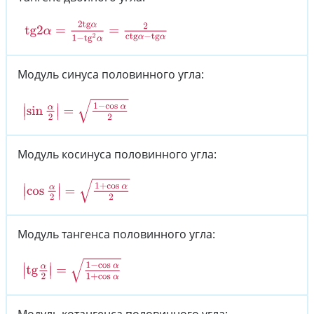
tg
2
α
=
2
tg
α
1
−
tg
2
α
=
2
ctg
α
−
tg
α
Модуль синуса половинного угла:
|
sin
α
2
|
=
1
−
cos
α
2
Модуль косинуса половинного угла:
|
cos
α
2
|
=
1
+
cos
α
2
Модуль тангенса половинного угла:
|
tg
α
2
|
=
1
−
cos
α
1
+
cos
α