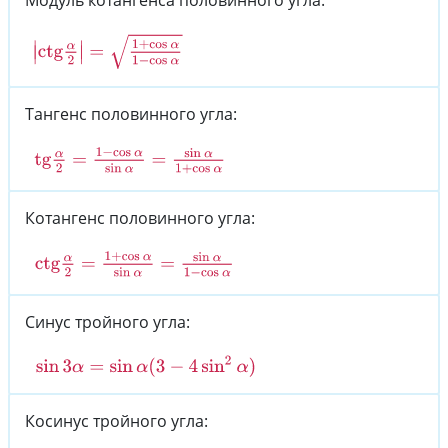
Модуль котангенса половинного угла:
|
ctg
α
2
|
=
1
+
cos
α
1
−
cos
α
Тангенс половинного угла:
tg
α
2
=
1
−
cos
α
sin
α
=
sin
α
1
+
cos
α
Котангенс половинного угла:
ctg
α
2
=
1
+
cos
α
sin
α
=
sin
α
1
−
cos
α
Синус тройного угла:
sin
3
α
=
sin
α
(
3
−
4
sin
2
α
)
Косинус тройного угла: