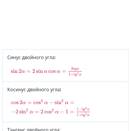
Синус двойного угла:
sin
2
α
=
2
sin
α
cos
α
=
2
tg
α
1
+
tg
2
α
Косинус двойного угла
:
cos
2
α
=
cos
2
α
−
sin
2
α
=
−
2
sin
2
α
=
2
cos
2
α
−
1
=
1
−
tg
2
α
1
+
tg
2
α
Тангенс двойного угла: