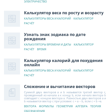
ЭЛЕКТРИЧЕСТВО
Калькулятор веса по росту и возрасту
КАЛЬКУЛЯТОРЫ ВЕСА И КАЛОРИЙ
КАЛЬКУЛЯТОР
РАСЧЁТ
Узнать знак зодиака по дате
рождения
КАЛЬКУЛЯТОРЫ ВРЕМЕНИ И ДАТЫ
КАЛЬКУЛЯТОР
РАСЧЁТ
ВРЕМЯ
Калькулятор калорий для похудения
онлайн
КАЛЬКУЛЯТОРЫ ВЕСА И КАЛОРИЙ
КАЛЬКУЛЯТОР
РАСЧЁТ
Сложение и вычитание векторов
Суммой двух векторов a и b называется третий вектор c,
проведенный из начала a к концу b, если начало вектора b
совпадает с концом вектора a. Разностью двух векторов a и
b называется вектор c при условии: c = a − b, если c + b =a.
ВЕКТОРА
ФОРМУЛЫ
ГЕОМЕТРИЯ
АЛГЕБРА
ТЕОРИЯ
ОБОЗНАЧЕНИЯ