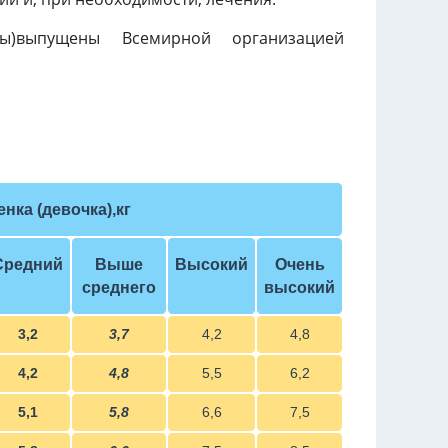
ы)выпущены Всемирной организацией
нка (девочка),кг
Средний
Выше
Высокий
Очень
среднего
высокий
3,2
3,7
4,2
4,8
4,2
4,8
5,5
6,2
5,1
5,8
6,6
7,5