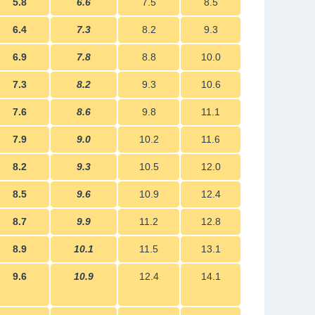
5.8
6.6
7.5
8.5
6.4
7.3
8.2
9.3
6.9
7.8
8.8
10.0
7.3
8.2
9.3
10.6
7.6
8.6
9.8
11.1
7.9
9.0
10.2
11.6
8.2
9.3
10.5
12.0
8.5
9.6
10.9
12.4
8.7
9.9
11.2
12.8
8.9
10.1
11.5
13.1
9.6
10.9
12.4
14.1