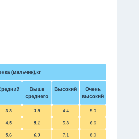
нка (мальчик),кг
Средний
Выше
Высокий
Очень
среднего
высокий
3.3
3.9
4.4
5.0
4.5
5.1
5.8
6.6
5.6
6.3
7.1
8.0