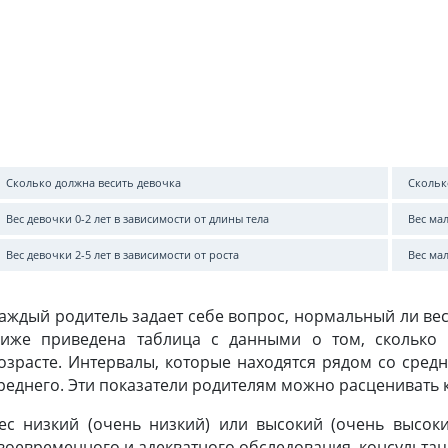
Сколько должна весить девочка
Скольк
Вес девочки 0-2 лет в зависимости от длины тела
Вес мал
Вес девочки 2-5 лет в зависимости от роста
Вес мал
аждый родитель задает себе вопрос, нормальный ли вес 
иже приведена таблица с данными о том, сколько 
озрасте. Интервалы, которые находятся рядом со сред
реднего. Эти показатели родителям можно расценивать 
ес низкий (очень низкий) или высокий (очень высок
воевременного и адекватного обследования, консультац