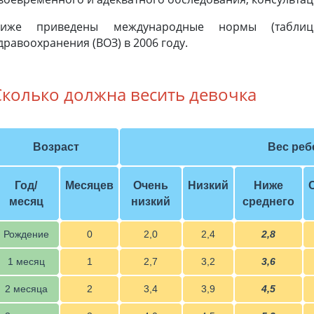
иже приведены международные нормы (таблиц
дравоохранения (ВОЗ) в 2006 году.
Сколько должна весить девочка
Возраст
Вес ребе
Год/
Месяцев
Очень
Низкий
Ниже
месяц
низкий
среднего
Рождение
0
2,0
2,4
2,8
1 месяц
1
2,7
3,2
3,6
2 месяца
2
3,4
3,9
4,5