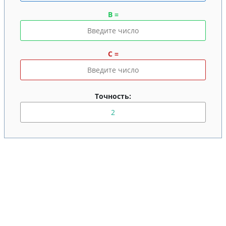
B =
C =
Точность: