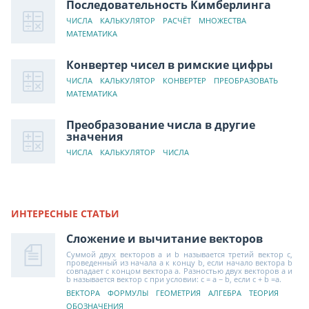
Последовательность Кимберлинга
ЧИСЛА
КАЛЬКУЛЯТОР
РАСЧЁТ
МНОЖЕСТВА
МАТЕМАТИКА
Конвертер чисел в римские цифры
ЧИСЛА
КАЛЬКУЛЯТОР
КОНВЕРТЕР
ПРЕОБРАЗОВАТЬ
МАТЕМАТИКА
Преобразование числа в другие
значения
ЧИСЛА
КАЛЬКУЛЯТОР
ЧИСЛА
ИНТЕРЕСНЫЕ СТАТЬИ
Сложение и вычитание векторов
Суммой двух векторов a и b называется третий вектор c,
проведенный из начала a к концу b, если начало вектора b
совпадает с концом вектора a. Разностью двух векторов a и
b называется вектор c при условии: c = a − b, если c + b =a.
ВЕКТОРА
ФОРМУЛЫ
ГЕОМЕТРИЯ
АЛГЕБРА
ТЕОРИЯ
ОБОЗНАЧЕНИЯ