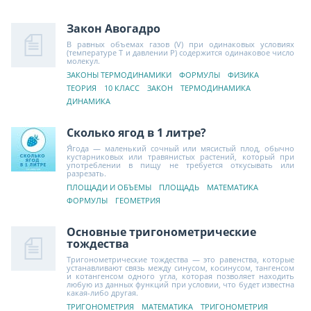
Закон Авогадро
В равных объемах газов (V) при одинаковых условиях
(температуре Т и давлении Р) содержится одинаковое число
молекул.
ЗАКОНЫ ТЕРМОДИНАМИКИ
ФОРМУЛЫ
ФИЗИКА
ТЕОРИЯ
10 КЛАСС
ЗАКОН
ТЕРМОДИНАМИКА
ДИНАМИКА
Сколько ягод в 1 литре?
Я́года — маленький сочный или мясистый плод, обычно
кустарниковых или травянистых растений, который при
употреблении в пищу не требуется откусывать или
разрезать.
ПЛОЩАДИ И ОБЪЕМЫ
ПЛОЩАДЬ
МАТЕМАТИКА
ФОРМУЛЫ
ГЕОМЕТРИЯ
Основные тригонометрические
тождества
Тригонометрические тождества — это равенства, которые
устанавливают связь между синусом, косинусом, тангенсом
и котангенсом одного угла, которая позволяет находить
любую из данных функций при условии, что будет известна
какая-либо другая.
ТРИГОНОМЕТРИЯ
МАТЕМАТИКА
ТРИГОНОМЕТРИЯ