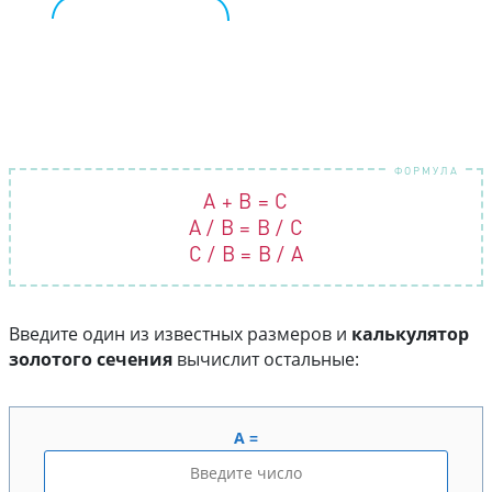
A + B = C
A / B = B / C
C / B = B / A
Введите один из известных размеров и
калькулятор
золотого сечения
вычислит остальные:
A =