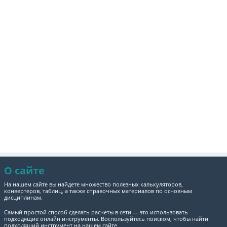
О сайте
На нашем сайте вы найдете множество полезных калькуляторов,
конвертеров, таблиц, а также справочных материалов по основным
дисциплинам.
Самый простой способ сделать расчеты в сети — это использовать
подходящие онлайн инструменты. Воспользуйтесь поиском, чтобы найти
подходящий инструмент на нашем сайте.