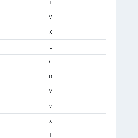
I
V
X
L
C
D
M
v
x
l