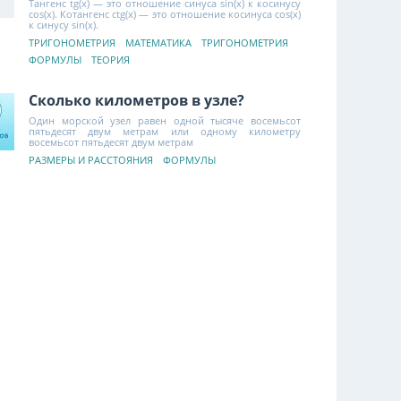
Тангенс tg(x) — это отношение синуса sin(x) к косинусу
cos(x). Котангенс ctg(x) — это отношение косинуса cos(x)
к синусу sin(x).
ТРИГОНОМЕТРИЯ
МАТЕМАТИКА
ТРИГОНОМЕТРИЯ
ФОРМУЛЫ
ТЕОРИЯ
Сколько километров в узле?
Один морской узел равен одной тысяче восемьсот
пятьдесят двум метрам или одному километру
восемьсот пятьдесят двум метрам
РАЗМЕРЫ И РАССТОЯНИЯ
ФОРМУЛЫ