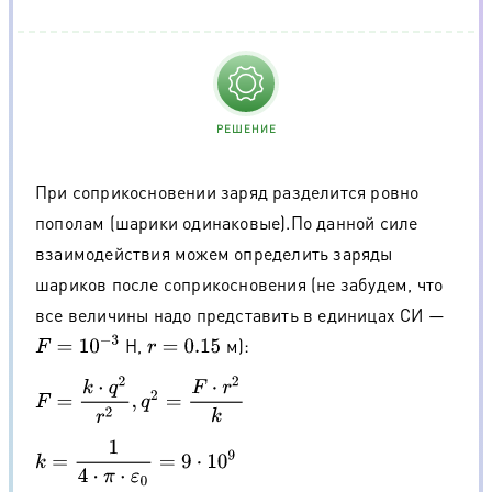
РЕШЕНИЕ
При соприкосновении заряд разделится ровно
пополам (шарики одинаковые).По данной силе
взаимодействия можем определить заряды
шариков после соприкосновения (не забудем, что
все величины надо представить в единицах СИ —
F
=
10
−
3
Н,
м):
r
=
0.15
F
=
k
⋅
q
2
r
2
,
q
2
=
F
⋅
r
2
k
k
=
1
4
⋅
π
⋅
ε
0
=
9
⋅
10
9