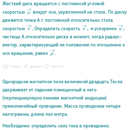
Жесткий диск вращается с постоянной угловой
ω
→
скоростью
вокруг оси, укрепленной на столе. По диску
движется точка А с постоянной относительно стола
v
→
r
a
→
r
v
→
скоростью
. Определить скорость
и ускорение
частицы А относительно диска в момент, когда радиус-
вектор, характеризующий ее положение по отношению к
ρ
→
оси вращения, равен
.
9 класс
физика
простая
Однородное магнитное поле величиной двадцать Тесла
удерживает от падения помещенный в него
(перпендикулярно линиям магнитной индукции)
прямолинейный проводник. Масса проводника четыре
килограмма, длина пол метра.
Необходимо: определить силу тока в проводнике.