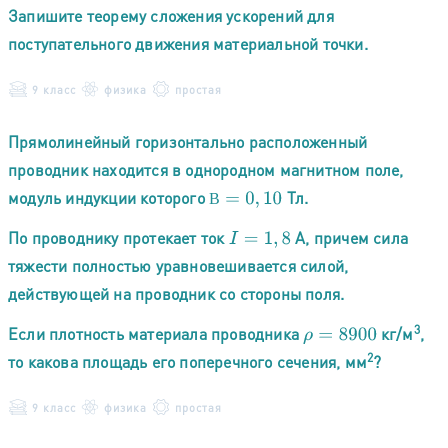
Запишите теорему сложения ускорений для
поступательного движения материальной точки.
9 класс
физика
простая
Прямолинейный горизонтально расположенный
проводник находится в однородном магнитном поле,
модуль индукции которого
Тл.
В
=
0
,
10
В
По проводнику протекает ток
А, причем сила
I
=
1
,
8
тяжести полностью уравновешивается силой,
действующей на проводник со стороны поля.
3
Если плотность материала проводника
кг/м
,
ρ
=
8900
2
то какова площадь его поперечного сечения, мм
?
9 класс
физика
простая