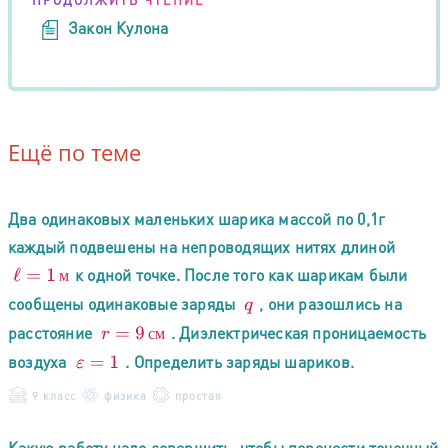
ПРОДОЛЖИТЬ ЧТЕНИЕ
Закон Кулона
Ещё по теме
Два одинаковых маленьких шарика массой по 0,1г
каждый подвешены на непроводящих нитях длиной
к одной точке. После того как шарикам были
ℓ
=
1
м
м
сообщены одинаковые заряды
, они разошлись на
q
расстояние
. Диэлектрическая проницаемость
r
=
9
см
с
м
воздуха
. Определить заряды шариков.
ε
=
1
9 класс
физика
простая
Какую работу надо совершить, чтобы перенести точечный