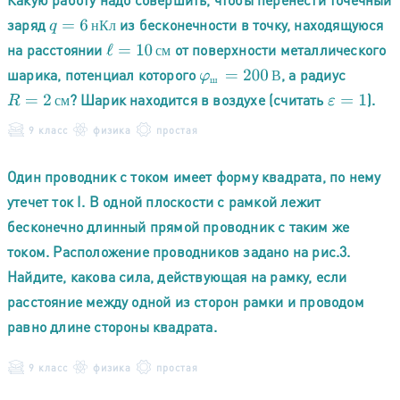
заряд
из бесконечности в точку, находящуюся
q
=
6
нКл
н
К
л
на расстоянии
от поверхности металлического
ℓ
=
10
см
с
м
шарика, потенциал которого
, а радиус
φ
ш
=
200
В
В
ш
? Шарик находится в воздухе (считать
).
R
=
2
см
ε
=
1
с
м
9 класс
физика
простая
Один проводник с током имеет форму квадрата, по нему
утечет ток I. В одной плоскости с рамкой лежит
бесконечно длинный прямой проводник с таким же
током. Расположение проводников задано на рис.3.
Найдите, какова сила, действующая на рамку, если
расстояние между одной из сторон рамки и проводом
равно длине стороны квадрата.
9 класс
физика
простая