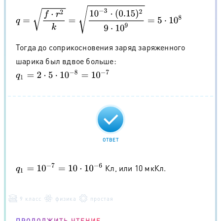
q
=
f
⋅
r
2
k
=
10
−
3
⋅
(
0.15
)
2
9
⋅
10
9
=
5
⋅
10
8
Тогда до соприкосновения заряд заряженного
шарика был вдвое больше:
q
1
=
2
⋅
5
⋅
10
−
8
=
10
−
7
ОТВЕТ
q
1
=
10
−
7
=
10
⋅
10
−
6
Кл, или 10 мкКл.
9 класс
физика
простая