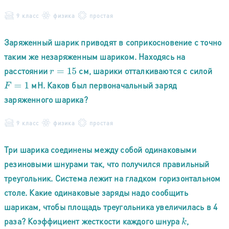
9 класс
физика
простая
Заряженный шарик приводят в соприкосновение с точно
таким же незаряженным шариком. Находясь на
расстоянии
см, шарики отталкиваются с силой
r
=
15
мН. Каков был первоначальный заряд
F
=
1
заряженного шарика?
9 класс
физика
простая
Три шарика соединены между собой одинаковыми
резиновыми шнурами так, что получился правильный
треугольник. Система лежит на гладком горизонтальном
столе. Какие одинаковые заряды надо сообщить
шарикам, чтобы площадь треугольника увеличилась в 4
раза? Коэффициент жесткости каждого шнура
,
k