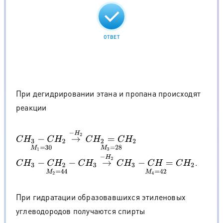
ОТВЕТ
При дегидрировании этана и пропана происходят
реакции
C
H
3
−
C
H
2
M
1
=
30
→
−
H
2
C
H
2
=
C
H
2
M
3
=
28
C
H
3
−
C
H
2
−
C
H
3
M
2
=
44
→
−
H
2
C
H
3
−
C
H
=
C
H
2
M
4
=
42
.
При гидратации образовавшихся этиленовых
углеводородов получаются спирты