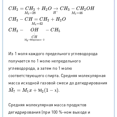
C
H
2
=
C
H
2
+
H
2
O
M
3
=
28
→
H
+
C
H
3
−
C
H
2
O
H
M
5
=
46
C
H
3
−
C
H
=
C
H
2
+
H
2
O
M
4
=
42
C
H
3
−
O
H
C
H
M
6
=
60
п
р
о
п
а
н
о
л
−
2
|
−
C
H
5
п
р
о
п
а
н
о
л
Из 1 моля каждого предельного углеводорода
получается по 1 молю непредельного
углеводорода, а затем по 1 молю
соответствующего спирта. Средняя молекулярная
масса исходной газовой смеси до дегидрирования
.
M
7
¯
=
M
1
x
+
М
2
(
1
−
х
)
М
х
Средняя молекулярная масса продуктов
дегидрирования (при 100 %-ном выходе и