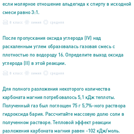
если молярное отношение альдегида к спирту в исходной
смеси равно 3:1.
8 класс
химия
средняя
После пропускания оксида углерода (IV) над
раскаленным углем образовалась газовая смесь с
плотностью по водороду 16. Определите выход оксида
углерода (II) в этой реакции.
8 класс
химия
средняя
Для полного разложения некоторого количества
карбоната магния потребовалось 5,1 кДж теплоты.
Полученный газ был поглощен 75 г 5,7%-ного раствора
гидроксида бария. Рассчитайте массовую долю соли в
полученном растворе. Тепловой эффект реакции
разложения карбоната магния равен -102 кДж/моль.