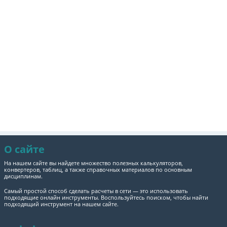
О сайте
На нашем сайте вы найдете множество полезных калькуляторов,
конвертеров, таблиц, а также справочных материалов по основным
дисциплинам.
Самый простой способ сделать расчеты в сети — это использовать
подходящие онлайн инструменты. Воспользуйтесь поиском, чтобы найти
подходящий инструмент на нашем сайте.