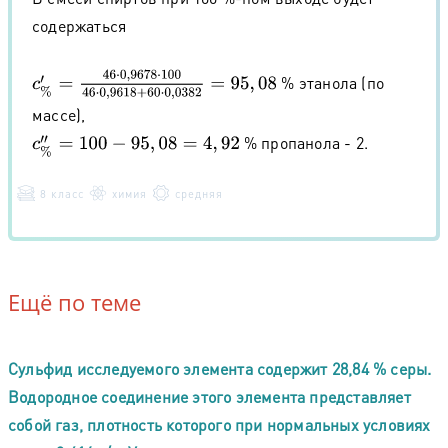
содержаться
c
%
′
=
46
⋅
0
,
9678
⋅
100
46
⋅
0
,
9618
+
60
⋅
0
,
0382
=
95
,
08
% этанола (по
массе),
% пропанола - 2.
c
%
′
′
=
100
−
95
,
08
=
4
,
92
8 класс
химия
средняя
Ещё по теме
Сульфид исследуемого элемента содержит 28,84 % серы.
Водородное соединение этого элемента представляет
собой газ, плотность которого при нормальных условиях