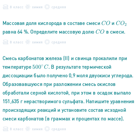
8 класс
химия
средняя
Массовая доля кислорода в составе смеси
и
C
O
C
O
2
равна 64 %. Определите массовую долю
в смеси.
C
O
8 класс
химия
средняя
Смесь карбонатов железа (II) и свинца прокалили при
температуре
. В результате термической
500
∘
C
диссоциации было получено 0,9 моля двуокиси углерода.
Образовавшуюся при разложении смесь окислов
обработали серной кислотой, при этом в осадок выпало
151,635 г нерастворимого сульфата. Напишите уравнения
происходящих реакций и установите состав исходной
смеси карбонатов (в граммах и процентах по массе).
8 класс
химия
средняя