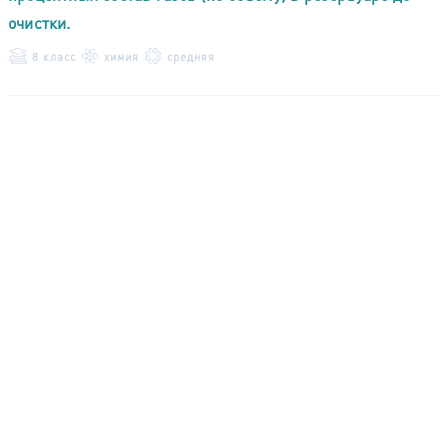
очистки.
8 класс
химия
средняя