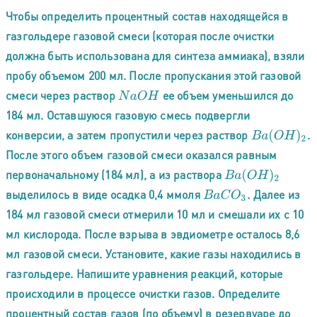
Чтобы определить процентный состав находящейся в
газгольдере газовой смеси (которая после очистки
должна быть использована для синтеза аммиака), взяли
пробу объемом 200 мл. После пропускания этой газовой
смеси через раствор
ее объем уменьшился до
N
a
O
H
184 мл. Оставшуюся газовую смесь подвергли
конверсии, а затем пропустили через раствор
.
B
a
(
O
H
)
2
После этого объем газовой смеси оказался равным
первоначальному (184 мл), а из раствора
B
a
(
O
H
)
2
выделилось в виде осадка 0,4 ммоля
. Далее из
B
a
C
O
3
184 мл газовой смеси отмерили 10 мл и смешали их с 10
мл кислорода. После взрыва в эвдиометре осталось 8,6
мл газовой смеси. Установите, какие газы находились в
газгольдере. Напишите уравнения реакций, которые
происходили в процессе очистки газов. Определите
процентный состав газов (по объему) в резервуаре до