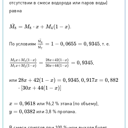
отсутствии в смеси водорода или паров воды)
равна
.
M
8
¯
=
M
8
⋅
x
+
M
4
(
1
−
x
)
М
8
¯
М
7
¯
=
1
−
0
,
0655
=
0
,
9345
М
По условиям
, т. е.
М
M
3
x
+
M
4
(
1
−
x
)
M
1
x
+
M
2
(
1
−
x
)
=
28
x
+
42
(
1
−
x
)
30
x
+
44
(
1
−
x
)
=
0
,
9345
,
или
,
28
x
+
42
(
1
−
x
)
=
0
,
9345
⋅
[
30
x
+
44
(
1
−
x
)
0
]
,
917
x
=
0
,
882
или 96,2 % этана (по объему),
x
=
0
,
9618
или 3,8 % пропана.
y
=
0
,
0382
В смеси спиртов при 100 %-ном выходе будет