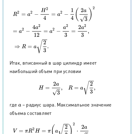
R
2
=
a
2
−
H
2
4
=
a
2
−
1
4
(
2
a
3
)
2
=
a
2
−
4
a
2
12
=
a
2
−
a
2
3
=
2
a
2
3
,
⇒
R
=
a
2
3
.
Итак, вписанный в шар цилиндр имеет
наибольший объем при условии
H
=
2
a
3
,
R
=
a
2
3
,
где
− радиус шара. Максимальное значение
a
объема составляет
V
=
π
R
2
H
=
π
(
a
2
3
)
2
⋅
2
a
3
=
2
π
a
2
3
⋅
2
a
3
=
4
π
a
3
3
3
,