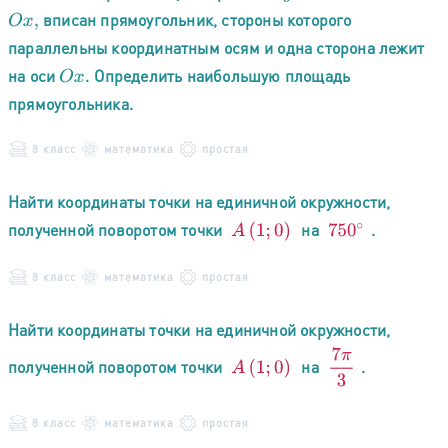
вписан прямоугольник, стороны которого
O
x
,
параллельны координатным осям и одна сторона лежит
на оси
Определить наибольшую площадь
O
x
.
прямоугольника.
8 класс
математика
простая
Найти координаты точки на единичной окружности,
полученной поворотом точки
на
.
A
(
1
;
0
)
750
∘
8 класс
математика
простая
Найти координаты точки на единичной окружности,
7
π
3
полученной поворотом точки
на
.
A
(
1
;
0
)
8 класс
математика
простая