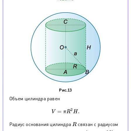
Рис.13
Объем цилиндра равен
V
=
π
R
2
H
.
Радиус основания цилиндра
связан с радиусом
R