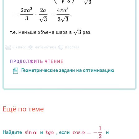
3
т.е. меньше объема шара в
раз.
8 класс
математика
простая
ПРОДОЛЖИТЬ ЧТЕНИЕ
Геометрические задачи на оптимизацию
Ещё по теме
cos
α
=
−
1
2
Найдите
и
, если
и
sin
α
t
g
α