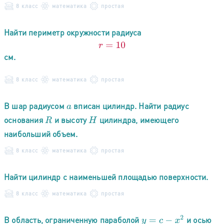
8 класс
математика
простая
Найти периметр окружности радиуса
r
=
10
см.
8 класс
математика
простая
В шар радиусом
вписан цилиндр. Найти радиус
a
основания
и высоту
цилиндра, имеющего
R
H
наибольший объем.
8 класс
математика
простая
Найти цилиндр с наименьшей площадью поверхности.
8 класс
математика
простая
В область, ограниченную параболой
и осью
y
=
c
−
x
2