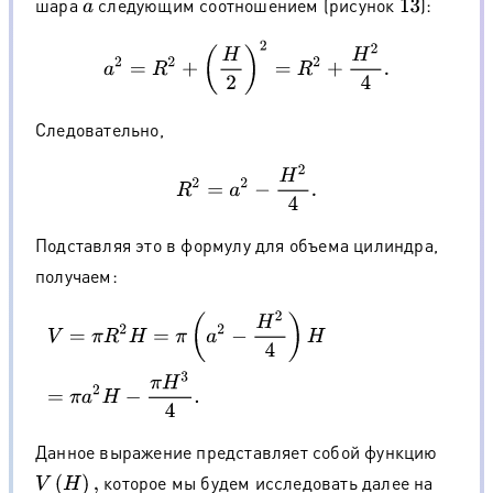
шара
следующим соотношением (рисунок
):
a
13
a
2
=
R
2
+
(
H
2
)
2
=
R
2
+
H
2
4
.
Следовательно,
R
2
=
a
2
−
H
2
4
.
Подставляя это в формулу для объема цилиндра,
получаем:
V
=
π
R
2
H
=
π
(
a
2
−
H
2
4
)
H
=
π
a
2
H
−
π
H
3
4
.
Данное выражение представляет собой функцию
которое мы будем исследовать далее на
V
(
H
)
,