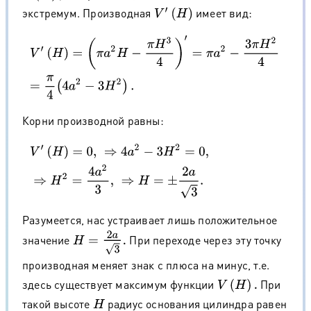
экстремум. Производная
имеет вид:
V
′
(
H
)
V
′
(
H
)
=
(
π
a
2
H
−
π
H
3
4
)
′
=
π
a
2
−
3
π
H
2
4
=
π
4
(
4
a
2
−
3
H
2
)
.
Корни производной равны:
V
′
(
H
)
=
0
,
⇒
4
a
2
−
3
H
2
=
0
,
⇒
H
2
=
4
a
2
3
,
⇒
H
=
±
2
a
3
.
Разумеется, нас устраивает лишь положительное
H
=
2
a
3
.
значение
При переходе через эту точку
производная меняет знак с плюса на минус, т.е.
здесь существует максимум функции
При
V
(
H
)
.
такой высоте
радиус основания цилиндра равен
H