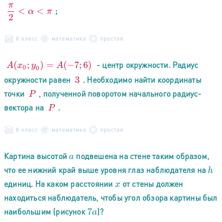
π
2
<
α
<
π
;
8 класс
математика
простая
- центр окружности. Радиус
A
(
x
0
;
y
0
)
=
A
(
−
7
;
6
)
окружности равен
. Необходимо найти координаты
3
точки
, полученной поворотом начального радиус-
P
вектора на
.
P
8 класс
математика
простая
Картина высотой
подвешена на стене таким образом,
a
что ее нижний край выше уровня глаз наблюдателя на
h
единиц. На каком расстоянии
от стены должен
x
находиться наблюдатель, чтобы угол обзора картины был
наибольшим (рисунок
)?
7
a