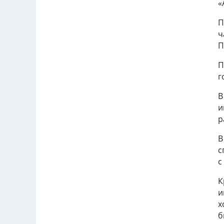
«
П
ч
П
П
г
В
и
р
В
с
с
К
и
х
б