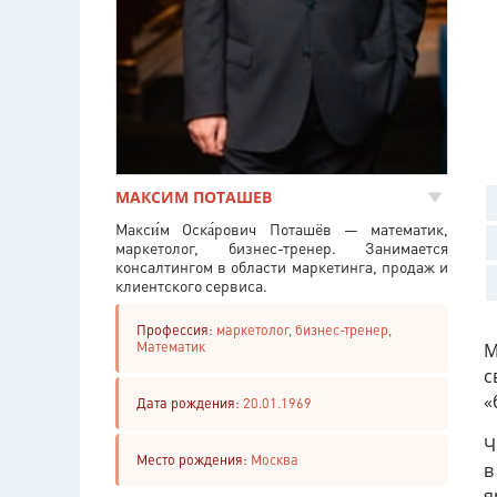
МАКСИМ ПОТАШЕВ
Макси́м Оска́рович Поташёв — математик,
маркетолог, бизнес-тренер. Занимается
консалтингом в области маркетинга, продаж и
клиентского сервиса.
Профессия:
маркетолог, бизнес-тренер,
Математик
М
с
«
Дата рождения:
20.01.1969
Ч
Место рождения:
Москва
в
я