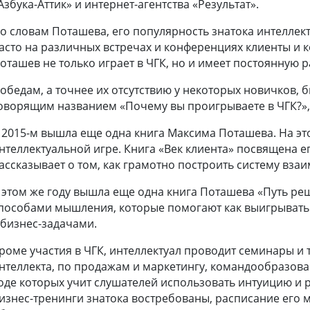
Азбука-Аттик» и интернет-агентства «Результат».
о словам Поташева, его популярность знатока интеллект
асто на различных встречах и конференциях клиенты и к
оташев не только играет в ЧГК, но и имеет постоянную р
обедам, а точнее их отсутствию у некоторых новичков, 
оворящим названием «Почему вы проигрываете в ЧГК?», 
 2015-м вышла еще одна книга Максима Поташева. На это
нтеллектуальной игре. Книга «Век клиента» посвящена е
ассказывает о том, как грамотно построить систему вз
 этом же году вышла еще одна книга Поташева «Путь реш
пособами мышления, которые помогают как выигрывать и
 бизнес-задачами.
роме участия в ЧГК, интеллектуал проводит семинары и
нтеллекта, по продажам и маркетингу, командообразов
оде которых учит слушателей использовать интуицию и р
изнес-тренинги знатока востребованы, расписание его м