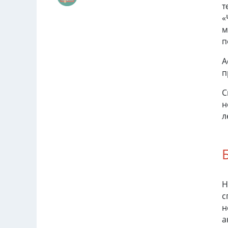
т
«
м
п
А
п
С
н
л
Н
с
н
а