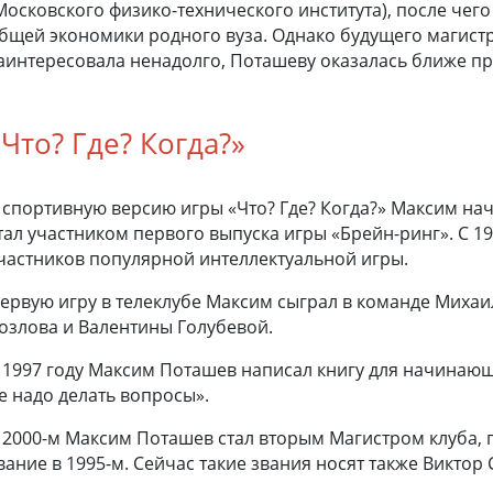
Московского физико-технического института), после чег
бщей экономики родного вуза. Однако будущего магист
аинтересовала ненадолго, Поташеву оказалась ближе п
«Что? Где? Когда?»
 спортивную версию игры «Что? Где? Когда?» Максим нача
тал участником первого выпуска игры «Брейн-ринг». С 19
частников популярной интеллектуальной игры.
ервую игру в телеклубе Максим сыграл в команде Михаи
озлова и Валентины Голубевой.
 1997 году Максим Поташев написал книгу для начинающ
е надо делать вопросы».
 2000-м Максим Поташев стал вторым Магистром клуба, 
вание в 1995-м. Сейчас такие звания носят также Виктор