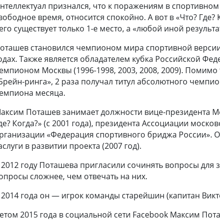
нтеллектуал признался, что к поражениям в спортивном
вободное время, относится спокойно. А вот в «Что? Где? 
его существует только 1-е место, а «любой иной результа
оташев становился чемпионом мира спортивной версии 
одах. Также является обладателем кубка Российской Феде
емпионом Москвы (1996-1998, 2003, 2008, 2009). Помимо 
Брейн-ринга», 2 раза получал титул абсолютного чемпио
емпиона месяца.
аксим Поташев занимает должности вице-президента М
де? Когда?» (с 2001 года), президента Ассоциации моско
рганизации «Федерация спортивного бриджа России». О
аслуги в развитии проекта (2007 год).
 2012 году Поташева пригласили сочинять вопросы для 
опросы сложнее, чем отвечать на них.
 2014 года он — игрок команды старейшин (капитан Викт
етом 2015 года в социальной сети Facebook Максим Пот