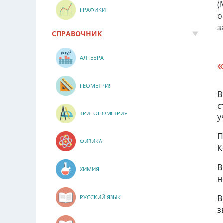
(
ГРАФИКИ
о
з
СПРАВОЧНИК
АЛГЕБРА
ГЕОМЕТРИЯ
В
с
ТРИГОНОМЕТРИЯ
у
П
ФИЗИКА
К
В
ХИМИЯ
н
В
РУССКИЙ ЯЗЫК
з