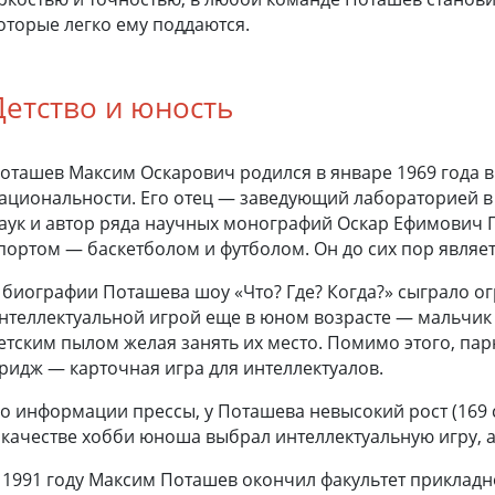
оторые легко ему поддаются.
Детство и юность
оташев Максим Оскарович родился в январе 1969 года в 
ациональности. Его отец — заведующий лабораторией в
аук и автор ряда научных монографий Оскар Ефимович П
портом — баскетболом и футболом. Он до сих пор явля
 биографии Поташева шоу «Что? Где? Когда?» сыграло о
нтеллектуальной игрой еще в юном возрасте — мальчик 
етским пылом желая занять их место. Помимо этого, па
ридж — карточная игра для интеллектуалов.
о информации прессы, у Поташева невысокий рост (169 см
 качестве хобби юноша выбрал интеллектуальную игру, 
 1991 году Максим Поташев окончил факультет приклад