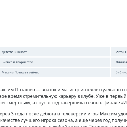
Детство и юность
«Что? Г
Бизнес и творчество
Личная
Максим Поташев сейчас
Библио
аксим Поташев — знаток и магистр интеллектуального шо
вое время стремительную карьеру в клубе. Уже в первый
бессмертных», а спустя год завершила сезон в финале «
ерез 3 года после дебюта в телеверсии игры Максим удо
 качестве лучшего игрока сезона, а еще через год получи
ркостью и точностью, в любой команде Поташев станови