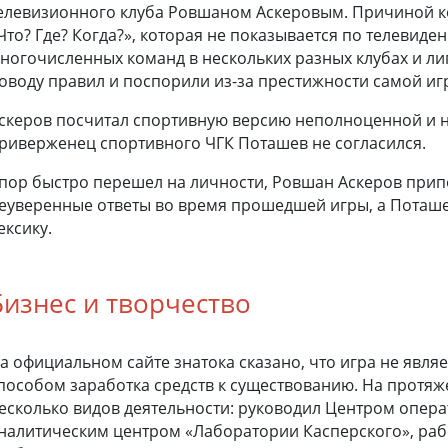
елевизионного клуба Ровшаном Аскеровым. Причиной ко
Что? Где? Когда?», которая не показывается по телевиден
ногочисленных команд в нескольких разных клубах и ли
оводу правил и поспорили из-за престижности самой иг
скеров посчитал спортивную версию неполноценной и н
риверженец спортивного ЧГК Поташев не согласился.
пор быстро перешел на личности, Ровшан Аскеров прип
еуверенные ответы во время прошедшей игры, а Поташе
ексику.
Бизнес и творчество
а официальном сайте знатока сказано, что игра не являе
пособом заработка средств к существованию. На протя
есколько видов деятельности: руководил Центром опера
налитическим центром «Лаборатории Касперского», раб