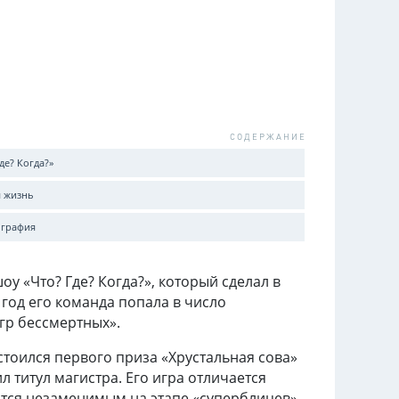
де? Когда?»
 жизнь
графия
у «Что? Где? Когда?», который сделал в
 год его команда попала в число
Игр бессмертных».
стоился первого приза «Хрустальная сова»
л титул магистра. Его игра отличается
тся незаменимым на этапе «суперблицев»,