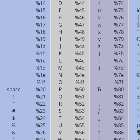
%14
D
%44
t
%74
%15
E
%45
u
%75
¥
%16
F
%46
v
%76
|
%17
G
%47
w
%77
§
%18
H
%48
x
%78
¨
%19
I
%49
y
%79
%1a
J
%4a
z
%7a
ª
%1b
K
%4b
{
%7b
«
%1c
L
%4c
|
%7c
¬
%1d
M
%4d
}
%7d
¯
%1e
N
%4e
~
%7e
%1f
O
%4f
%7f
¯
space
%20
P
%50
Ђ
%80
°
!
%21
Q
%51
%81
±
"
%22
R
%52
‚
%82
²
#
%23
S
%53
ƒ
%83
³
$
%24
T
%54
„
%84
´
%
%25
U
%55
…
%85
µ
&
%26
V
%56
†
%86
¶
'
%27
W
%57
‡
%87
·