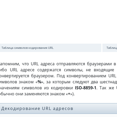
Таблица символов кодирования URL
Таблиц
апомним, что URL адреса отправляются браузерами в и
ибо URL адресе содержатся символы, не входящие в
онвертируется браузером. Под конвертированием URL
имволов знаком «
%
», за которым следуют два шестна
начениям символов из кодировки
ISO-8859-1
. Так же
обычно они заменяются знаком «
+
»).
Декодирование URL адресов