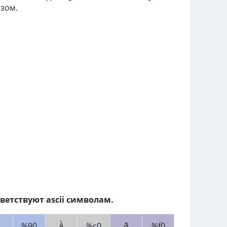
зом.
ветствуют ascii символам.
%90
À
%c0
ð
%f0