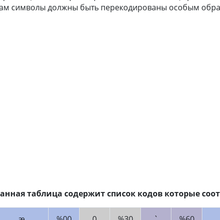
ам символы должны быть перекодированы особым обра
анная таблица содержит список кодов которые соот
æ
%00
0
%30
`
%60