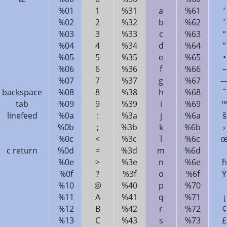
%01
1
%31
a
%61
‘
%02
2
%32
b
%62
’
%03
3
%33
c
%63
“
%04
4
%34
d
%64
”
%05
5
%35
e
%65
•
%06
6
%36
f
%66
–
%07
7
%37
g
%67
backspace
%08
8
%38
h
%68
˜
tab
%09
9
%39
i
%69
linefeed
%0a
:
%3a
j
%6a
š
%0b
;
%3b
k
%6b
›
%0c
<
%3c
l
%6c
c return
%0d
=
%3d
m
%6d
%0e
>
%3e
n
%6e
ћ
%0f
?
%3f
o
%6f
Ÿ
%10
@
%40
p
%70
%11
A
%41
q
%71
¡
%12
B
%42
r
%72
¢
%13
C
%43
s
%73
£