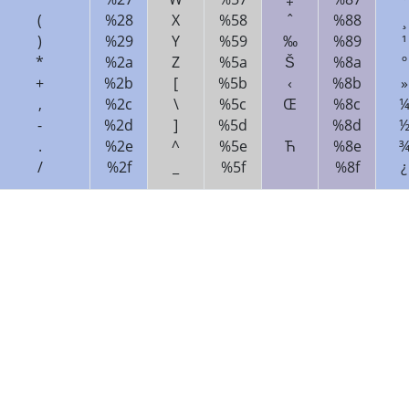
(
%28
X
%58
ˆ
%88
¸
)
%29
Y
%59
‰
%89
¹
*
%2a
Z
%5a
Š
%8a
º
+
%2b
[
%5b
‹
%8b
»
,
%2c
\
%5c
Œ
%8c
-
%2d
]
%5d
%8d
.
%2e
^
%5e
Ћ
%8e
/
%2f
_
%5f
%8f
¿