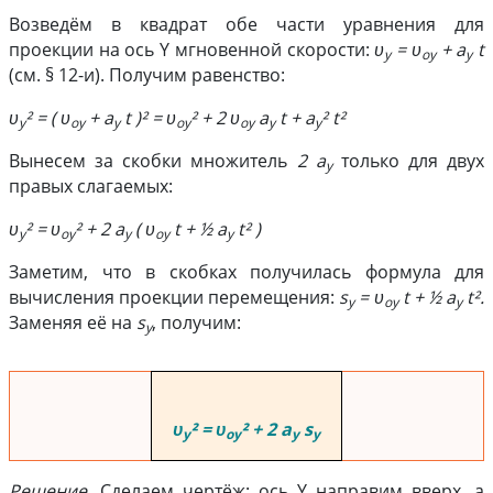
Возведём в квадрат обе части уравнения для
проекции на ось Y мгновенной скорости:
υ
= υ
+ a
t
y
oy
y
(см. § 12-и). Получим равенство:
υ
² = ( υ
+ a
t )² = υ
² + 2 υ
a
t + a
² t²
y
oy
y
oy
oy
y
y
Вынесем за скобки множитель
2 a
только для двух
y
правых слагаемых:
υ
² = υ
² + 2 a
( υ
t + ½ a
t² )
y
oy
y
oy
y
Заметим, что в скобках получилась формула для
вычисления проекции перемещения:
s
= υ
t + ½ a
t².
y
oy
y
Заменяя её на
s
, получим:
y
υ
² = υ
² + 2 a
s
y
oy
y
y
Решение.
Сделаем чертёж: ось Y направим вверх, а