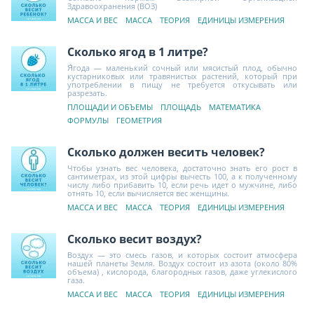
Здравоохранения (ВОЗ)
МАССА И ВЕС
МАССА
ТЕОРИЯ
ЕДИНИЦЫ ИЗМЕРЕНИЯ
Сколько ягод в 1 литре?
Я́года — маленький сочный или мясистый плод, обычно
кустарниковых или травянистых растений, который при
употреблении в пищу не требуется откусывать или
разрезать.
ПЛОЩАДИ И ОБЪЕМЫ
ПЛОЩАДЬ
МАТЕМАТИКА
ФОРМУЛЫ
ГЕОМЕТРИЯ
Сколько должен весить человек?
Чтобы узнать вес человека, достаточно знать его рост в
сантиметрах, из этой цифры вычесть 100, а к полученному
числу либо прибавить 10, если речь идет о мужчине, либо
отнять 10, если вычисляется вес женщины.
МАССА И ВЕС
МАССА
ТЕОРИЯ
ЕДИНИЦЫ ИЗМЕРЕНИЯ
Сколько весит воздух?
Воздух — это смесь газов, и которых состоит атмосфера
нашей планеты Земля. Воздух состоит из азота (около 80%
объема) , кислорода, благородных газов, даже углекислого
газа.
МАССА И ВЕС
МАССА
ТЕОРИЯ
ЕДИНИЦЫ ИЗМЕРЕНИЯ