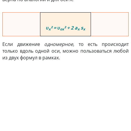
υ
² = υ
² + 2 a
s
x
ox
x
x
Если движение
одномерное
, то есть происходит
только вдоль одной оси, можно пользоваться любой
из двух формул в рамках.