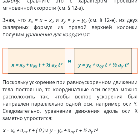
закону.
Сравните это с характером проекций
мгновенной скорости (см. § 12-з).
Зная, что
s
= x – x
и
s
= y – y
(см. § 12-е), из двух
x
o
y
o
скалярных формул из правой верхней колонки
получим
уравнения для координат:
и
x = x
+ υ
t + ½ a
t²
y = y
+ υ
t + ½ a
t²
o
ox
x
o
oy
y
Поскольку ускорение при равноускоренном движении
тела постоянно, то координатные оси всегда можно
расположить так, чтобы вектор ускорения был
направлен параллельно одной оси, например оси Y.
Следовательно, уравнение движения вдоль оси X
заметно упростится:
x = x
+ υ
t + ( 0 )
и
y = y
+ υ
t + ½ a
t²
o
ox
o
oy
y