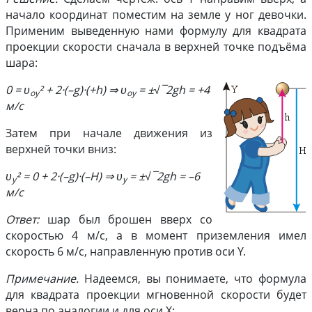
начало координат поместим на земле у ног девочки.
Применим выведенную нами формулу для квадрата
проекции скорости сначала в верхней точке подъёма
шара:
0 = υ
² + 2·(–g)·(+h) ⇒ υ
= ±√¯2gh = +4
oy
oy
м/с
Затем при начале движения из
верхней точки вниз:
υ
² = 0 + 2·(–g)·(–H) ⇒ υ
= ±√¯2gh = –6
y
y
м/с
Ответ:
шар был брошен вверх со
скоростью 4 м/с, а в момент приземления имел
скорость 6 м/с, направленную против оси Y.
Примечание.
Надеемся, вы понимаете, что формула
для квадрата проекции мгновенной скорости будет
верна по аналогии и для оси X: