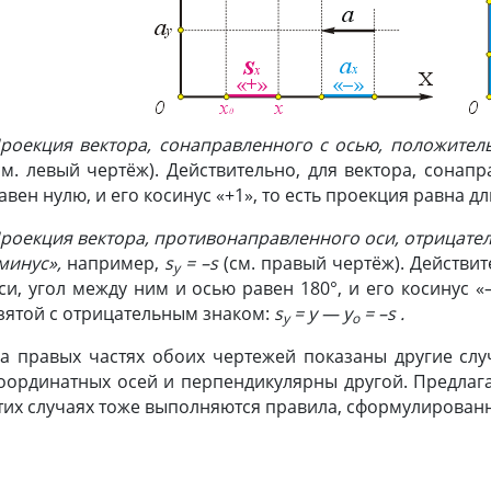
роекция вектора, сонаправленного с осью, положител
см. левый чертёж). Действительно, для вектора, сонап
авен нулю, и его косинус «+1», то есть проекция равна д
роекция вектора, противонаправленного оси, отрицател
минус»,
например,
s
= –s
(см. правый чертёж). Действи
y
си, угол между ним и осью равен 180°, и его косинус «
зятой с отрицательным знаком:
s
= y — y
= –s .
y
o
а правых частях обоих чертежей показаны другие слу
оординатных осей и перпендикулярны другой. Предлага
тих случаях тоже выполняются правила, сформулирован