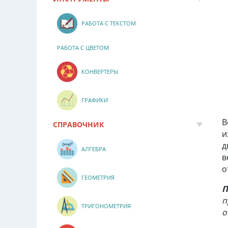
РАБОТА С ТЕКСТОМ
РАБОТА С ЦВЕТОМ
КОНВЕРТЕРЫ
ГРАФИКИ
В
СПРАВОЧНИК
и
д
АЛГЕБРА
в
о
ГЕОМЕТРИЯ
П
п
ТРИГОНОМЕТРИЯ
о