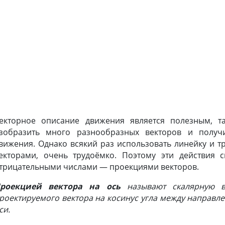
§ 12-Е. ПРОЕКЦИИ ВЕКТОРОВ НА КООРДИНАТНЫЕ ОСИ
екторное описание движения является полезным, т
зобразить много разнообразных векторов и получи
вижения. Однако всякий раз использовать линейку и т
екторами, очень трудоёмко. Поэтому эти действия 
трицательными числами — проекциями векторов.
роекцией вектора на ось
называют скалярную в
роектируемого вектора на косинус угла между направл
си.