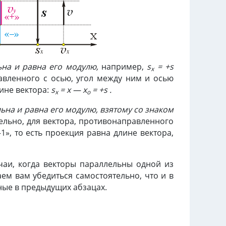
ьна и равна его модулю,
например,
s
= +s
x
равленного с осью, угол между ним и осью
лине вектора:
s
= x — x
= +s .
x
o
ьна и равна его модулю, взятому со знаком
тельно, для вектора, противонаправленного
–1», то есть проекция равна длине вектора,
чаи, когда векторы параллельны одной из
ем вам убедиться самостоятельно, что и в
ные в предыдущих абзацах.