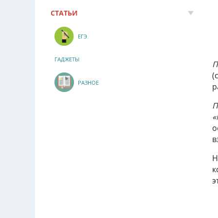
СТАТЬИ
ЕГЭ
ГАДЖЕТЫ
П
(
РАЗНОЕ
р
П
«
о
в
Н
к
э