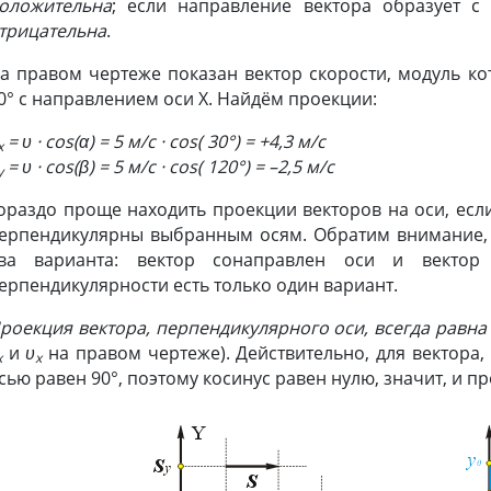
оложительна
; если направление вектора образует с
трицательна
.
а правом чертеже показан вектор скорости, модуль кот
0° с направлением оси X. Найдём проекции:
= υ · cos(α) = 5 м/c · cos( 30°) = +4,3 м/с
x
= υ · cos(β) = 5 м/с · cos( 120°) = –2,5 м/c
y
ораздо проще находить проекции векторов на оси, ес
ерпендикулярны выбранным осям. Обратим внимание, 
ва варианта: вектор сонаправлен оси и вектор
ерпендикулярности есть только один вариант.
роекция вектора, перпендикулярного оси, всегда равн
и
υ
на правом чертеже). Действительно, для вектора,
x
x
сью равен 90°, поэтому косинус равен нулю, значит, и п