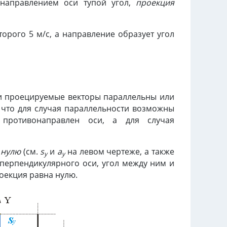
 направлением оси тупой угол,
проекция
орого 5 м/с, а направление образует угол
ли проецируемые векторы параллельны или
что для случая параллельности возможны
 противонаправлен оси, а для случая
а нулю
(см.
s
и
a
на левом чертеже, а также
y
y
 перпендикулярного оси, угол между ним и
роекция равна нулю.