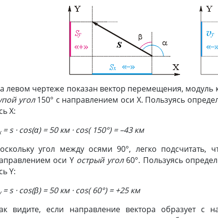
а левом чертеже показан вектор перемещения, модуль к
упой угол
150° с направлением оси X. Пользуясь опред
сь X:
= s · cos(α) = 50 км · cos( 150°) = –43 км
x
оскольку угол между осями 90°, легко подсчитать, 
аправлением оси Y
острый угол
60°. Пользуясь опред
сь Y:
= s · cos(β) = 50 км · cos( 60°) = +25 км
y
ак видите, если направление вектора образует с 