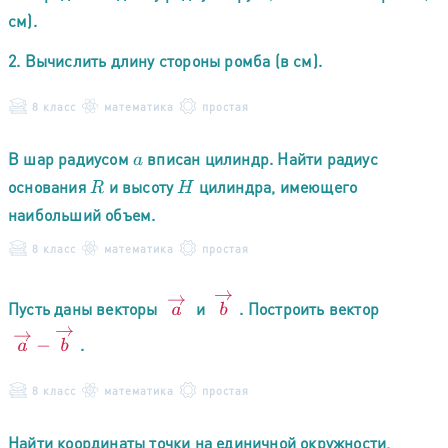
см).
2. Вычислить длину стороны ромба (в см).
8 класс
математика
простая
В шар радиусом
вписан цилиндр. Найти радиус
a
основания
и высоту
цилиндра, имеющего
R
H
наибольший объем.
8 класс
математика
простая
b
→
a
→
Пусть даны векторы
и
. Построить вектор
a
→
−
b
→
.
8 класс
математика
простая
Найти координаты точки на единичной окружности,