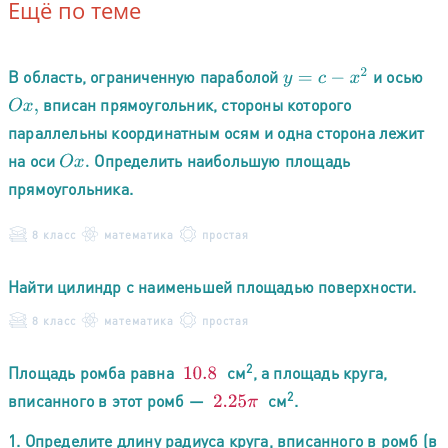
Ещё по теме
В область, ограниченную параболой
и осью
y
=
c
−
x
2
вписан прямоугольник, стороны которого
O
x
,
параллельны координатным осям и одна сторона лежит
на оси
Определить наибольшую площадь
O
x
.
прямоугольника.
8 класс
математика
простая
Найти цилиндр с наименьшей площадью поверхности.
8 класс
математика
простая
2
Площадь ромба равна
см
, а площадь круга,
10.8
2
вписанного в этот ромб —
см
.
2.25
π
1. Определите длину радиуса круга, вписанного в ромб (в