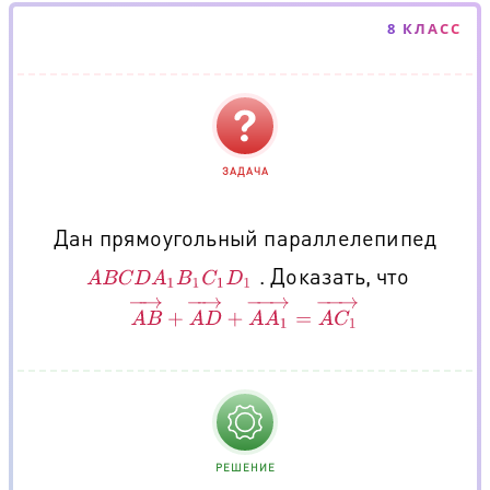
8 КЛАСС
ЗАДАЧА
Дан прямоугольный параллелепипед
. Доказать, что
A
B
C
D
A
1
B
1
C
1
D
1
A
B
→
+
A
D
→
+
A
A
1
→
=
A
C
1
→
РЕШЕНИЕ