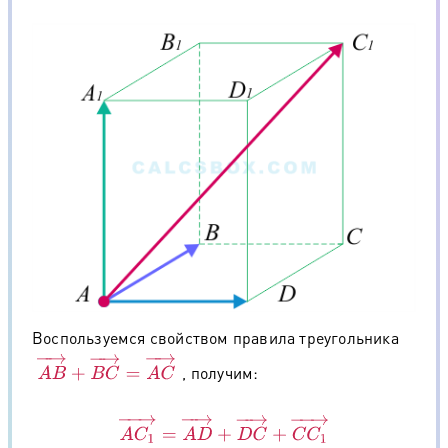
Воспользуемся свойством правила треугольника
A
B
→
+
B
C
→
=
A
C
→
, получим:
A
C
1
→
=
A
D
→
+
D
C
→
+
C
C
1
→