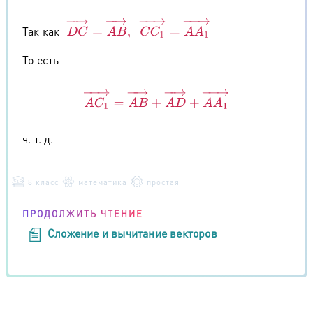
D
C
→
=
A
B
→
,
C
C
1
→
=
A
A
1
→
Так как
То есть
A
C
1
→
=
A
B
→
+
A
D
→
+
A
A
1
→
ч. т. д.
8 класс
математика
простая
ПРОДОЛЖИТЬ ЧТЕНИЕ
Сложение и вычитание векторов