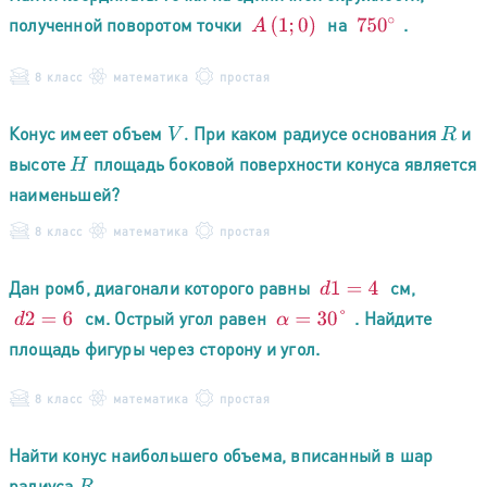
полученной поворотом точки
на
.
A
(
1
;
0
)
750
∘
8 класс
математика
простая
Конус имеет объем
При каком радиусе основания
и
V
.
R
высоте
площадь боковой поверхности конуса является
H
наименьшей?
8 класс
математика
простая
Дан ромб, диагонали которого равны
см,
d
1
=
4
см. Острый угол равен
. Найдите
d
2
=
6
α
=
30
°
площадь фигуры через сторону и угол.
8 класс
математика
простая
Найти конус наибольшего объема, вписанный в шар
радиуса
R
.