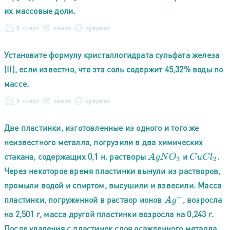
их массовые доли.
8 класс
химия
средняя
Установите формулу кристаллогидрата сульфата железа
(II), если известно, что эта соль содержит 45,32% воды по
массе.
8 класс
химия
средняя
Две пластинки, изготовленные из одного и того же
неизвестного металла, погрузили в два химических
стакана, содержащих 0,1 н. растворы
и
.
A
g
N
O
3
C
u
C
l
2
Через некоторое время пластинки вынули из растворов,
промыли водой и спиртом, высушили и взвесили. Масса
пластинки, погруженной в раствор ионов
, возросла
A
g
+
на 2,501 г, масса другой пластинки возросла на 0,243 г.
После удаления с пластинок слоя осажденного металла