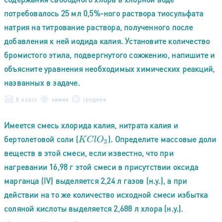
потребовалось 25 мл 0,5%-ного раствора тиосульфата
натрия на титрование раствора, полученного после
добавления к ней иодида калия. Установите количество
бромистого этила, подвергнутого сожжению, напишите и
объясните уравнения необходимых химических реакций,
названных в задаче.
8 класс
химия
средняя
Имеется смесь хлорида калия, нитрата калия и
бертолетовой соли (
). Определите массовые доли
K
C
l
O
3
веществ в этой смеси, если известно, что при
нагревании 16,98 г этой смеси в присутствии оксида
марганца (IV) выделяется 2,24 л газов (н.у.), а при
действии на то же количество исходной смеси избытка
соляной кислоты выделяется 2,688 л хлора (н.у.).