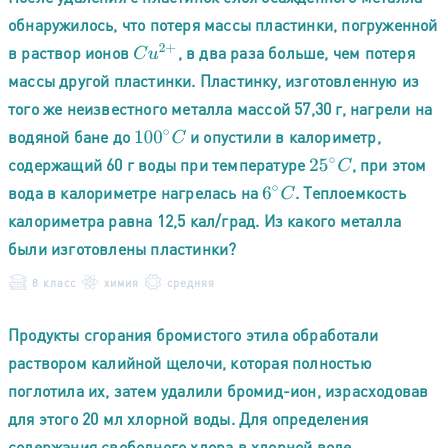
обнаружилось, что потеря массы пластинки, погруженной
в раствор ионов
, в два раза больше, чем потеря
C
u
2
+
массы другой пластинки. Пластинку, изготовленную из
того же неизвестного металла массой 57,30 г, нагрели на
водяной бане до
и опустили в калориметр,
100
∘
C
содержащий 60 г воды при температуре
, при этом
25
∘
C
вода в калориметре нагрелась на
. Теплоемкость
6
∘
C
калориметра равна 12,5 кал/град. Из какого металла
были изготовлены пластинки?
8 класс
химия
средняя
Продукты сгорания бромистого этила обработали
раствором калийной щелочи, которая полностью
поглотила их, затем удалили бромид-ион, израсходовав
для этого 20 мл хлорной воды. Для определения
содержания свободного хлора в хлорной воде