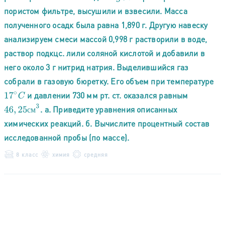
пористом фильтре, высушили и взвесили. Масса
полученного осадк была равна 1,890 г. Другую навеску
анализируем смеси массой 0,998 г растворили в воде,
раствор подкцс. лили соляной кислотой и добавили в
него около 3 г нитрид натрия. Выделившийся газ
собрали в газовую бюретку. Его объем при температуре
и давлении 730 мм рт. ст. оказался равным
17
∘
C
46
,
25
с
м
3
. а. Приведите уравнения описанных
с
м
химических реакций. б. Вычислите процентный состав
исследованной пробы (по массе).
8 класс
химия
средняя