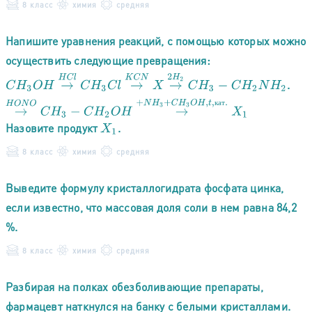
8 класс
химия
средняя
Напишите уравнения реакций, с помощью которых можно
осуществить следующие превращения:
C
H
3
O
H
→
H
C
l
C
H
3
C
l
→
K
C
N
X
→
2
H
2
C
H
3
−
C
H
2
N
H
2
→
H
O
N
O
C
H
3
−
C
.
к
а
т
Назовите продукт
.
X
1
8 класс
химия
средняя
Выведите формулу кристаллогидрата фосфата цинка,
если известно, что массовая доля соли в нем равна 84,2
%.
8 класс
химия
средняя
Разбирая на полках обезболивающие препараты,
фармацевт наткнулся на банку с белыми кристаллами.