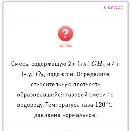
8 КЛАСС
ВОПРОС
Смесь, содержащую 2 л (н.у.)
и 4 л
C
H
4
(н.у.)
, подожгли. Определите
O
2
относительную плотность
образовавшейся газовой смеси по
водороду. Температура газа
,
120
∘
С
С
давление нормальное.