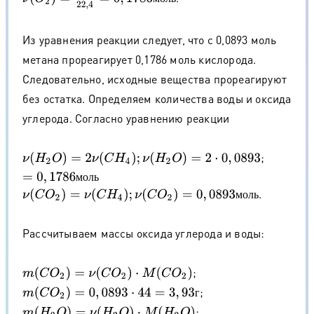
Из уравнения реакции следует, что с 0,0893 моль
метана прореагирует 0,1786 моль кислорода.
Следовательно, исходные вещества прореагируют
без остатка. Определяем количества воды и оксида
углерода. Согласно уравнению реакции
;
ν
(
H
2
O
)
=
2
ν
(
C
H
4
)
;
ν
(
H
2
O
)
=
2
⋅
0
,
0893
=
0
,
1786
м
о
л
ь
м
о
л
ь
.
ν
(
C
O
2
)
=
ν
(
C
H
4
)
;
ν
(
C
O
2
)
=
0
,
0893
м
о
л
ь
м
о
л
ь
Рассчитываем массы оксида углерода и воды:
;
m
(
C
O
2
)
=
ν
(
C
O
2
)
⋅
M
(
C
O
2
)
;
m
(
C
O
2
)
=
0
,
0893
⋅
44
=
3
,
93
г
г
;
m
(
H
2
O
)
=
ν
(
H
2
O
)
⋅
M
(
H
2
O
)