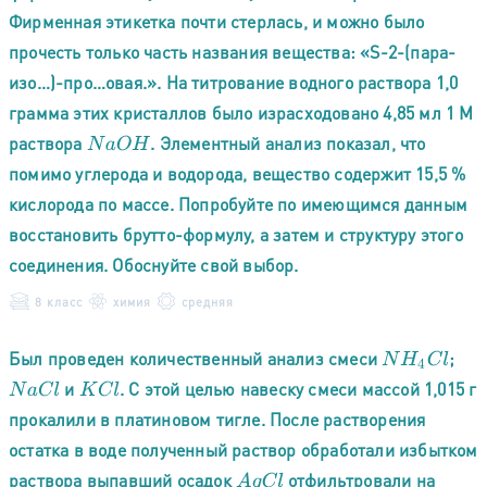
Фирменная этикетка почти стерлась, и можно было
прочесть только часть названия вещества: «S-2-(пара-
изо…)-про…овая.». На титрование водного раствора 1,0
грамма этих кристаллов было израсходовано 4,85 мл 1 М
раствора
. Элементный анализ показал, что
N
a
O
H
помимо углерода и водорода, вещество содержит 15,5 %
кислорода по массе. Попробуйте по имеющимся данным
восстановить брутто-формулу, а затем и структуру этого
соединения. Обоснуйте свой выбор.
8 класс
химия
средняя
Был проведен количественный анализ смеси
;
N
H
4
C
l
и
. С этой целью навеску смеси массой 1,015 г
N
a
C
l
K
C
l
прокалили в платиновом тигле. После растворения
остатка в воде полученный раствор обработали избытком
раствора выпавший осадок
отфильтровали на
A
g
C
l