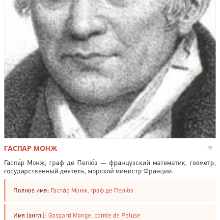
ГАСПАР МОНЖ
Гаспа́р Монж, граф де Пелю́з — французский математик, геометр,
государственный деятель, морской министр Франции.
Полное имя:
Гаспа́р Монж, граф де Пелю́з
Имя (англ.):
Gaspard Monge, comte de Péluse