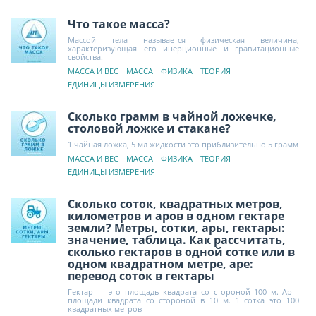
Что такое масса?
Массой тела называется физическая величина,
характеризующая его инерционные и гравитационные
свойства.
МАССА И ВЕС
МАССА
ФИЗИКА
ТЕОРИЯ
ЕДИНИЦЫ ИЗМЕРЕНИЯ
Сколько грамм в чайной ложечке,
столовой ложке и стакане?
1 чайная ложка, 5 мл жидкости это приблизительно 5 грамм
МАССА И ВЕС
МАССА
ФИЗИКА
ТЕОРИЯ
ЕДИНИЦЫ ИЗМЕРЕНИЯ
Сколько соток, квадратных метров,
километров и аров в одном гектаре
земли? Метры, сотки, ары, гектары:
значение, таблица. Как рассчитать,
сколько гектаров в одной сотке или в
одном квадратном метре, аре:
перевод соток в гектары
Гектар — это площадь квадрата со стороной 100 м. Ар -
площади квадрата со стороной в 10 м. 1 сотка это 100
квадратных метров