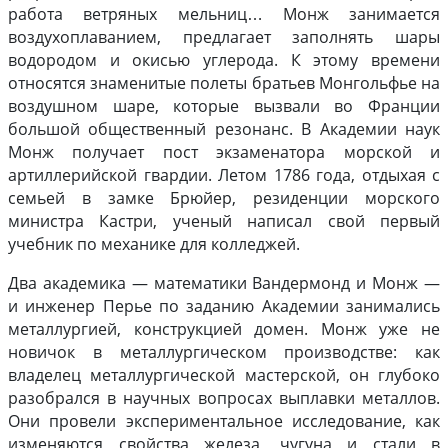
работа ветряных мельниц… Монж занимается
воздухоплаванием, предлагает заполнять шары
водородом и окисью углерода. К этому времени
относятся знаменитые полеты братьев Монгольфье на
воздушном шаре, которые вызвали во Франции
большой общественный резонанс. В Академии наук
Монж получает пост экзаменатора морской и
артиллерийской гвардии. Летом 1786 года, отдыхая с
семьей в замке Брюйер, резиденции морского
министра Кастри, ученый написал свой первый
учебник по механике для колледжей.
Два академика — математики Вандермонд и Монж —
и инженер Перье по заданию Академии занимались
металлургией, конструкцией домен. Монж уже не
новичок в металлургическом производстве: как
владелец металлургической мастерской, он глубоко
разобрался в научных вопросах выплавки металлов.
Они провели экспериментальное исследование, как
изменяются свойства железа, чугуна и стали в