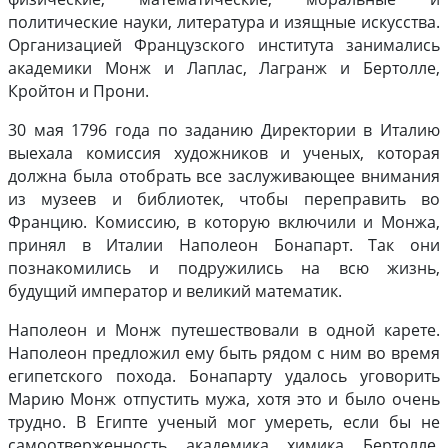
политические науки, литература и изящные искусства.
Организацией Французского института занимались
академики Монж и Лаплас, Лагранж и Бертолле,
Кройтон и Прони.
30 мая 1796 года по заданию Директории в Италию
выехала комиссия художников и ученых, которая
должна была отобрать все заслуживающее внимания
из музеев и библиотек, чтобы переправить во
Францию. Комиссию, в которую включили и Монжа,
принял в Италии Наполеон Бонапарт. Так они
познакомились и подружились на всю жизнь,
будущий император и великий математик.
Наполеон и Монж путешествовали в одной карете.
Наполеон предложил ему быть рядом с ним во время
египетского похода. Бонапарту удалось уговорить
Марию Монж отпустить мужа, хотя это и было очень
трудно. В Египте ученый мог умереть, если бы не
самоотверженность академика химика Бертолле,