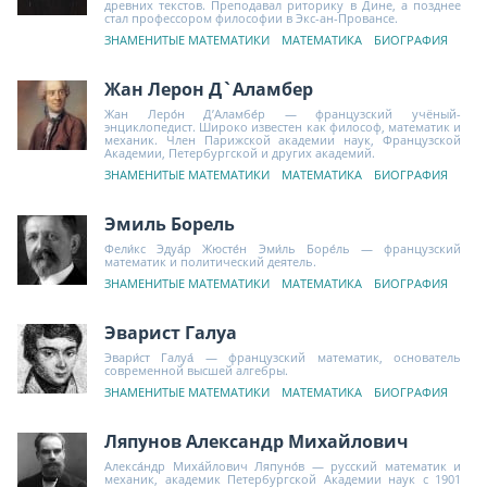
древних текстов. Преподавал риторику в Дине, а позднее
стал профессором философии в Экс-ан-Провансе.
ЗНАМЕНИТЫЕ МАТЕМАТИКИ
МАТЕМАТИКА
БИОГРАФИЯ
Жан Лерон Д`Аламбер
Жан Леро́н Д’Аламбе́р — французский учёный-
энциклопедист. Широко известен как философ, математик и
механик. Член Парижской академии наук, Французской
Академии, Петербургской и других академий.
ЗНАМЕНИТЫЕ МАТЕМАТИКИ
МАТЕМАТИКА
БИОГРАФИЯ
Эмиль Борель
Фели́кс Эдуа́р Жюсте́н Эми́ль Боре́ль — французский
математик и политический деятель.
ЗНАМЕНИТЫЕ МАТЕМАТИКИ
МАТЕМАТИКА
БИОГРАФИЯ
Эварист Галуа
Эвари́ст Галуа́ — французский математик, основатель
современной высшей алгебры.
ЗНАМЕНИТЫЕ МАТЕМАТИКИ
МАТЕМАТИКА
БИОГРАФИЯ
Ляпунов Александр Михайлович
Алекса́ндр Миха́йлович Ляпуно́в — русский математик и
механик, академик Петербургской Академии наук с 1901