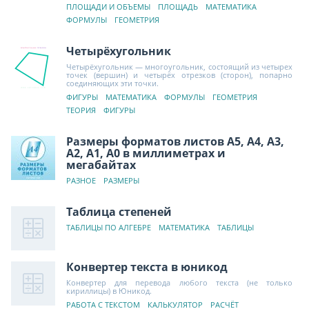
ПЛОЩАДИ И ОБЪЕМЫ
ПЛОЩАДЬ
МАТЕМАТИКА
ФОРМУЛЫ
ГЕОМЕТРИЯ
Четырёхугольник
Четырёхугольник — многоугольник, состоящий из четырех
точек (вершин) и четырёх отрезков (сторон), попарно
соединяющих эти точки.
ФИГУРЫ
МАТЕМАТИКА
ФОРМУЛЫ
ГЕОМЕТРИЯ
ТЕОРИЯ
ФИГУРЫ
Размеры форматов листов А5, А4, А3,
А2, А1, А0 в миллиметрах и
мегабайтах
РАЗНОЕ
РАЗМЕРЫ
Таблица степеней
ТАБЛИЦЫ ПО АЛГЕБРЕ
МАТЕМАТИКА
ТАБЛИЦЫ
Конвертер текста в юникод
Конвертер для перевода любого текста (не только
кириллицы) в Юникод.
РАБОТА С ТЕКСТОМ
КАЛЬКУЛЯТОР
РАСЧЁТ