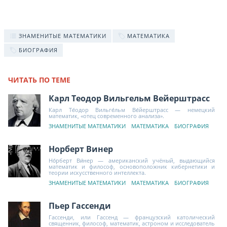
ЗНАМЕНИТЫЕ МАТЕМАТИКИ
МАТЕМАТИКА
БИОГРАФИЯ
ЧИТАТЬ ПО ТЕМЕ
Карл Теодор Вильгельм Вейерштрасс
Карл Те́одор Вильге́льм Ве́йерштрасс — немецкий
математик, «отец современного анализа».
ЗНАМЕНИТЫЕ МАТЕМАТИКИ
МАТЕМАТИКА
БИОГРАФИЯ
Норберт Винер
Но́рберт Ви́нер — американский учёный, выдающийся
математик и философ, основоположник кибернетики и
теории искусственного интеллекта.
ЗНАМЕНИТЫЕ МАТЕМАТИКИ
МАТЕМАТИКА
БИОГРАФИЯ
Пьер Гассенди
Гассенди, или Гассенд — французский католический
священник, философ, математик, астроном и исследователь