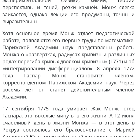
экспериментальной физики, химии, теории
перспективы и теней, резки камней. Монж слегка
заикается, однако лекции его продуманы, точны и
выразительны.
Хотя основное время Монж отдает педагогической
работе, появляются его первые труды по математике.
Парижской Академии наук представлены работы
Монжа о «развертках, радиусах кривизн и различных
родах перегиба кривых двоякой кривизны» (1771) и об
«интегрировании дифференциалов». 8 апреля 1772
года Гаспар Монж становится членом-
корреспондентом Парижской Академии наук. Через
восемь лет он станет действительным членом
Академии.
17 сентября 1775 года умирает Жак Монж, отец
Гаспара, это тяжелые минуты в его жизни. А 12 июня
счастливый день в жизни Монжа — в этот день в
Рокруа состоялось его бракосочетание с Марией
Катериной Юар, молодой вдовой кузнечного мастера.