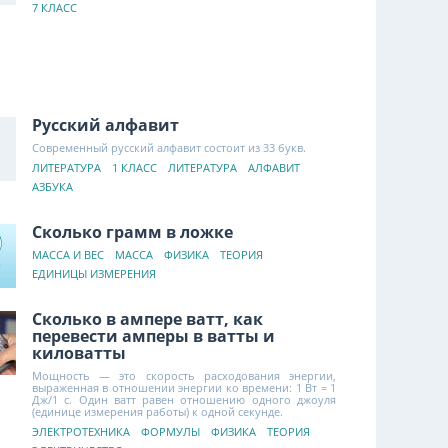
7 КЛАСС
Русский алфавит
Современный русский алфавит состоит из 33 букв.
ЛИТЕРАТУРА
1 КЛАСС
ЛИТЕРАТУРА
АЛФАВИТ
АЗБУКА
Сколько грамм в ложке
МАССА И ВЕС
МАССА
ФИЗИКА
ТЕОРИЯ
ЕДИНИЦЫ ИЗМЕРЕНИЯ
Сколько в ампере ватт, как
перевести амперы в ватты и
киловатты
Мощность — это скорость расходования энергии,
выраженная в отношении энергии ко времени: 1 Вт = 1
Дж/1 с. Один ватт равен отношению одного джоуля
(единице измерения работы) к одной секунде.
ЭЛЕКТРОТЕХНИКА
ФОРМУЛЫ
ФИЗИКА
ТЕОРИЯ