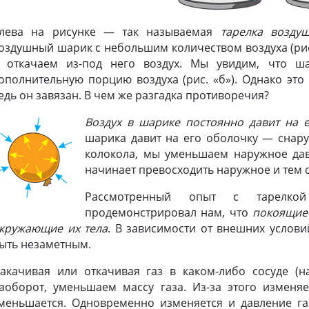
лева на рисунке — так называемая
тарелка возду
оздушный шарик с небольшим количеством воздуха (рис
 откачаем из-под него воздух. Мы увидим, что ша
ополнительную порцию воздуха (рис. «б»). Однако это 
едь он завязан. В чем же разгадка противоречия?
Воздух в шарике постоянно давит на 
шарика давит на его оболочку — снаруж
колокола, мы уменьшаем наружное дав
начинает превосходить наружное и тем 
Рассмотренный опыт с тарелко
продемонстрировал нам, что
покоящиес
кружающие их тела
. В зависимости от внешних услови
ыть незаметным.
акачивая или откачивая газ в каком-либо сосуде (н
аоборот, уменьшаем массу газа. Из-за этого изменя
меньшается. Одновременно изменяется и давление га