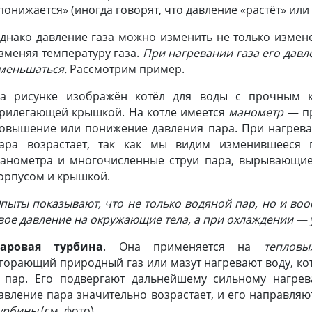
понижается» (иногда говорят, что давление «растёт» или 
днако давление газа можно изменить не только измене
зменяя температуру газа.
При нагревании газа его давл
меньшаться.
Рассмотрим пример.
а рисунке изображён котёл для воды с прочным 
рилегающей крышкой. На котле имеется
манометр
— пр
овышение или понижение давления пара. При нагрева
ара возрастает, так как мы видим изменившееся 
анометра и многочисленные струи пара, вырывающие
орпусом и крышкой.
пыты показывают, что не только водяной пар, но и во
вое давление на окружающие тела, а при охлаждении —
аровая турбина
. Она применяется на
тепловы
горающий природный газ или мазут нагревают воду, ко
 пар. Его подвергают дальнейшему сильному нагрев
авление пара значительно возрастает, и его направляю
урбины
(см. фото).