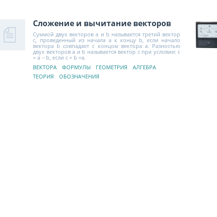
Сложение и вычитание векторов
Суммой двух векторов a и b называется третий вектор
c, проведенный из начала a к концу b, если начало
вектора b совпадает с концом вектора a. Разностью
двух векторов a и b называется вектор c при условии: c
= a − b, если c + b =a.
ВЕКТОРА
ФОРМУЛЫ
ГЕОМЕТРИЯ
АЛГЕБРА
ТЕОРИЯ
ОБОЗНАЧЕНИЯ