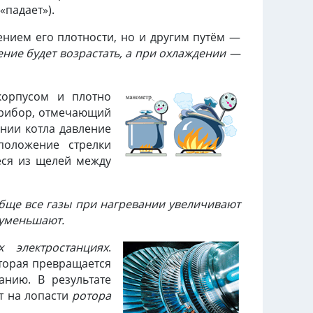
«падает»).
нием его плотности, но и другим путём —
ение будет возрастать, а при охлаждении —
корпусом и плотно
ибор, отмечающий
нии котла давление
положение стрелки
ся из щелей между
обще все газы при нагревании увеличивают
 уменьшают.
х электростанциях
.
торая превращается
анию. В результате
т на лопасти
ротора