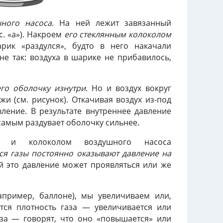
шного насоса
. На ней лежит завязанный
. «а»). Накроем
его стеклянным колоколом
рик «раздулся», будто в него накачали
не так: воздуха в шарике не прибавилось,
его оболочку изнутри
. Но и воздух вокруг
и (см. рисунок). Откачивая воздух из-под
ление. В результате внутреннее давление
самым раздувает оболочку сильнее.
й и колоколом воздушного насоса
я газы постоянно оказывают давление на
й это давление может проявляться или же
апример, баллоне), мы увеличиваем или,
ется плотность газа — увеличивается или
за — говорят, что оно «повышается» или