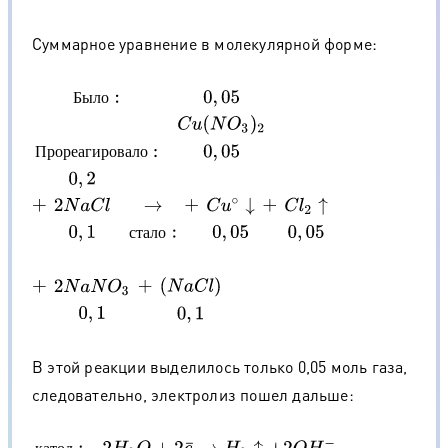
Суммарное уравнение в молекулярной форме:
Б
ы
л
о
:
0
,
05
C
u
(
N
O
3
)
2
П
р
о
р
е
а
г
и
р
о
в
а
л
о
:
0
,
05
+
0
,
2
2
N
a
C
l
→
0
,
1
с
Б
ы
л
о
П
р
о
р
е
а
г
и
р
о
в
а
л
о
с
т
а
л
о
В этой реакции выделилось только 0,05 моль газа,
следовательно, электролиз пошел дальше: