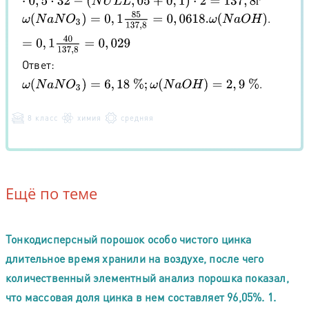
г
ω
(
N
a
N
O
3
)
=
0
,
1
85
137
,
8
=
0
,
0618.
ω
(
N
a
O
H
)
=
0
,
1
40
137
,
8
=
0
,
029
.
Ответ:
.
ω
(
N
a
N
O
3
)
=
6
,
18
%
;
ω
(
N
a
O
H
)
=
2
,
9
%
8 класс
химия
средняя
Ещё по теме
Тонкодисперсный порошок особо чистого цинка
длительное время хранили на воздухе, после чего
количественный элементный анализ порошка показал,
что массовая доля цинка в нем составляет 96,05%. 1.