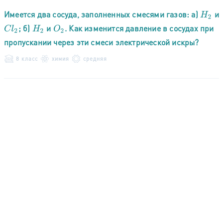
Имеется два сосуда, заполненных смесями газов: а)
и
H
2
; б)
и
. Как изменится давление в сосудах при
C
l
2
H
2
O
2
пропускании через эти смеси электрической искры?
8 класс
химия
средняя