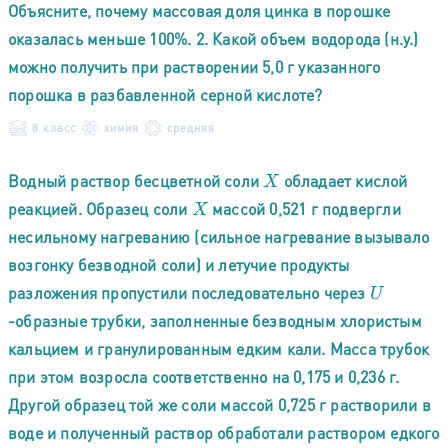
Объясните, почему массовая доля цинка в порошке
оказалась меньше 100%. 2. Какой объем водорода (н.у.)
можно получить при растворении 5,0 г указанного
порошка в разбавленной серной кислоте?
8 класс
химия
средняя
Водный раствор бесцветной соли
обладает кислой
X
реакцией. Образец соли
массой 0,521 г подвергли
X
несильному нагреванию (сильное нагревание вызывало
возгонку безводной соли) и летучие продукты
разложения пропустили последовательно через
U
-образные трубки, заполненные безводным хлористым
кальцием и гранулированным едким кали. Масса трубок
при этом возросла соответственно на 0,175 и 0,236 г.
Другой образец той же соли массой 0,725 г растворили в
воде и полученный раствор обработали раствором едкого