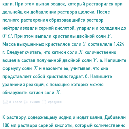
кали. При этом выпал осадок, который растворился при
дальнейшем добавлении раствора щелочи. После
полного растворения образовавшийся раствор
нейтрализовали серной кислотой, упарили и охладили до
. При этом выпали кристаллы двойной соли
.
0
∘
C
Y
Масса высушенных кристаллов соли
составляла 1,424
Y
г. Следует считать, что катион соли
количественно
X
вошел в состав полученной двойной соли
. а. Напишите
Y
формулу соли
и назовите ее, учитывая, что она
X
представляет собой кристаллогидрат. б. Напишите
уравнения реакций, с помощью которых можно
обнаружить катион соли
.
X
8 класс
химия
средняя
К раствору, содержащему иодид и иодат калия, Добавили
100 мл раствора серной кислоты, который количественно