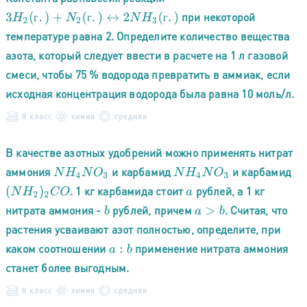
при некоторой
3
H
2
(
г
.
)
+
N
2
(
г
.
)
↔
2
N
H
3
(
г
.
)
г
г
г
температуре равна 2. Определите количество вещества
азота, который следует ввести в расчете на 1 л газовой
смеси, чтобы 75 % водорода превратить в аммиак, если
исходная концентрация водорода была равна 10 моль/л.
8 класс
химия
средняя
В качестве азотных удобрений можно применять нитрат
аммония
и карбамид
и карбамид
N
H
4
N
O
3
N
H
4
N
O
3
. 1 кг карбамида стоит
рублей, а 1 кг
(
N
H
2
)
2
C
O
a
нитрата аммония -
рублей, причем
. Считая, что
b
a
>
b
растения усваивают азот полностью, определите, при
каком соотношении
применение нитрата аммония
a
:
b
станет более выгодным.
8 класс
химия
средняя