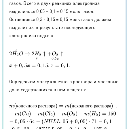
газов. Всего в двух реакциях электролиза
выделилось 0,05 + 0,1 = 0,15 моль газов.
Оставшиеся 0,3 - 0,15 = 0,15 моль газов должны
выделиться в результате последующего
электролиза воды: х
2
H
2
O
x
→
2
H
2
x
↑
+
O
2
0
,
5
x
↑
.
x
+
0
,
5
x
=
0
,
15
;
x
=
0
,
1
Определяем массу конечного раствора и массовые
доли содержащихся в нем веществ:
.
m
(
к
о
н
е
ч
н
о
г
о
р
а
с
т
в
о
р
а
)
=
m
(
и
с
х
о
д
н
о
г
о
р
а
с
т
в
о
р
а
)
−
m
(
C
u
)
−
m
(
к
о
н
е
ч
н
о
г
о
р
а
с
т
в
о
р
а
и
с
х
о
д
н
о
г
о
р
а
с
т
в
о
р
а