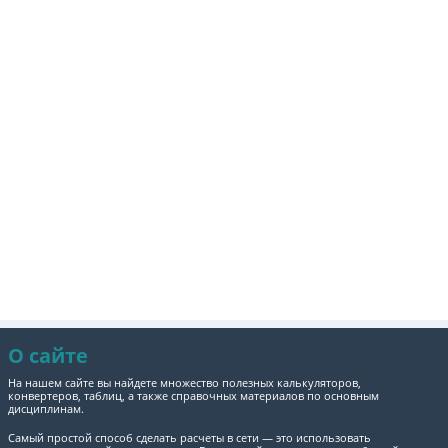
О сайте
На нашем сайте вы найдете множество полезных калькуляторов,
конвертеров, таблиц, а также справочных материалов по основным
дисциплинам.
Самый простой способ сделать расчеты в сети — это использовать