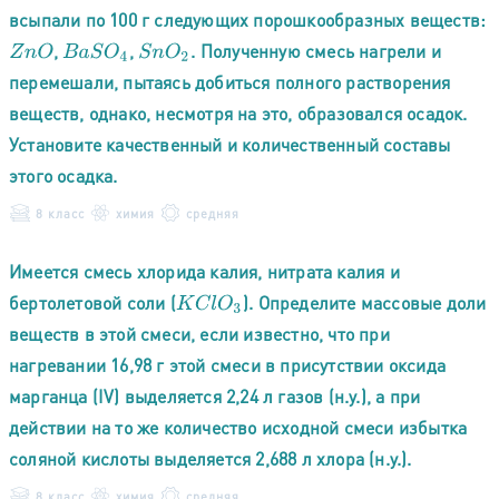
всыпали по 100 г следующих порошкообразных веществ:
,
,
. Полученную смесь нагрели и
Z
n
O
B
a
S
O
4
S
n
O
2
перемешали, пытаясь добиться полного растворения
веществ, однако, несмотря на это, образовался осадок.
Установите качественный и количественный составы
этого осадка.
8 класс
химия
средняя
Имеется смесь хлорида калия, нитрата калия и
бертолетовой соли (
). Определите массовые доли
K
C
l
O
3
веществ в этой смеси, если известно, что при
нагревании 16,98 г этой смеси в присутствии оксида
марганца (IV) выделяется 2,24 л газов (н.у.), а при
действии на то же количество исходной смеси избытка
соляной кислоты выделяется 2,688 л хлора (н.у.).
8 класс
химия
средняя