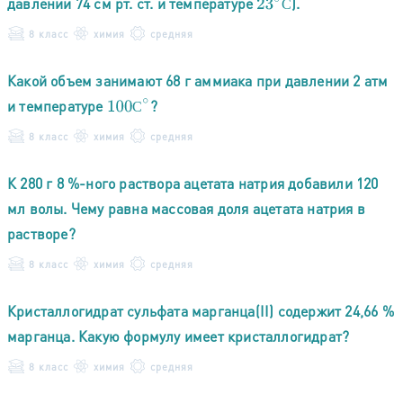
давлении 74 см рт. ст. и температуре
).
23
∘
С
С
8 класс
химия
средняя
Какой объем занимают 68 г аммиака при давлении 2 атм
и температуре
?
100
С
∘
С
8 класс
химия
средняя
К 280 г 8 %-ного раствора ацетата натрия добавили 120
мл волы. Чему равна массовая доля ацетата натрия в
растворе?
8 класс
химия
средняя
Кристаллогидрат сульфата марганца(II) содержит 24,66 %
марганца. Какую формулу имеет кристаллогидрат?
8 класс
химия
средняя