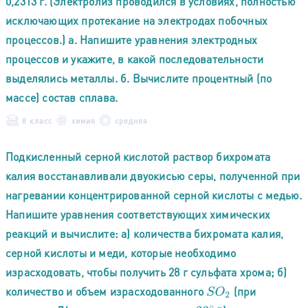
0,2313 г. (Электролиз проводился в условиях, полностью
исключающих протекание на электродах побочных
процессов.) а. Напишите уравнения электродных
процессов и укажите, в какой последовательности
выделялись металлы. б. Вычислите процентный (по
массе) состав сплава.
8 класс
химия
средняя
Подкисленный серной кислотой раствор бихромата
калия восстанавливали двуокисью серы, полученной при
нагревании концентрированной серной кислоты с медью.
Напишите уравнения соответствующих химических
реакций и вычислите: а) количества бихромата калия,
серной кислоты и меди, которые необходимо
израсходовать, чтобы получить 28 г сульфата хрома; б)
количество и объем израсходованного
(при
S
O
2