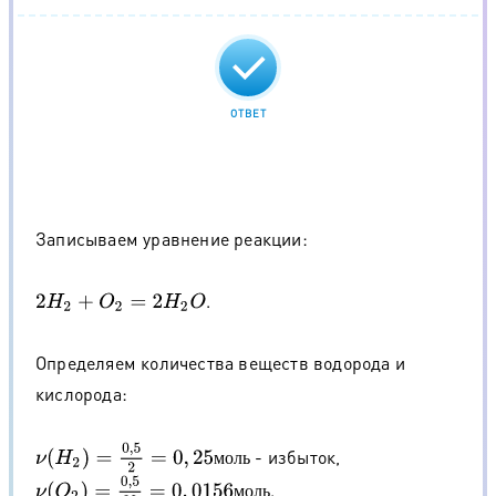
ОТВЕТ
Записываем уравнение реакции:
.
2
H
2
+
O
2
=
2
H
2
O
Определяем количества веществ водорода и
кислорода:
ν
(
H
2
)
=
0
,
5
2
=
0
,
25
м
о
л
ь
- избыток,
м
о
л
ь
ν
(
O
2
)
=
0
,
5
32
=
0
,
0156
м
о
л
ь
.
м
о
л
ь