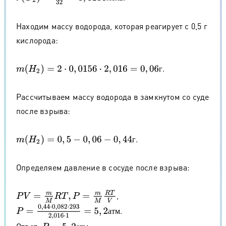
Находим массу водорода, которая реагирует с 0,5 г
кислорода:
.
m
(
H
2
)
=
2
⋅
0
,
0156
⋅
2
,
016
=
0
,
06
г
г
Рассчитываем массу водорода в замкнутом со суде
после взрыва:
.
m
(
H
2
)
=
0
,
5
−
0
,
06
−
0
,
44
г
г
Определяем давление в сосуде после взрыва:
P
V
=
m
M
R
T
,
P
=
m
M
R
T
V
,
P
=
0
,
44
⋅
0
,
082
⋅
293
2
,
016
⋅
1
=
5
,
2
а
т
м
.
а
т
м