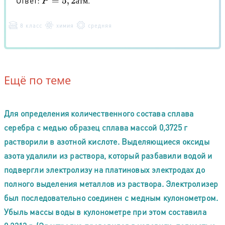
Ответ:
.
P
=
5
,
2
а
т
м
а
т
м
8 класс
химия
средняя
Ещё по теме
Для определения количественного состава сплава
серебра с медью образец сплава массой 0,3725 г
растворили в азотной кислоте. Выделяющиеся оксиды
азота удалили из раствора, который разбавили водой и
подвергли электролизу на платиновых электродах до
полного выделения металлов из раствора. Электролизер
был последовательно соединен с медным кулонометром.
Убыль массы воды в кулонометре при этом составила