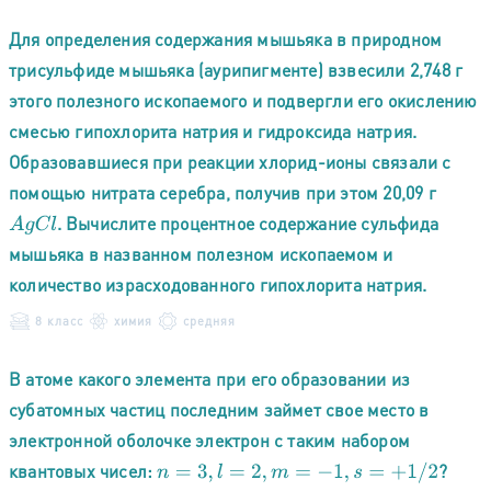
Для определения содержания мышьяка в природном
трисульфиде мышьяка (аурипигменте) взвесили 2,748 г
этого полезного ископаемого и подвергли его окислению
смесью гипохлорита натрия и гидроксида натрия.
Образовавшиеся при реакции хлорид-ионы связали с
помощью нитрата серебра, получив при этом 20,09 г
. Вычислите процентное содержание сульфида
A
g
C
l
мышьяка в названном полезном ископаемом и
количество израсходованного гипохлорита натрия.
8 класс
химия
средняя
В атоме какого элемента при его образовании из
субатомных частиц последним займет свое место в
электронной оболочке электрон с таким набором
квантовых чисел:
?
n
=
3
,
l
=
2
,
m
=
−
1
,
s
=
+
1
/
2