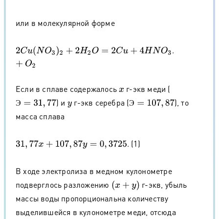
или в молекулярной форме
.
2
C
u
(
N
O
3
)
2
+
2
H
2
O
=
2
C
u
+
4
H
N
O
3
+
O
2
Если в сплаве содержалось
г-экв меди (
x
) и
г-экв серебра (
), то
Э
=
31
,
77
y
Э
=
107
,
87
Э
Э
масса сплава
. (1)
31
,
77
x
+
107
,
87
y
=
0
,
3725
В ходе электролиза в медном кулонометре
подверглось разложению
г-экв, убыль
(
x
+
y
)
массы воды пропорциональна количеству
выделившейся в кулонометре меди, отсюда