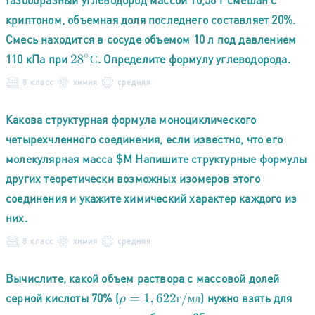
криптоном, объемная доля последнего составляет 20%.
Смесь находится в сосуде объемом 10 л под давлением
110 кПа при
. Определите формулу углеводорода.
28
∘
С
С
8 класс
химия
средняя
Какова структурная формула моноциклического
четырехчленного соединения, если известно, что его
молекулярная масса $М Напишите структурные формулы
других теоретически возможных изомеров этого
соединения и укажите химический характер каждого из
них.
8 класс
химия
средняя
Вычислите, какой объем раствора с массовой долей
серной кислоты 70% (
) нужно взять для
ρ
=
1
,
622
г
/
м
л
г
м
л