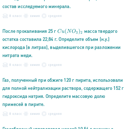
состав исследуемого минерала.
8 класс
химия
средняя
После прокаливания 25 г
масса твердого
C
u
(
N
O
3
)
2
остатка составила 22,84 г. Определите объем (н.у.)
кислорода (в литрах), выделившегося при разложении
нитрата меди.
8 класс
химия
средняя
Газ, полученный при обжиге 120 г пирита, использовали
для полной нейтрализации раствора, содержащего 152 г
гидроксида натрия. Определите массовую долю
примесей в пирите.
8 класс
химия
средняя
Газообразный углеводород массой 10,56 г смешан с