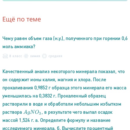
Ещё по теме
Чему равен объем газа (н.у.), полученного при горении 0,6
моль аммиака?
8 класс
химия
средняя
Качественный анализ некоторого минерала показал, что
он содержит ионы калия, магния и хлора. После
прокаливания 0,9852 г образца этого минерала его масса
уменьшилась на 0,3832 г. Прокаленный образец
растворили в воде и обработали небольшим избытком
раствора
, в результате чего выпал осадок
A
g
N
O
3
массой 1,524 г. а. Определите формулу и название
исследуемого минерала. б. Вычислите процентный