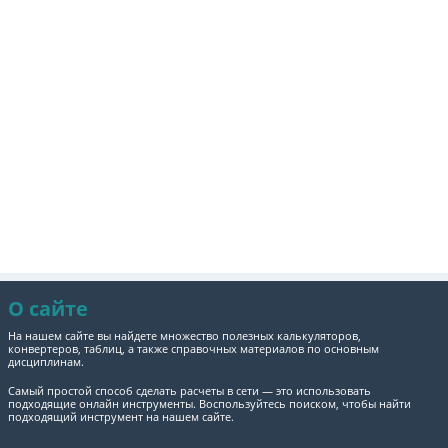
О сайте
На нашем сайте вы найдете множество полезных калькуляторов,
конвертеров, таблиц, а также справочных материалов по основным
дисциплинам.
Самый простой способ сделать расчеты в сети — это использовать
подходящие онлайн инструменты. Воспользуйтесь поиском, чтобы найти
подходящий инструмент на нашем сайте.