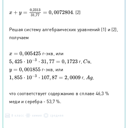
x
+
y
=
0
,
2313
31
,
77
=
0
,
0072804
. (2)
Решая систему алгебраических уравнений (1) и (2),
получаем
г-экв, или
x
=
0
,
005425
5
,
425
⋅
10
−
3
⋅
31
,
77
=
0
,
1723
г,
,
C
u
г-экв, или
y
=
0
,
001855
1
,
855
⋅
10
−
3
⋅
107
,
87
=
2
,
0009
г,
,
A
g
что соответствует содержанию в сплаве 46,3 %
меди и серебра - 53,7 %.
8 класс
химия
средняя