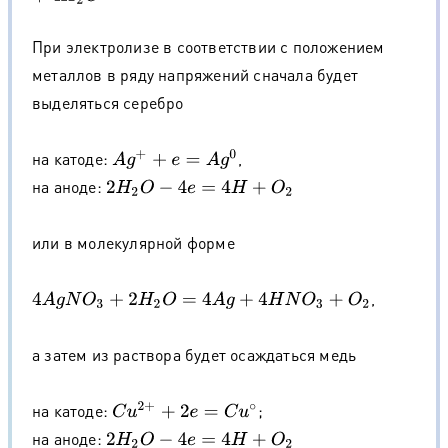
При электролизе в соответствии с положением
металлов в ряду напряжений сначала будет
выделяться серебро
на катоде:
,
A
g
+
+
e
=
A
g
0
на аноде:
2
H
2
O
−
4
e
=
4
H
+
O
2
или в молекулярной форме
,
4
A
g
N
O
3
+
2
H
2
O
=
4
A
g
+
4
H
N
O
3
+
O
2
а затем из раствора будет осаждаться медь
на катоде:
;
C
u
2
+
+
2
e
=
C
u
∘
на аноде:
2
H
2
O
−
4
e
=
4
H
+
O
2