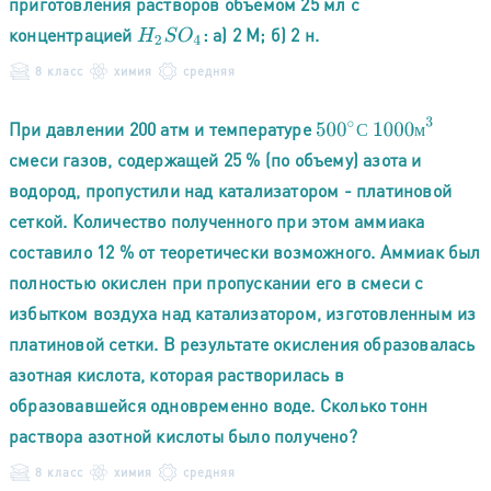
приготовления растворов объемом 25 мл с
концентрацией
: а) 2 М; б) 2 н.
H
2
S
O
4
8 класс
химия
средняя
1000
м
3
При давлении 200 атм и температуре
500
∘
С
м
С
смеси газов, содержащей 25 % (по объему) азота и
водород, пропустили над катализатором - платиновой
сеткой. Количество полученного при этом аммиака
составило 12 % от теоретически возможного. Аммиак был
полностью окислен при пропускании его в смеси с
избытком воздуха над катализатором, изготовленным из
платиновой сетки. В результате окисления образовалась
азотная кислота, которая растворилась в
образовавшейся одновременно воде. Сколько тонн
раствора азотной кислоты было получено?
8 класс
химия
средняя