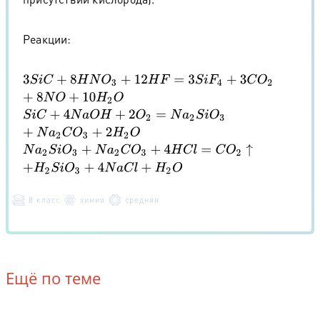
Реакции:
3
S
i
C
+
8
H
N
O
3
+
12
H
F
=
3
S
i
F
4
+
3
C
O
2
+
8
N
O
+
10
H
2
O
S
i
C
+
4
N
a
O
H
+
2
O
2
=
N
a
2
S
i
O
3
+
N
a
2
C
O
3
+
2
H
2
O
N
a
2
S
i
O
3
+
N
a
2
C
O
3
+
4
H
C
l
=
C
O
2
↑
+
H
2
S
i
O
3
+
4
N
a
C
l
+
H
2
O
8 класс
химия
средняя
Ещё по теме