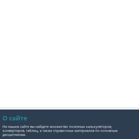
О сайте
На нашем сайте вы найдете множество полезных калькуляторов,
конвертеров, таблиц, а также справочных материалов по основным
дисциплинам.