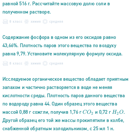
равной 516 г. Рассчитайте массовую долю соли в
полученном растворе.
8 класс
химия
средняя
Содержание фосфора в одном из его оксидов равно
43,66%. Плотность паров этого вещества по воздуху
равна 9,79. Установите молекулярную формулу оксида.
8 класс
химия
средняя
Исследуемое органическое вещество обладает приятным
запахом и частично растворяется в воде не меняя
кислотности среды. Плотность паров данного вещества
по водороду равна 44. Один образец этого вещества
массой 0,88 г сожгли, получив 1,76 г
и 0,72 г
.
C
O
2
H
2
O
Другой образец его той же массы прокипятили в колбе,
снабженной обратным холодильником, с 25 мл 1 н.