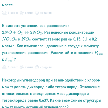
массе.
8 класс
химия
средняя
В системе установилось равновесие:
. Равновесные концентрации
2
N
O
+
O
2
↔
2
N
O
2
и
соответственно равны 0,15; 0,1 и 0,2
N
O
,
O
2
N
O
2
моль/л. Как изменилось давление в сосуде к моменту
установления равновесия (Рассчитайте отношение
P
р
а
в
н
р
а
в
н
к
)?
P
и
с
х
и
с
х
8 класс
химия
средняя
Некоторый углеводород при взаимодействии с хлором
может давать дихлорид либо тетрахлорид. Отношение
относительных молекулярных масс дихлорида и
тетрахлорида равно 0,637. Какие возможные структуры
может иметь исходный углеводород?