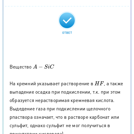
ОТВЕТ
Вещество
A
−
S
i
C
На кремний указывает растворение в
, а также
H
F
выпадение осадка при подкислении, т.к. при этом
образуется нерастворимая кремневая кислота.
Выдедение газа при подкислении щелочного
рпаствора означает, что в растворе карбонат или
сульфит, однако сульфит не мог получиться в
присутствии кислорода).