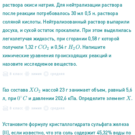
рacтвора окиси натрия. Для нейтрализации раствора
после реакции потребовалось 30 мл 0,5 н. раствора
соляной кислоты. Нейтрализованный раствор выпарили
досуха, и сухой остаток прокалили. При этом выделилась
легколетучая жидкость, при сгорании 0,58 г которой
получили 1,32 г
и 0,54 г
. Напишите
C
O
2
H
2
O
химические уравнения происходящих реакций и
назовите исследуемое вещество.
8 класс
химия
средняя
Газ состава
массой 23 г занимает объем, равный 5,6
X
O
2
л, при
и давлении 202,6 кПа. Определите элемент
.
0
∘
C
X
8 класс
химия
средняя
Установите формулу кристаллогидрата сульфата железа
(II), если известно, что эта соль содержит 45,32% воды по