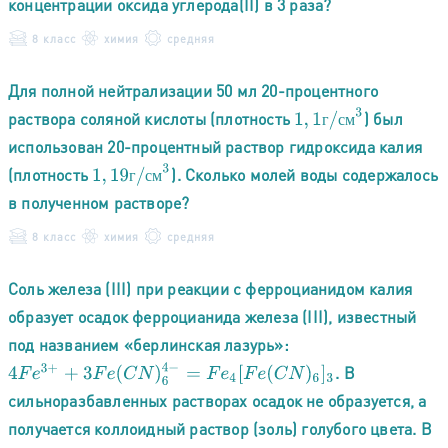
концентрации оксида углерода(II) в 3 раза?
8 класс
химия
средняя
Для полной нейтрализации 50 мл 20-процентного
1
,
1
г
/
с
м
3
раствора соляной кислоты (плотность
) был
г
с
м
использован 20-процентный раствор гидроксида калия
1
,
19
г
/
с
м
3
(плотность
). Сколько молей воды содержалось
г
с
м
в полученном растворе?
8 класс
химия
средняя
Соль железа (III) при реакции с ферроцианидом калия
образует осадок ферроцианида железа (III), известный
под названием «берлинская лазурь»:
4
F
e
3
+
+
3
F
e
(
C
N
)
6
4
−
=
F
e
4
[
F
e
(
C
N
)
6
]
3
. В
сильноразбавленных растворах осадок не образуется, а
получается коллоидный раствор (золь) голубого цвета. В