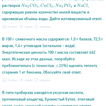
растворов
и
,
N
a
2
C
O
3
,
C
u
C
l
2
,
N
a
3
P
O
4
N
a
C
l
содержащих равное количество молей веществ и
одинаковые объемы воды. Дайте мотивированный ответ.
8 класс
химия
средняя
В 100 г сливочного масла содержится: 1,0 г белков, 72,5 г
жиров, 1,4 г углеводов (остальное - вода).
Энергетическая ценность 100 г масла составляет 662
ккал. Исходя из этих данных, попробуйте
приблизительно (с точностью
%) оценить теплоту
±
20
сгорания 1 кг бензина. Обоснуйте свой ответ.
8 класс
химия
средняя
В пяти пробирках находятся уксусная кислота,
пропионовый альдегид, бромистый бутил, этиловый
спирт, смесь уксусной кислоты и этилового спирта.