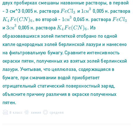
двух пробирках смешаны названные растворы, в первой
1
с
м
3
- 3 см^3 0,005 н. раствора
и
0,005 н. раствора
F
e
C
l
3
с
м
1
с
м
3
, во второй -
0,065 н. раствора
K
4
F
e
(
C
N
)
6
F
e
C
l
3
с
м
3
с
м
3
и
0,005 н. раствора
. Из
K
4
F
e
(
C
N
)
6
с
м
образовавшихся золей пипеткой отобрано по одной
капле однородных золей берлинской лазури и нанесено
на фильтровальную бумагу. Сравните интенсивность
окраски пятен, полученных из взятых золей берлинской
лазури. Учитывая, что целлюлоза, содержащаяся в
бумаге, при смачивании водой приобретает
отрицательный статический поверхностный заряд,
объясните причину различия в окраске полученных
пятен.
8 класс
химия
средняя