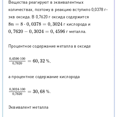
Вещества реагируют в эквивалентных
количествах, поэтому в реакцию вступило 0,0378 г-
экв оксида. В 0,7620 г оксида содержится
г кислорода и
8
n
=
8
⋅
0
,
0378
=
0
,
3024
г металла.
0
,
7620
−
0
,
3024
=
0
,
4596
Процентное содержание металла в оксиде
0
,
4596
⋅
100
0
,
7620
=
60
,
32
%,
а процентное содержание кислорода
0
,
3024
⋅
100
0
,
7620
=
30
,
68
%.
Эквивалент металла