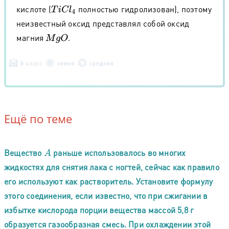
кислоте (
полностью гидролизован), поэтому
T
i
C
l
4
неизвестный оксид представлял собой оксид
магния
.
M
g
O
8 класс
химия
средняя
Ещё по теме
Вещество
раньше использовалось во многих
A
жидкостях для снятия лака с ногтей, сейчас как правило
его используют как растворитель. Установите формулу
этого соединения, если известно, что при сжигании в
избытке кислорода порции вещества массой 5,8 г
образуется газообразная смесь. При охлаждении этой