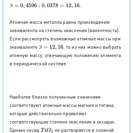
.
Э
=
0
,
4596
:
0
,
0378
=
12
,
16
Э
Атомная масса металла равна произведению
эквивалента на степень окисления (валентность).
Если рассмотреть возможные атомные массы при
эквиваленте
, то из них можно выбрать
Э
=
12
,
16
Э
атомную массу, отвечающую положению элемента
в периодической системе.
Наиболее близко полученным значениям
соответствуют атомные массы магния и титана,
которые действительно проявляют
соответствующие степени окисления в оксидах.
Однако оксид
не растворяется в соляной
T
i
O
2