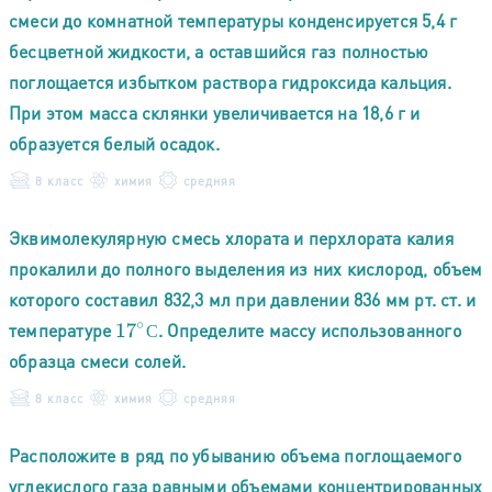
смеси до комнатной температуры конденсируется 5,4 г
бесцветной жидкости, а оставшийся газ полностью
поглощается избытком раствора гидроксида кальция.
При этом масса склянки увеличивается на 18,6 г и
образуется белый осадок.
8 класс
химия
средняя
Эквимолекулярную смесь хлората и перхлората калия
прокалили до полного выделения из них кислород, объем
которого составил 832,3 мл при давлении 836 мм рт. ст. и
температуре
. Определите массу использованного
17
∘
С
С
образца смеси солей.
8 класс
химия
средняя
Расположите в ряд по убыванию объема поглощаемого
углекислого газа равными объемами концентрированных