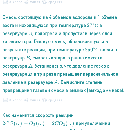
8 класс
химия
средняя
Смесь, состоящую из 4 объемов водорода и 1 объема
азота и находящуюся при температуре
в
27
∘
С
С
резервуаре
, подогрели и пропустили через слой
A
катализатора. Газовую смесь, образовавшуюся в
результате реакции, при температуре
ввели в
850
∘
С
С
резервуар
, емкость которого равна емкости
B
резервуара
. Установлено, что давление газов в
A
резервуаре
в три раза превышает первоначальное
B
давление в резервуаре
. Вычислите степень
A
превращения газовой смеси в аммиак (выход аммиака).
8 класс
химия
средняя
Как изменится скорость реакции
при увеличении
2
C
O
(
г
.
)
+
O
2
(
г
.
)
=
2
C
O
2
(
г
.
)
г
г
г