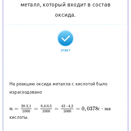
металл, который входит в состав
оксида.
ОТВЕТ
На реакцию оксида металла с кислотой было
израсходовано
n
=
20
⋅
2
,
1
1000
=
8
,
4
⋅
0
,
5
1000
=
42
−
4
,
2
1000
=
0
,
0378
г
⋅
э
к
в
г
э
к
в
кислоты.