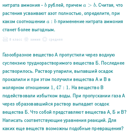
нитрата аммония -
рублей, причем
. Считая, что
b
a
>
b
растения усваивают азот полностью, определите, при
каком соотношении
применение нитрата аммония
a
:
b
станет более выгодным.
8 класс
химия
средняя
Газообразное вещество А пропустили через водную
суспензию труднорастворимого вещества Б. Последнее
растворилось. Раствор упарили, выпавший осадок
прокалили и при этом получили вещества А и В в
молярном отношении
. На вещество В
1
,
47
:
1
подействовали избытком воды. При пропускании газа А
через образовавшийся раствор выпадает осадок
вещества Б. Что собой представляют вещества А, Б и В?
Написать соответствующие уравнения реакций. Для
каких еще веществ возможны подобные превращения?