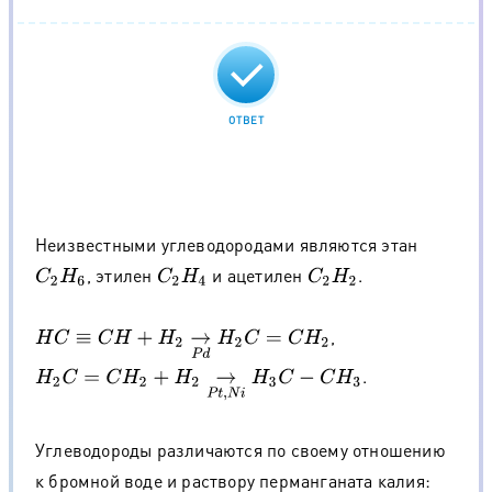
ОТВЕТ
Неизвестными углеводородами являются этан
, этилен
и ацетилен
.
C
2
H
6
C
2
H
4
C
2
H
2
,
H
C
≡
C
H
+
H
2
→
P
d
H
2
C
=
C
H
2
.
H
2
C
=
C
H
2
+
H
2
→
P
t
,
N
i
H
3
C
−
C
H
3
Углеводороды различаются по своему отношению
к бромной воде и раствору перманганата калия: