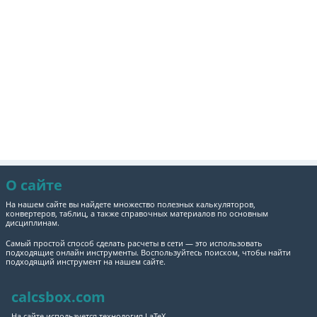
О сайте
На нашем сайте вы найдете множество полезных калькуляторов,
конвертеров, таблиц, а также справочных материалов по основным
дисциплинам.
Самый простой способ сделать расчеты в сети — это использовать
подходящие онлайн инструменты. Воспользуйтесь поиском, чтобы найти
подходящий инструмент на нашем сайте.
calcsbox.com
На сайте используется технология LaTeX.