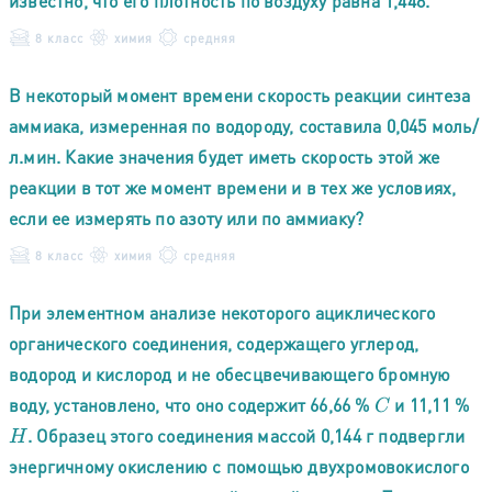
известно, что его плотность по воздуху равна 1,448.
8 класс
химия
средняя
В некоторый момент времени скорость реакции синтеза
аммиака, измеренная по водороду, составила 0,045 моль/
л.мин. Какие значения будет иметь скорость этой же
реакции в тот же момент времени и в тех же условиях,
если ее измерять по азоту или по аммиаку?
8 класс
химия
средняя
При элементном анализе некоторого ациклического
органического соединения, содержащего углерод,
водород и кислород и не обесцвечивающего бромную
воду, установлено, что оно содержит 66,66 %
и 11,11 %
C
. Образец этого соединения массой 0,144 г подвергли
H
энергичному окислению с помощью двухромовокислого