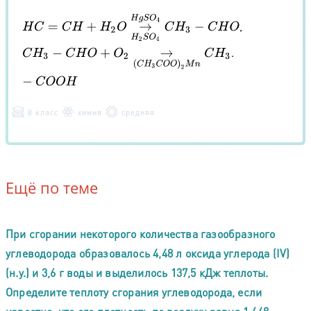
H
C
=
C
H
+
H
2
O
→
H
2
S
O
4
H
g
S
O
4
C
H
3
−
C
H
O
,
.
C
H
3
−
C
H
O
+
O
2
→
(
C
H
3
C
O
O
)
2
M
n
C
H
3
−
C
O
O
H
8 класс
химия
средняя
Ещё по теме
При сгорании некоторого количества газообразного
углеводорода образовалось 4,48 л оксида углерода (IV)
(н.у.) и 3,6 г воды и выделилось 137,5 кДж теплоты.
Определите теплоту сгорания углеводорода, если