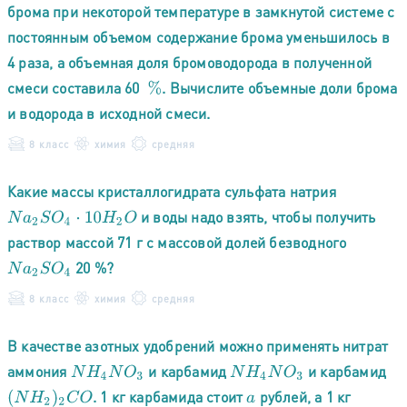
брома при некоторой температуре в замкнутой системе с
постоянным объемом содержание брома уменьшилось в
4 раза, а объемная доля бромоводорода в полученной
смеси составила 60
. Вычислите объемные доли брома
%
и водорода в исходной смеси.
8 класс
химия
средняя
Какие массы кристаллогидрата сульфата натрия
и воды надо взять, чтобы получить
N
a
2
S
O
4
⋅
10
H
2
O
раствор массой 71 г с массовой долей безводного
20 %?
N
a
2
S
O
4
8 класс
химия
средняя
В качестве азотных удобрений можно применять нитрат
аммония
и карбамид
и карбамид
N
H
4
N
O
3
N
H
4
N
O
3
. 1 кг карбамида стоит
рублей, а 1 кг
(
N
H
2
)
2
C
O
a