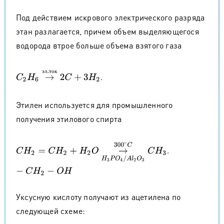
Под действием искрового электрического разряда
этан разлагается, причем объем выделяющегося
водорода втрое больше объема взятого газа
C
2
H
6
→
э
л
.
т
о
к
2
C
+
3
H
2
э
л
т
о
к
.
Этилен используется для промышленного
получения этилового спирта
C
H
2
=
C
H
2
+
H
2
O
→
H
3
P
O
4
/
A
l
2
O
3
300
∘
C
C
H
3
−
C
H
2
−
O
H
.
Уксусную кислоту получают из ацетилена по
следующей схеме: