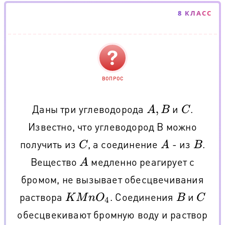
8 КЛАСС
ВОПРОС
Даны три углеводорода
и
.
A
,
B
C
Известно, что углеводород В можно
получить из
, а соединение
- из
.
C
A
B
Вещество
медленно реагирует с
A
бромом, не вызывает обесцвечивания
раствора
. Соединения
и
K
M
n
O
4
B
C
обесцвекивают бромную воду и раствор