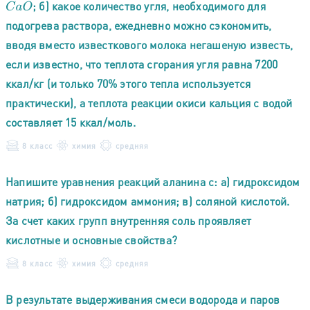
; б) какое количество угля, необходимого для
C
a
O
подогрева раствора, ежедневно можно сэкономить,
вводя вместо известкового молока негашеную известь,
если известно, что теплота сгорания угля равна 7200
ккал/кг (и только 70% этого тепла используется
практически), а теплота реакции окиси кальция с водой
составляет 15 ккал/моль.
8 класс
химия
средняя
Напишите уравнения реакций аланина с: а) гидроксидом
натрия; б) гидроксидом аммония; в) соляной кислотой.
За счет каких групп внутренняя соль проявляет
кислотные и основные свойства?
8 класс
химия
средняя
В результате выдерживания смеси водорода и паров