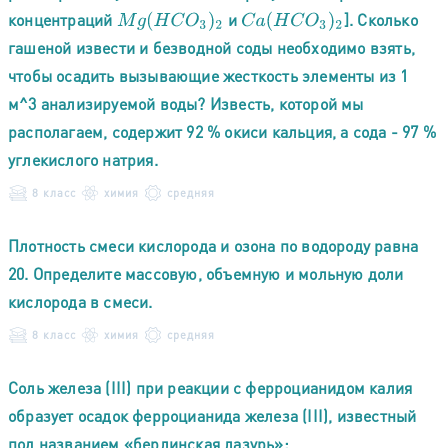
концентраций
и
]. Сколько
M
g
(
H
C
O
3
)
2
C
a
(
H
C
O
3
)
2
гашеной извести и безводной соды необходимо взять,
чтобы осадить вызывающие жесткость элементы из 1
м^3 анализируемой воды? Известь, которой мы
располагаем, содержит 92 % окиси кальция, а сода - 97 %
углекислого натрия.
8 класс
химия
средняя
Плотность смеси кислорода и озона по водороду равна
20. Определите массовую, объемную и мольную доли
кислорода в смеси.
8 класс
химия
средняя
Соль железа (III) при реакции с ферроцианидом калия
образует осадок ферроцианида железа (III), известный
под названием «берлинская лазурь»: