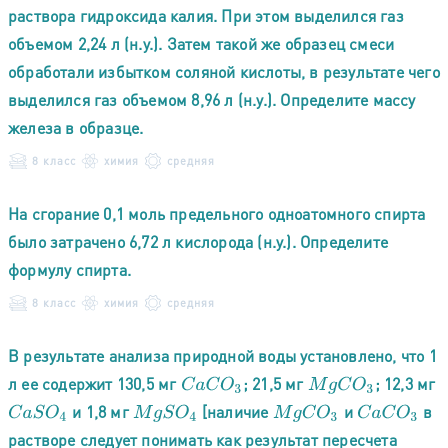
раствора гидроксида калия. При этом выделился газ
объемом 2,24 л (н.у.). Затем такой же образец смеси
обработали избытком соляной кислоты, в результате чего
выделился газ объемом 8,96 л (н.у.). Определите массу
железа в образце.
8 класс
химия
средняя
На сгорание 0,1 моль предельного одноатомного спирта
было затрачено 6,72 л кислорода (н.у.). Определите
формулу спирта.
8 класс
химия
средняя
В результате анализа природной воды установлено, что 1
л ее содержит 130,5 мг
; 21,5 мг
; 12,3 мг
C
a
C
O
3
M
g
C
O
3
и 1,8 мг
[наличие
и
в
C
a
S
O
4
M
g
S
O
4
M
g
C
O
3
C
a
C
O
3
растворе следует понимать как результат пересчета