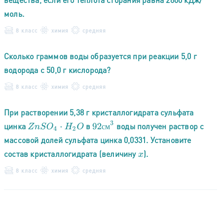
моль.
8 класс
химия
средняя
Сколько граммов воды образуется при реакции 5,0 г
водорода с 50,0 г кислорода?
8 класс
химия
средняя
При растворении 5,38 г кристаллогидрата сульфата
92
с
м
3
цинка
в
воды получен раствор с
Z
n
S
O
4
⋅
H
2
O
с
м
массовой долей сульфата цинка 0,0331. Установите
состав кристаллогидрата (величину
).
x
8 класс
химия
средняя