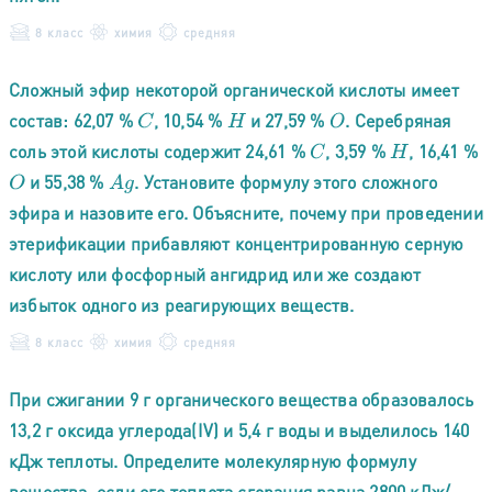
8 класс
химия
средняя
Сложный эфир некоторой органической кислоты имеет
состав: 62,07 %
, 10,54 %
и 27,59 %
. Серебряная
C
H
O
соль этой кислоты содержит 24,61 %
, 3,59 %
, 16,41 %
C
H
и 55,38 %
. Установите формулу этого сложного
O
A
g
эфира и назовите его. Объясните, почему при проведении
этерификации прибавляют концентрированную серную
кислоту или фосфорный ангидрид или же создают
избыток одного из реагирующих веществ.
8 класс
химия
средняя
При сжигании 9 г органического вещества образовалось
13,2 г оксида углерода(IV) и 5,4 г воды и выделилось 140
кДж теплоты. Определите молекулярную формулу
вещества, если его теплота сгорания равна 2800 кДж/