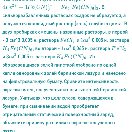
4
F
e
3
+
+
3
F
e
(
C
N
)
6
4
−
=
F
e
4
[
F
e
(
C
N
)
6
]
3
. В
сильноразбавленных растворах осадок не образуется, а
получается коллоидный раствор (золь) голубого цвета. В
двух пробирках смешаны названные растворы, в первой
1
с
м
3
- 3 см^3 0,005 н. раствора
и
0,005 н. раствора
F
e
C
l
3
с
м
1
с
м
3
, во второй -
0,065 н. раствора
K
4
F
e
(
C
N
)
6
F
e
C
l
3
с
м
3
с
м
3
и
0,005 н. раствора
. Из
K
4
F
e
(
C
N
)
6
с
м
образовавшихся золей пипеткой отобрано по одной
капле однородных золей берлинской лазури и нанесено
на фильтровальную бумагу. Сравните интенсивность
окраски пятен, полученных из взятых золей берлинской
лазури. Учитывая, что целлюлоза, содержащаяся в
бумаге, при смачивании водой приобретает
отрицательный статический поверхностный заряд,
объясните причину различия в окраске полученных
пятен.