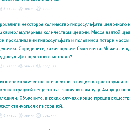
8 класс
химия
средняя
рокалили некоторое количество гидросульфата щелочного м
 эквимолекулярным количеством щелочи. Масса взятой щел
ри прокаливании гидросульфата и половиной потери массы
елочью. Определить, какая щелочь была взята. Можно ли од
идросульфат щелочного металла?
8 класс
химия
средняя
екоторое количество неизвестного вещества растворили в в
 концентрацией вещества
запаяли в ампулу. Ампулу наг
c
0
хладили. Объясните, в каких случаях концентрация вещест
ожет отличаться от исходной.
8 класс
химия
средняя