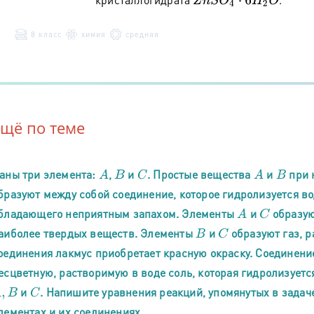
Z
n
S
O
4
⋅
6
H
2
O
8 класс
химия
средняя
Ещё по теме
аны три элемента:
,
и
. Простые вещества
и
при 
A
B
C
A
B
бразуют между собой соединение, которое гидролизуется во
бладающего неприятным запахом. Элементы
и
образую
A
C
аиболее твердых веществ. Элементы
и
образуют газ, р
B
C
оединения лакмус приобретает красную окраску. Соединени
есцветную, растворимую в воде соль, которая гидролизуетс
и
. Напишите уравнения реакций, упомянутых в задач
,
B
C
лементах и их соединениях.