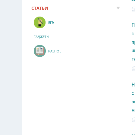
СТАТЬИ
ЕГЭ
П
с
ГАДЖЕТЫ
п
щ
РАЗНОЕ
г
Н
с
о
м