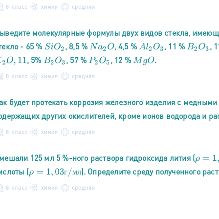
8 класс
химия
средняя
ыведите молекулярные формулы двух видов стекла, имеющи
текло - 65 %
, 8,5 %
, 4,5 %
, 11 %
, 
S
i
O
2
N
a
2
O
A
l
2
O
3
B
2
O
3
, 5%
, 57 %
, 12 %
.
2
O
,
11
B
2
O
3
P
2
O
5
M
g
O
8 класс
химия
средняя
ак будет протекать коррозия железного изделия с медными 
одержащих других окислителей, кроме ионов водорода и ра
8 класс
химия
средняя
мешали 125 мл 5 %-ного раствора гидроксида лития (
ρ
=
1
,
05
ислоты (
). Определите среду полученного рас
ρ
=
1
,
03
г
/
м
л
г
м
л
8 класс
химия
средняя