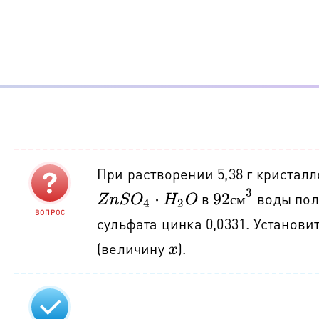
При растворении 5,38 г кристал
92
с
м
3
в
воды пол
Z
n
S
O
4
⋅
H
2
O
с
м
ВОПРОС
сульфата цинка 0,0331. Установи
(величину
).
x