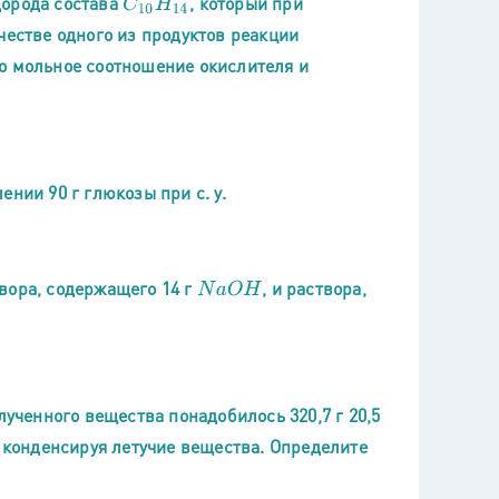
дорода состава
, который при
C
10
H
14
честве одного из продуктов реакции
о мольное соотношение окислителя и
нии 90 г глюкозы при с. у.
вора, содержащего 14 г
, и раствора,
N
a
O
H
лученного вещества понадобилось 320,7 г 20,5
, конденсируя летучие вещества. Определите