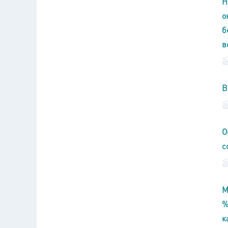
Н
о
б
в
В
О
с
М
%
к