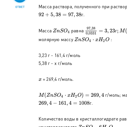
Масса раствора, полученного при раство
ОТВЕТ
.
92
+
5
,
38
=
97
,
38
г
г
97
,
38
0
,
0331
=
3
,
23
г
;
M
(
Масса
равна
Z
n
S
O
4
г
молярную массу
:
Z
n
S
O
4
⋅
x
H
2
O
3,23 г - 161,4 г/моль
5,38 г - х г/моль
= 269,4 г/моль.
x
г/моль; м
M
(
Z
n
S
O
4
⋅
x
H
2
O
)
=
269
,
4
.
269
,
4
−
161
,
4
=
1008
г
г
Количество воды в кристаллогидрате ра
кристаллогидрата
.