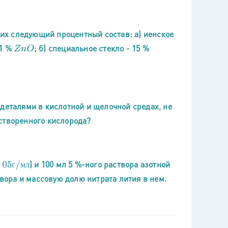
х следующий процентный состав: а) иенское
11 %
; б) специальное стекло - 15 %
Z
n
O
деталями в кислотной и щелочной средах, не
створенного кислорода?
) и 100 мл 5 %-ного раствора азотной
г
/
м
л
г
м
л
твора и массовую долю нитрата лития в нем.