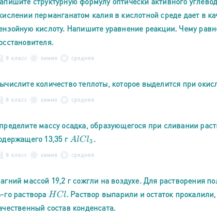
апишите структурную формулу оптически активного углево
кислении перманганатом калия в кислотной среде дает в ка
ензойную кислоту. Напишите уравнение реакции. Чему равн
осстановителя.
8 класс
химия
средняя
ычислите количество теплоты, которое выделится при окисле
8 класс
химия
средняя
пределите массу осадка, образующегося при сливании раст
одержащего 13,35 г
.
A
l
C
l
3
8 класс
химия
средняя
агний массой 19,2 г сожгли на воздухе. Для растворения по
-го раствора
. Раствор выпарили и остаток прокалили
H
C
l
ачественный состав конденсата.