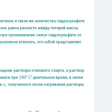
еталла и такое же количество гидросульфата
очи равна разности между потерей массы
 при прокаливании смеси гидросульфата со
нозначно ответить, что собой представляет
одном растворе этилового спирта, и раствор
ревали при
длительное время, а затем
100
∘
C
ва
полученного после нагревания раствора,
c
1