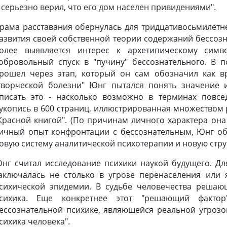
 серьезно верил, что его дом населен привидениями".
рама расставания обернулась для тридцативосьмилет
азвития своей собственной теории содержаний бессозна
олее выявляется интерес к архетипическому сим
обровольный спуск в "пучину" бессознательного. В 
рошел через этап, который он сам обозначил как в
творческой болезни" Юнг пытался понять значение 
писать это - насколько возможно в терминах повсе
укопись в 600 страниц, иллюстрированная множеством 
Красной книгой". (По причинам личного характера она
ичный опыт конфронтации с бессознательным, Юнг об
овую систему аналитической психотерапии и новую стру
нг считал исследование психики наукой будущего. Дл
аключалась не столько в угрозе перенаселения или 
сихической эпидемии. В судьбе человечества решаю
сихика. Еще конкретнее этот "решающий фактор
ессознательной психике, являющейся реальной угрозой;
сихика человека".