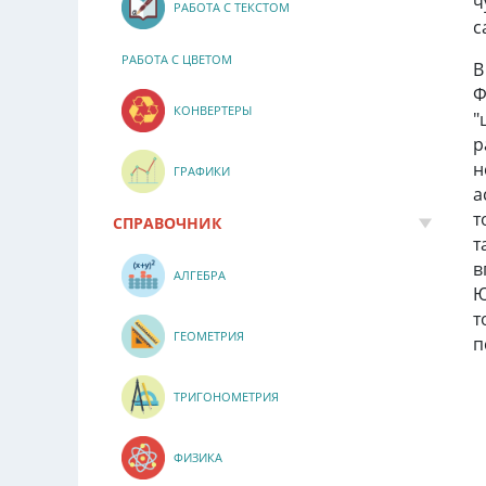
ч
РАБОТА С ТЕКСТОМ
с
РАБОТА С ЦВЕТОМ
В
Ф
КОНВЕРТЕРЫ
"
р
н
ГРАФИКИ
а
т
СПРАВОЧНИК
т
в
АЛГЕБРА
Ю
т
ГЕОМЕТРИЯ
п
ТРИГОНОМЕТРИЯ
ФИЗИКА