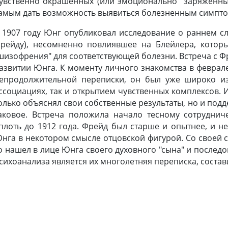
увственно окрашенных (или эмоционально "заряженных
амым дать возможность выявиться болезненным симпт
 1907 году Юнг опубликовал исследование о раннем сл
рейду), несомненно повлиявшее на Блейлера, котор
шизофрения" для соответствующей болезни. Встреча с 
азвитии Юнга. К моменту личного знакомства в феврале
епродолжительной переписки, он был уже широко из
ссоциациях, так и открытием чувственных комплексов. 
олько объяснял свои собственные результаты, но и под
аковое. Встреча положила начало тесному сотрудни
плоть до 1912 года. Фрейд был старше и опытнее, и не
нга в некотором смысле отцовской фигурой. Со своей с
о нашел в лице Юнга своего духовного "сына" и послед
сихоанализа является их многолетняя переписка, соста