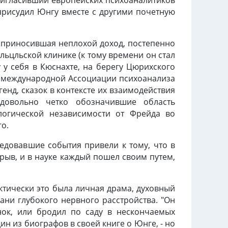
присудил Юнгу вместе с другими почетную
, приносившая неплохой доход, постепенно
ольцльской клинике (к тому времени он стал
у себя в Кюснахте, на берегу Цюрихского
м международной Ассоциации психоанализа
енд, сказок в контексте их взаимодействия
 довольно четко обозначившие область
логической независимости от Фрейда во
о.
едовавшие события привели к тому, что в
ыв, и в науке каждый пошел своим путем,
тически это была личная драма, духовный
ани глубокого нервного расстройства. "Он
нок, или бродил по саду в нескончаемых
н из биографов в своей книге о Юнге, - но