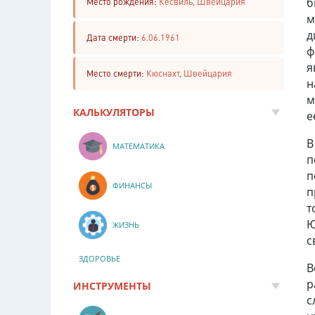
б
Место рождения:
Кесвиль, Швейцария
м
д
Дата смерти:
6.06.1961
ф
я
Место смерти:
Кюснахт, Швейцария
н
м
КАЛЬКУЛЯТОРЫ
е
В
МАТЕМАТИКА
п
п
ФИНАНСЫ
п
т
Ю
ЖИЗНЬ
с
ЗДОРОВЬЕ
В
р
ИНСТРУМЕНТЫ
с