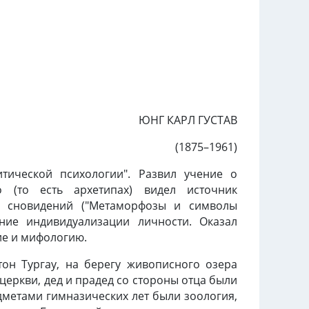
ЮНГ КАРЛ ГУСТАВ
(1875–1961)
тической психологии". Развил учение о
о (то есть архетипах) видел источник
и сновидений ("Метаморфозы и символы
ение индивидуализации личности. Оказал
ие и мифологию.
тон Тургау, на берегу живописного озера
еркви, дед и прадед со стороны отца были
метами гимназических лет были зоология,