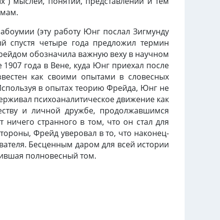
") мыслей, понятий, представлений и тем
омам.
абоумии (эту работу Юнг послал Зигмунду
ый спустя четыре года предложил термин
Фрейдом обозначила важную веху в научном
 1907 года в Вене, куда Юнг приехал после
вестен как своими опытами в словесных
Используя в опытах теорию Фрейда, Юнг не
держивал психоаналитическое движение как
честву и личной дружбе, продолжавшимся
т ничего странного в том, что он стал для
тороны, Фрейд уверовал в то, что наконец-
ователя. Бесценным даром для всей истории
вившая полновесный том.