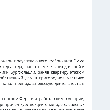
 дочери преуспевающего фабриканта Эмме
ят два года, став отцом четырех дочерей и
ники Бургхольцли, заняв квартиру этажом
 собственный дом в пригородное местечко
 начал преподавательскую деятельность в
 - венгром Ференчи, работавшим в Австрии,
е прочел курс лекций о методе словесных
пригласивший европейских психоаналитиков