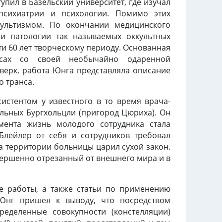
тупил в Базельский университет, где изучал
психиатрии и психологии. Помимо этих
культизмом. По окончании медицинского
 и патологии так называемых оккультных
и 60 лет творческому периоду. Основанная
нсах со своей необычайно одаренной
верк, работа Юнга представляла описание
 транса.
истентом у известного в то время врача-
льных Бургхольцли (пригород Цюриха). Он
мента жизнь молодого сотрудника стала
Блейлер от себя и сотрудников требовал
На территории больницы царил сухой закон.
вершенно отрезанный от внешнего мира и в
е работы, а также статьи по применению
Юнг пришел к выводу, что посредством
ределенные совокупности (констелляции)