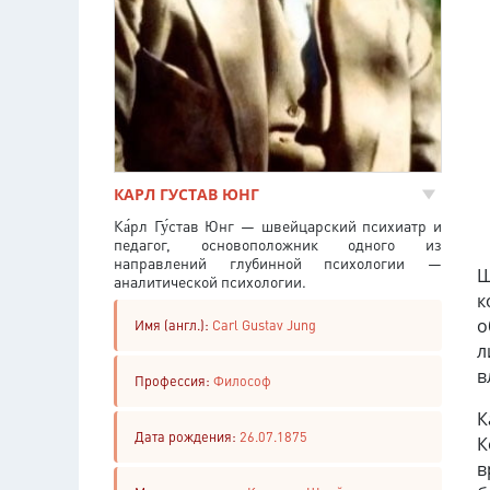
КАРЛ ГУСТАВ ЮНГ
Ка́рл Гу́став Юнг — швейцарский психиатр и
педагог, основоположник одного из
направлений глубинной психологии —
Ш
аналитической психологии.
к
о
Имя (англ.):
Carl Gustav Jung
л
в
Профессия:
Философ
К
Дата рождения:
26.07.1875
К
в