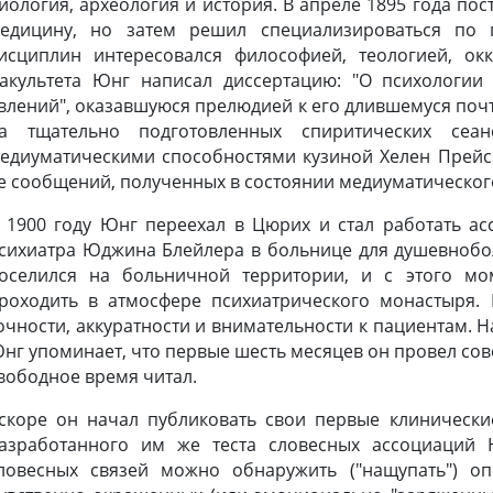
иология, археология и история. В апреле 1895 года пос
едицину, но затем решил специализироваться по 
исциплин интересовался философией, теологией, ок
акультета Юнг написал диссертацию: "О психологии
влений", оказавшуюся прелюдией к его длившемуся почт
а тщательно подготовленных спиритических сеа
едиуматическими способностями кузиной Хелен Прейс
е сообщений, полученных в состоянии медиуматического
 1900 году Юнг переехал в Цюрих и стал работать асс
сихиатра Юджина Блейлера в больнице для душевнобо
оселился на больничной территории, и с этого мо
роходить в атмосфере психиатрического монастыря. 
очности, аккуратности и внимательности к пациентам. 
нг упоминает, что первые шесть месяцев он провел со
вободное время читал.
скоре он начал публиковать свои первые клинически
азработанного им же теста словесных ассоциаций 
ловесных связей можно обнаружить ("нащупать") оп