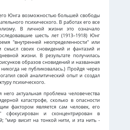
него Юнга возможностью большей свободы
тельного психического. В работах его все
волизму. В личной жизни это означало
последовавшие шесть лет (1913–1918) Юнг
ремя "внутренней неопределенности" или
и смысл своих сновидений и фантазий и
дневной жизни. В результате получилась
рисунков образов сновидений и названная
 никогда не публиковалась.) Пройдя через
огатил свой аналитический опыт и создал
ктуру психического.
я него актуальная проблема человечества
ядерной катастрофе, сколько в опасности
щим фактором является сам человек, его
" сфокусирован и сконцентрирован в
 "мир висит на тонкой нити, и эта нить -