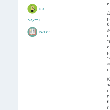
и
ЕГЭ
Д
р
ГАДЖЕТЫ
б
д
РАЗНОЕ
п
"
о
р
"
л
н
Ю
з
п
п
б
п