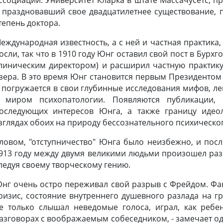
 праздновавший свое двадцатилетнее существование, 
тепень доктора.
еждународная известность, а с ней и частная практика
осли, так что в 1910 году Юнг оставил свой пост в Бурхг
линическим директором) и расширил частную практику 
зера. В это время Юнг становится первым Президенто
 погружается в свои глубинные исследования мифов, лег
 миром психопатологии. Появляются публикации,
оследующих интересов Юнга, а также границу идео
зглядах обоих на природу бессознательного психическог
ловом, "отступничество" Юнга было неизбежно, и посл
913 году между двумя великими людьми произошел разр
ледуя своему творческому гению.
нг очень остро переживал свой разрыв с Фрейдом. Фак
ризис, состояние внутреннего душевного разлада на гр
е только слышал неведомые голоса, играл, как ребе
азговорах с воображаемым собеседником, - замечает оди