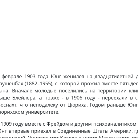
 феврале 1903 года Юнг женился на двадцатилетней
аушенбах (1882–1955), с которой прожил вместе пятьдес
ына. Вначале молодые поселились на территории кли
ыше Блейлера, а позже - в 1906 году - переехали в
юснахт, что неподалеку от Цюриха. Годом раньше Юнг
юрихском университете.
 1909 году вместе с Фрейдом и другим психоаналитиком
нг впервые приехал в Соединенные Штаты Америки, гд
ссоциаций. Университет Кларка в штате Массачусетс, 