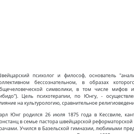
вейцарский психолог и философ, основатель "анали
оллективном бессознательном, в образах которог
бщечеловеческой символики, в том числе мифов 
ибидо"). Цель психотерапии, по Юнгу, - осуществл
лияние на культурологию, сравнительное религиоведен
арл Юнг родился 26 июля 1875 года в Кессвиле, кан
онстанц в семье пастора швейцарской реформаторской ц
рачами. Учился в Базельской гимназии, любимыми пред