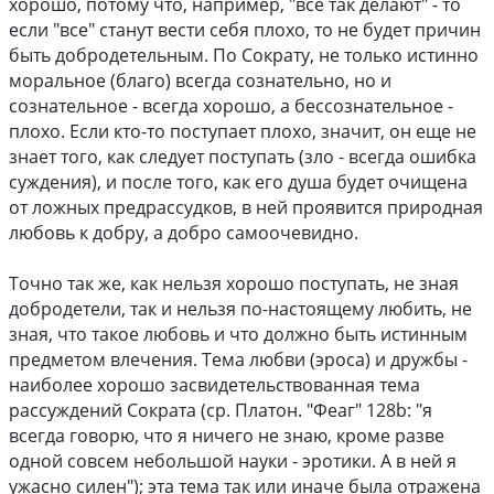
хорошо, потому что, например, "все так делают" - то
если "все" станут вести себя плохо, то не будет причин
быть добродетельным. По Сократу, не только истинно
моральное (благо) всегда сознательно, но и
сознательное - всегда хорошо, а бессознательное -
плохо. Если кто-то поступает плохо, значит, он еще не
знает того, как следует поступать (зло - всегда ошибка
суждения), и после того, как его душа будет очищена
от ложных предрассудков, в ней проявится природная
любовь к добру, а добро самоочевидно.
Точно так же, как нельзя хорошо поступать, не зная
добродетели, так и нельзя по-настоящему любить, не
зная, что такое любовь и что должно быть истинным
предметом влечения. Тема любви (эроса) и дружбы -
наиболее хорошо засвидетельствованная тема
рассуждений Сократа (ср. Платон. "Феаг" 128b: "я
всегда говорю, что я ничего не знаю, кроме разве
одной совсем небольшой науки - эротики. А в ней я
ужасно силен"); эта тема так или иначе была отражена