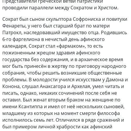
Представители греческой ветви патристики
проводили параллели между Сократом и Христом.
Сократ был сыном скульптора Софрониска и повитухи
Фенареты, у него был старший брат по матери
Патрокл, наследовавший имущество отца. Родившись
6-го фаргелиона в нечистый день афинского
календаря, Сократ стал «фармаком», то есть
пожизненным жрецом здравия афинского
государства без содержания, и в архаическое время
мог быть принесён в жертву по приговору народного
собрания, чтобы решить возникшие общественные
проблемы. В молодости учился искусствам у Дамона и
Конона, слушал Анаксагора и Архелая, умел читать и
писать, однако, никаких сочинений после себя не
оставил. Был женат вторым браком на женщине по
имени Ксантиппа и имел от неё нескольких сыновей,
младшему из которых на момент смерти философа
исполнилось семь лет. Отличился в ряде сражений и
был примером личной храбрости как афинский