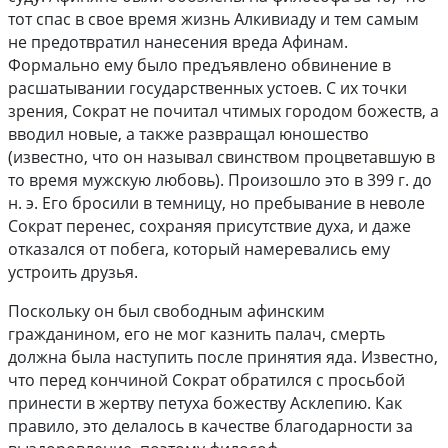
тот спас в свое время жизнь Алкивиаду и тем самым
не предотвратил нанесения вреда Афинам.
Формально ему было предъявлено обвинение в
расшатывании государственных устоев. С их точки
зрения, Сократ не почитал чтимых городом божеств, а
вводил новые, а также развращал юношество
(известно, что он называл свинством процветавшую в
то время мужскую любовь). Произошло это в 399 г. до
н. э. Его бросили в темницу, но пребывание в неволе
Сократ перенес, сохраняя присутствие духа, и даже
отказался от побега, который намеревались ему
устроить друзья.
Поскольку он был свободным афинским
гражданином, его не мог казнить палач, смерть
должна была наступить после принятия яда. Известно,
что перед кончиной Сократ обратился с просьбой
принести в жертву петуха божеству Асклепию. Как
правило, это делалось в качестве благодарности за