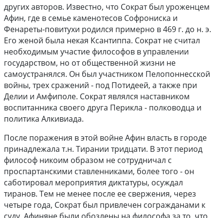
других авторов. Известно, что Сократ был уроженцем
Афин, где в семье каменотесов Софрониска и
Фенареты-повитухи родился примерно в 469 г. до н. э.
Его женой была некая Ксантиппа. Сократ не считал
необходимым участие философов в управлении
государством, но от общественной жизни не
самоустранялся. Он был участником Пелопоннесской
войны, трех сражений - под Потидеей, а также при
Делии и Амфиполе. Сократ являлся наставником
воспитанника своего друга Перикла - полководца и
политика Алкивиада.
После поражения в этой войне Афин власть в городе
принадлежала т.н. Тирании тридцати. В этот период
философ никоим образом не сотрудничал с
проспартанскими ставленниками, более того - он
саботировал мероприятия диктатуры, осуждал
тиранов. Тем не менее после ее свержения, через
четыре года, Сократ был привлечен согражданами к
суду. Афиняне были обозлены на философа за то, что