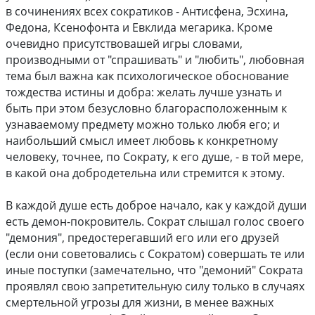
в сочинениях всех сократиков - Антисфена, Эсхина,
Федона, Ксенофонта и Евклида мегарика. Кроме
очевидно присутствовашей игры словами,
производными от "спрашивать" и "любить", любовная
тема был важна как психологическое обоснование
тождества истины и добра: желать лучше узнать и
быть при этом безусловно благорасположенным к
узнаваемому предмету можно только любя его; и
наибольший смысл имеет любовь к конкретному
человеку, точнее, по Сократу, к его душе, - в той мере,
в какой она добродетельна или стремится к этому.
В каждой душе есть доброе начало, как у каждой души
есть демон-покровитель. Сократ слышал голос своего
"демония", предостерегавший его или его друзей
(если они советовались с Сократом) совершать те или
иные поступки (замечательно, что "демоний" Сократа
проявлял свою запретительную силу только в случаях
смертельной угрозы для жизни, в менее важных