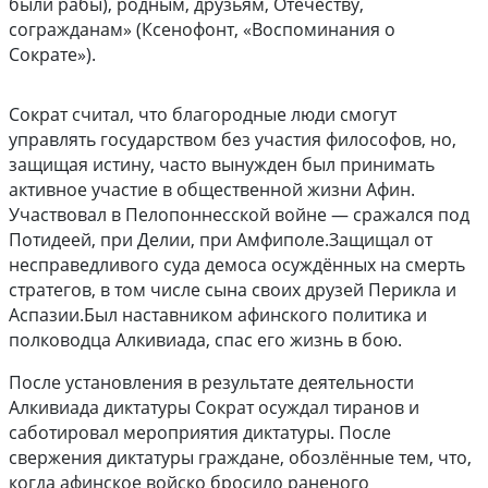
были рабы), родным, друзьям, Отечеству,
согражданам» (Ксенофонт, «Воспоминания о
Сократе»).
Сократ считал, что благородные люди смогут
управлять государством без участия философов, но,
защищая истину, часто вынужден был принимать
активное участие в общественной жизни Афин.
Участвовал в Пелопоннесской войне — сражался под
Потидеей, при Делии, при Амфиполе.Защищал от
несправедливого суда демоса осуждённых на смерть
стратегов, в том числе сына своих друзей Перикла и
Аспазии.Был наставником афинского политика и
полководца Алкивиада, спас его жизнь в бою.
После установления в результате деятельности
Алкивиада диктатуры Сократ осуждал тиранов и
саботировал мероприятия диктатуры. После
свержения диктатуры граждане, обозлённые тем, что,
когда афинское войско бросило раненого