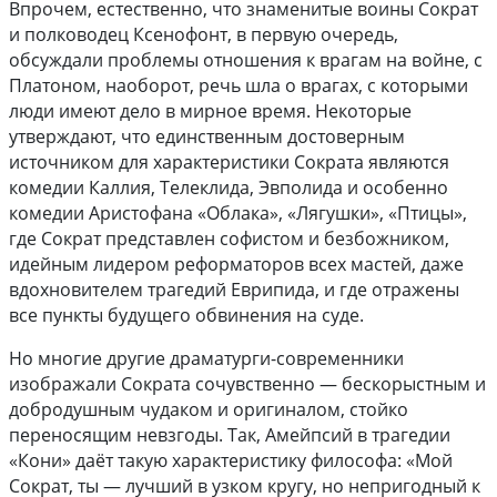
Впрочем, естественно, что знаменитые воины Сократ
и полководец Ксенофонт, в первую очередь,
обсуждали проблемы отношения к врагам на войне, с
Платоном, наоборот, речь шла о врагах, с которыми
люди имеют дело в мирное время. Некоторые
утверждают, что единственным достоверным
источником для характеристики Сократа являются
комедии Каллия, Телеклида, Эвполида и особенно
комедии Аристофана «Облака», «Лягушки», «Птицы»,
где Сократ представлен софистом и безбожником,
идейным лидером реформаторов всех мастей, даже
вдохновителем трагедий Еврипида, и где отражены
все пункты будущего обвинения на суде.
Но многие другие драматурги-современники
изображали Сократа сочувственно — бескорыстным и
добродушным чудаком и оригиналом, стойко
переносящим невзгоды. Так, Амейпсий в трагедии
«Кони» даёт такую характеристику философа: «Мой
Сократ, ты — лучший в узком кругу, но непригодный к