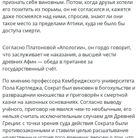
признать себя виновным. Потом, когда друзья хотели
его похитить из тюрьмы, он не согласился и, кажется
даже посмеялся над ними, спросив, знают ли они
такое место за пределами Аттики, куда не было бы
доступа смерти.
Согласно Платоновой «Апологии», он гордо говорит,
что заслуживает не наказания, а высшей чести
древних Афин — обеда в пританее за
государственный счёт.
По мнению профессора Кембриджского университета
Пола Картледжа, Сократ был виновен в богохульстве и
развращении юношества и приговорён к смертной
казни на законных основаниях. Согласно выводу
учёного, приговор не явился чем-то необычным, его
нельзя считать исключительным случаем для Древней
Греции: с точки зрения суда действия Сократа были
противозаконными и ставили целью расшатывание
нравственных устоев того времени; версию о том, что