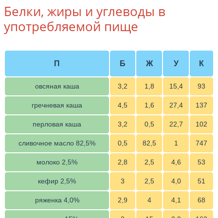
Белки, жиры и углеводы в
употребляемой пище
П
Б
Ж
У
К
овсяная каша
3,2
1,8
15,4
93
гречневая каша
4,5
1,6
27,4
137
перловая каша
3,2
0,5
22,7
102
сливочное масло 82,5%
0,5
82,5
1
747
молоко 2,5%
2,8
2,5
4,6
53
кефир 2,5%
3
2,5
4,0
51
ряженка 4,0%
2,9
4
4,1
68