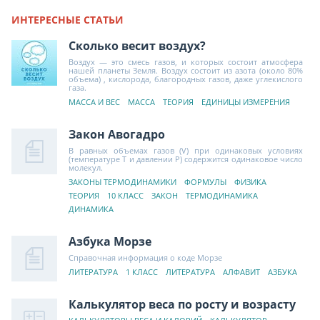
ИНТЕРЕСНЫЕ СТАТЬИ
Сколько весит воздух?
Воздух — это смесь газов, и которых состоит атмосфера
нашей планеты Земля. Воздух состоит из азота (около 80%
объема) , кислорода, благородных газов, даже углекислого
газа.
МАССА И ВЕС
МАССА
ТЕОРИЯ
ЕДИНИЦЫ ИЗМЕРЕНИЯ
Закон Авогадро
В равных объемах газов (V) при одинаковых условиях
(температуре Т и давлении Р) содержится одинаковое число
молекул.
ЗАКОНЫ ТЕРМОДИНАМИКИ
ФОРМУЛЫ
ФИЗИКА
ТЕОРИЯ
10 КЛАСС
ЗАКОН
ТЕРМОДИНАМИКА
ДИНАМИКА
Азбука Морзе
Справочная информация о коде Морзе
ЛИТЕРАТУРА
1 КЛАСС
ЛИТЕРАТУРА
АЛФАВИТ
АЗБУКА
Калькулятор веса по росту и возрасту