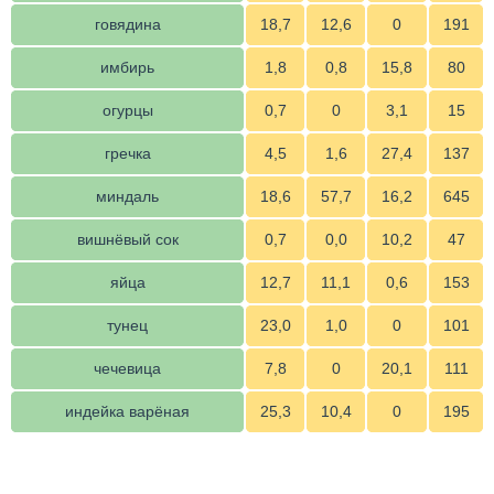
говядина
18,7
12,6
0
191
имбирь
1,8
0,8
15,8
80
огурцы
0,7
0
3,1
15
гречка
4,5
1,6
27,4
137
миндаль
18,6
57,7
16,2
645
вишнёвый сок
0,7
0,0
10,2
47
яйца
12,7
11,1
0,6
153
тунец
23,0
1,0
0
101
чечевица
7,8
0
20,1
111
индейка варёная
25,3
10,4
0
195