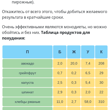
пирожные).
Откажитесь от всего этого, чтобы добиться желаемого
результата в кратчайшие сроки.
Очень эффективными являются монодиеты, но можно
обойтись и без них.
Таблица продуктов для
похудения:
П
Б
Ж
У
К
авокадо
2,0
20,0
7,4
208
грейпфрут
0,7
0,2
6,5
29
капуста
2,5
0,3
5,4
30
шпинат
2,9
0,3
2,0
22
хлебцы ржаные
11,0
2,7
58,0
310