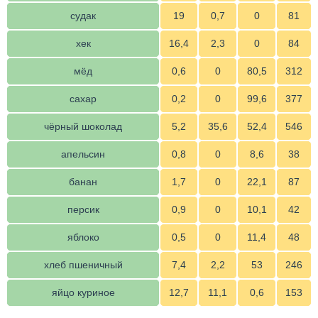
судак
19
0,7
0
81
хек
16,4
2,3
0
84
мёд
0,6
0
80,5
312
сахар
0,2
0
99,6
377
чёрный шоколад
5,2
35,6
52,4
546
апельсин
0,8
0
8,6
38
банан
1,7
0
22,1
87
персик
0,9
0
10,1
42
яблоко
0,5
0
11,4
48
хлеб пшеничный
7,4
2,2
53
246
яйцо куриное
12,7
11,1
0,6
153