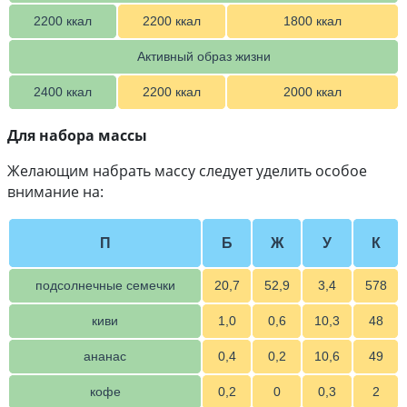
2200 ккал
2200 ккал
1800 ккал
Активный образ жизни
2400 ккал
2200 ккал
2000 ккал
Для набора массы
Желающим набрать массу следует уделить особое
внимание на:
П
Б
Ж
У
К
подсолнечные семечки
20,7
52,9
3,4
578
киви
1,0
0,6
10,3
48
ананас
0,4
0,2
10,6
49
кофе
0,2
0
0,3
2