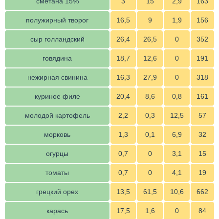
сметана 15%
3
15
2,9
163
полужирный творог
16,5
9
1,9
156
сыр голландский
26,4
26,5
0
352
говядина
18,7
12,6
0
191
нежирная свинина
16,3
27,9
0
318
куриное филе
20,4
8,6
0,8
161
молодой картофель
2,2
0,3
12,5
57
морковь
1,3
0,1
6,9
32
огурцы
0,7
0
3,1
15
томаты
0,7
0
4,1
19
грецкий орех
13,5
61,5
10,6
662
карась
17,5
1,6
0
84