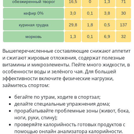
обезжиренный творог
16,5
0
1,3
71
кефир 0%
3,0
0,1
3,8
30
куриная грудка
29,8
1,8
0,5
137
морковь
1,3
0,1
6,9
32
Вышеперечисленные составляющие снижают аппетит
и сжигают жировые отложения, содержат полезные
витамины и микроэлементы. Пейте много жидкости, в
особенности воды и зелёного чая. Для большей
эффективности включите физические нагрузки,
займитесь спортом:
бегайте по утрам, ходите в спортзал;
делайте специальные упражнения дома;
прорабатывайте проблемные зоны (живот, бока,
ноги, руки, спину);
проверяйте калорийность готовых продуктов с
помощью онлайн анализатора калорийности.