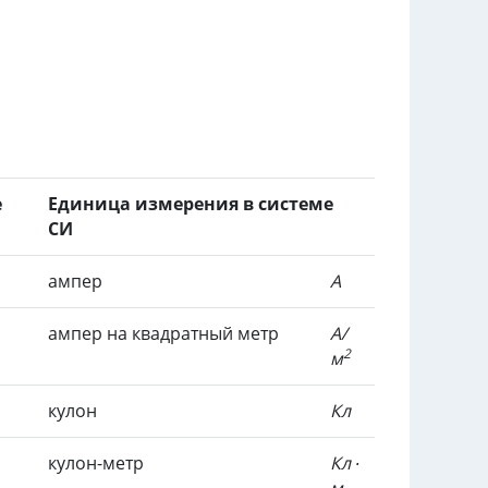
е
Единица измерения в системе
СИ
ампер
А
ампер на квадратный метр
А/
2
м
кулон
Кл
кулон-метр
Кл ∙
м