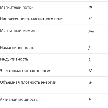
Магнитный поток
Ф
Напряжен
ность магнитного поля
H
Магнитный момент
p
m
Намагничен
ность
J
Индуктивность
L
Электро
магнитная энергия
N
Объемная плотность энергии
w
Активная мощность
P