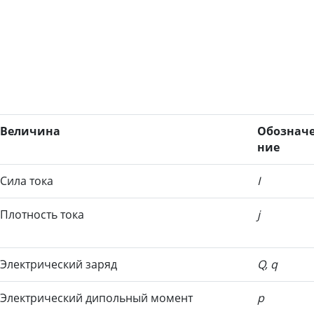
Величина
Обоз
нач
ние
Сила тока
I
Плотность тока
j
Электрический заряд
Q, q
Электри
ческий дипольный момент
p