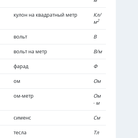
кулон на квадратный метр
Кл/
2
м
вольт
В
вольт на метр
В/м
фарад
Ф
ом
Ом
ом-метр
Ом
∙ м
сименс
См
тесла
Тл