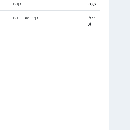
вар
вар
ватт-ампер
Вт ∙
А