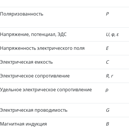
Поляризован
ность
P
Напряжение, потенциал, ЭДС
U, φ, ε
Напряжен
ность электрического поля
E
Электрическая емкость
C
Электри
ческое сопротивление
R, r
Удельное электрическое сопротивление
ρ
Электри
ческая проводимость
G
Магнитная индукция
B