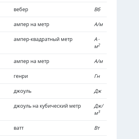
вебер
Вб
ампер на метр
А/м
ампер-квадратный метр
А ∙
2
м
ампер на метр
А/м
генри
Гн
джоуль
Дж
джоуль на кубический метр
Дж/
3
м
ватт
Вт