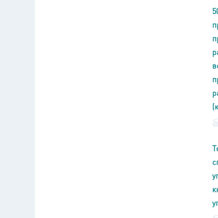
5
п
п
р
в
п
р
(
Т
с
у
к
у