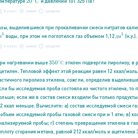
емпературе
и давлении 101 325 Па?
20
∘
C
8 класс
химия
средняя
азы, выделившиеся при прокаливании смеси нитратов калия 
м
3
д
м
3
воды, при этом не поглотился газ объемом 1,12
(н.у.)
д
м
м
8 класс
химия
средняя
ри нагревании выше
этилен подвергли пиролизу, в р
350
∘
С
С
цетилен. Тепловой эффект этой реакции равен 12 ккал/моль.
астичного пиролиза этилена, сожгли, определив выделившее
сли бы исследуемая проба состояла из чистого этилена, то 
ольше; если же в состав смеси входили бы только продукты
,2 ккал меньше. Вычислите: а) состав исследуемой смеси газ
 объем исследуемой пробы газовой смеси при и 1 атм; в) к
нализируемой пробы; г) степень превращения этилена в га
еплоту сгорания метана, равной 212 ккал/моль и ацетилена 