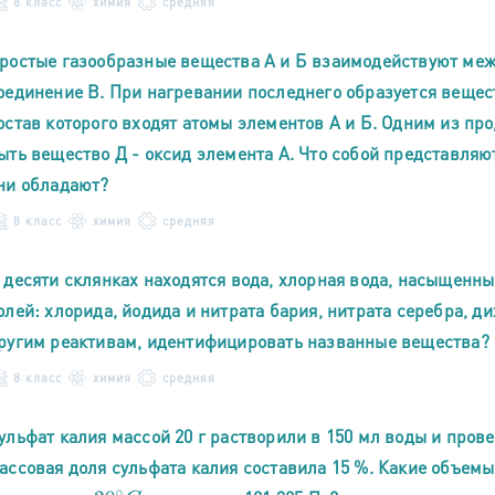
8 класс
химия
средняя
ростые газообразные вещества А и Б взаимодействуют межд
оединение В. При нагревании последнего образуется вещест
остав которого входят атомы элементов А и Б. Одним из пр
ыть вещество Д - оксид элемента А. Что собой представляют
ни обладают?
8 класс
химия
средняя
 десяти склянках находятся вода, хлорная вода, насыщенны
олей: хлорида, йодида и нитрата бария, нитрата серебра, ди
ругим реактивам, идентифицировать названные вещества?
8 класс
химия
средняя
ульфат калия массой 20 г растворили в 150 мл воды и пров
ассовая доля сульфата калия составила 15 %. Какие объем