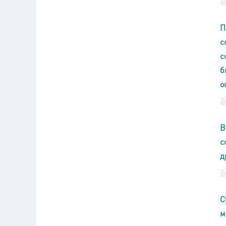
П
с
с
б
о
В
с
д
С
м