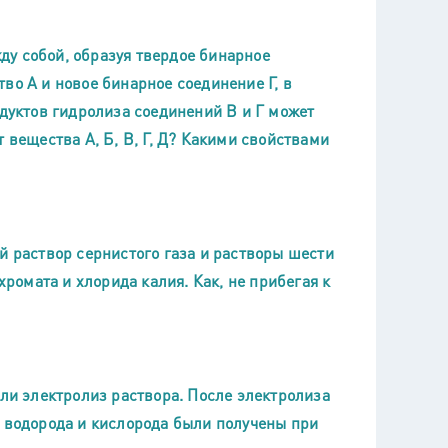
у собой, образуя твердое бинарное
во А и новое бинарное соединение Г, в
одуктов гидролиза соединений В и Г может
 вещества А, Б, В, Г, Д? Какими свойствами
й раствор сернистого газа и растворы шести
хромата и хлорида калия. Как, не прибегая к
ели электролиз раствора. После электролиза
ы водорода и кислорода были получены при