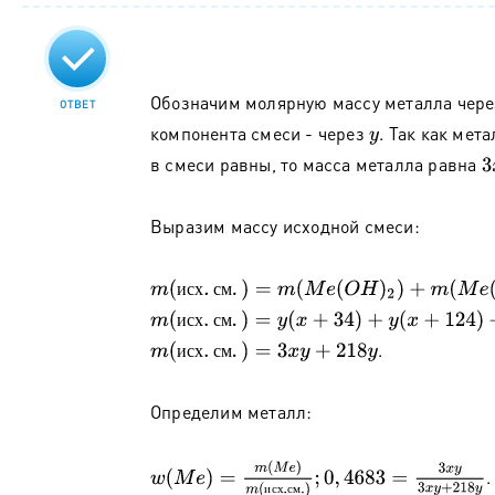
Обозначим молярную массу металла чер
ОТВЕТ
компонента смеси - через
. Так как мет
y
в смеси равны, то масса металла равна
3
Выразим массу исходной смеси:
m
(
и
с
х
.
с
м
.
)
=
m
(
M
e
(
O
H
)
2
)
+
m
(
M
e
(
N
O
3
)
2
)
+
m
(
M
и
с
х
с
м
m
(
и
с
х
.
с
м
.
)
=
y
(
x
+
34
)
+
y
(
x
+
124
)
+
y
(
x
+
60
)
и
с
х
с
м
.
m
(
и
с
х
.
с
м
.
)
=
3
x
y
+
218
y
и
с
х
с
м
Определим металл:
w
(
M
e
)
=
m
(
M
e
)
m
(
и
с
х
.
с
м
.
)
;
0
,
4683
=
3
x
y
3
x
y
+
218
.
и
с
х
с
м