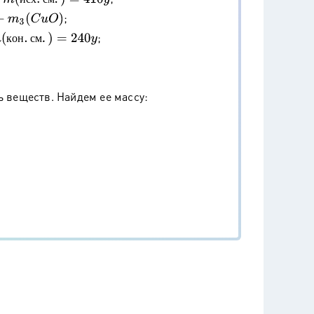
;
;
к
о
н
с
м
ь веществ. Найдем ее массу: