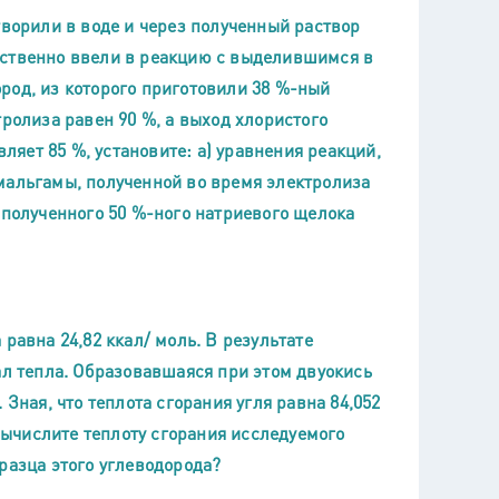
творили в воде и через полученный раствор
ественно ввели в реакцию с выделившимся в
род, из которого приготовили 38 %-ный
тролиза равен 90 %, а выход хлористого
вляет 85 %, установите: а) уравнения реакций,
мальгамы, полученной во время электролиза
 полученного 50 %-ного натриевого щелока
равна 24,82 ккал/ моль. В результате
ал тепла. Образовавшаяся при этом двуокись
Зная, что теплота сгорания угля равна 84,052
 вычислите теплоту сгорания исследуемого
разца этого углеводорода?