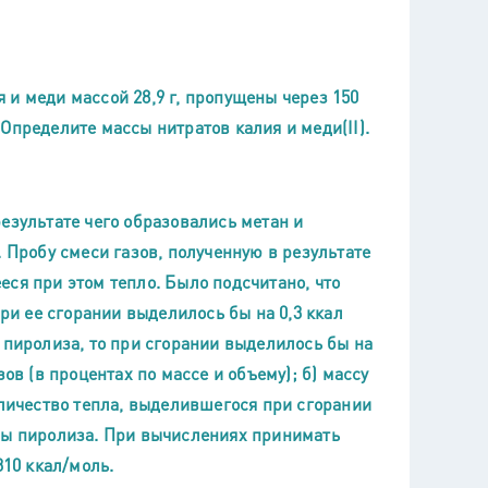
и меди массой 28,9 г, пропущены через 150
. Определите массы нитратов калия и меди(II).
езультате чего образовались метан и
 Пробу смеси газов, полученную в результате
ся при этом тепло. Было подсчитано, что
при ее сгорании выделилось бы на 0,3 ккал
 пиролиза, то при сгорании выделилось бы на
ов (в процентах по массе и объему); б) массу
оличество тепла, выделившегося при сгорании
зы пиролиза. При вычислениях принимать
310 ккал/моль.