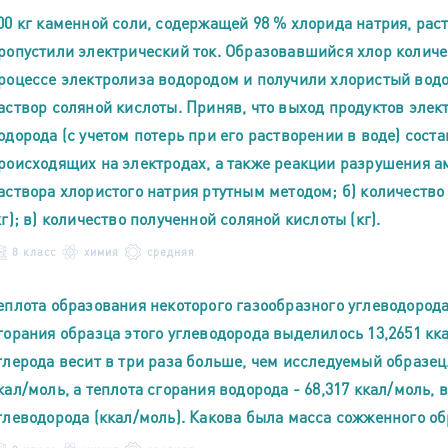
00 кг каменной соли, содержащей 98 % хлорида натрия, рас
ропустили электрический ток. Образовавшийся хлор колич
роцессе электролиза водородом и получили хлористый водо
аствор соляной кислоты. Приняв, что выход продуктов элек
одорода (с учетом потерь при его растворении в воде) соста
роисходящих на электродах, а также реакции разрушения а
аствора хлористого натрия ртутным методом; б) количество
кг); в) количество полученной соляной кислоты (кг).
8 класс
химия
средняя
еплота образования некоторого газообразного углеводорода 
горания образца этого углеводорода выделилось 13,2651 кк
глерода весит в три раза больше, чем исследуемый образец. 
кал/моль, а теплота сгорания водорода - 68,317 ккал/моль,
глеводорода (ккал/моль). Какова была масса сожженного об