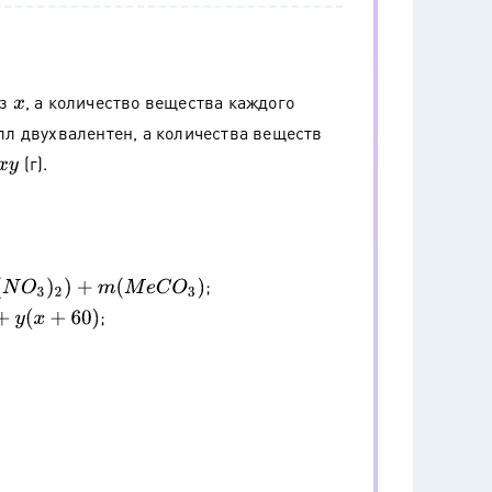
ез
, а количество вещества каждого
x
алл двухвалентен, а количества веществ
(г).
x
y
;
e
C
O
3
)
;
y