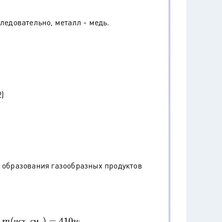
следовательно, металл - медь.
2)
т образования газообразных продуктов
;
y
и
с
х
с
м