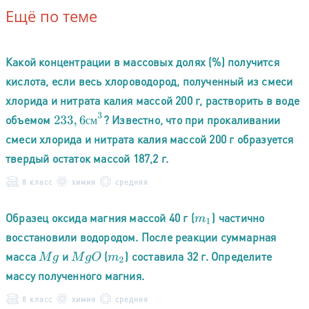
Ещё по теме
Какой концентрации в массовых долях (%) получится
кислота, если весь хлороводород, полученный из смеси
хлорида и нитрата калия массой 200 г, растворить в воде
233
,
6
с
м
3
объемом
? Известно, что при прокаливании
с
м
смеси хлорида и нитрата калия массой 200 г образуется
твердый остаток массой 187,2 г.
8 класс
химия
средняя
Образец оксида магния массой 40 г (
) частично
m
1
восстановили водородом. После реакции суммарная
масса
и
(
) составила 32 г. Определите
M
g
M
g
O
m
2
массу полученного магния.
8 класс
химия
средняя