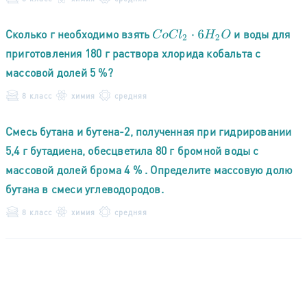
Сколько г необходимо взять
и воды для
C
o
C
l
2
⋅
6
H
2
O
приготовления 180 г раствора хлорида кобальта с
массовой долей 5 %?
8 класс
химия
средняя
Смесь бутана и бутена-2, полученная при гидрировании
5,4 г бутадиена, обесцветила 80 г бромной воды с
массовой долей брома 4 % . Определите массовую долю
бутана в смеси углеводородов.
8 класс
химия
средняя