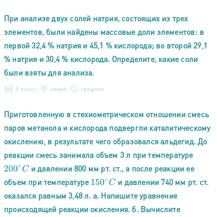
При анализе двух солей натрия, состоящих из трех
элементов, были найдены массовые доли элементов: в
первой 32,4 % натрия и 45,1 % кислорода; во второй 29,1
% натрия и 30,4 % кислорода. Определите, какие соли
были взяты для анализа.
8 класс
химия
средняя
Приготовленную в стехиометрическом отношении смесь
паров метанола и кислорода подвергли каталитическому
окислению, в результате чего образовался альдегид. До
реакции смесь занимала объем 3 л при температуре
и давлении 800 мм рт. ст., а после реакции ее
200
∘
C
объем при температуре
и давлении 740 мм рт. ст.
150
∘
C
оказался равным 3,48 л. а. Напишите уравнение
происходящей реакции окисления. б. Вычислите