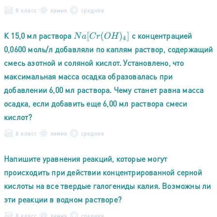
8 класс
химия
средняя
К 15,0 мл раствора
с концентрацией
N
a
[
C
r
(
O
H
)
4
]
0,0600 моль/л добавляли по каплям раствор, содержащий
смесь азотной и соляной кислот. Установлено, что
максимальная масса осадка образовалась при
добавлении 6,00 мл раствора. Чему станет равна масса
осадка, если добавить еще 6,00 мл раствора смеси
кислот?
8 класс
химия
средняя
Напишите уравнения реакций, которые могут
происходить при действии концентрированной серной
кислоты на все твердые галогениды калия. Возможны ли
эти реакции в водном растворе?
8 класс
химия
средняя