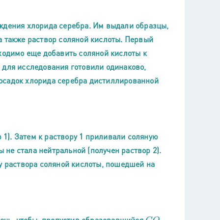
ждения хлорида серебра. Им выдали образцы,
а также раствор соляной кислоты. Первый
бходимо еще добавить соляной кислоты к
 для исследования готовили одинаково,
осадок хлорида серебра дистиллированной
р 1). Затем к раствору 1 приливали соляную
ы не стала нейтральной (получен раствор 2).
су раствора соляной кислоты, пошедшей на
жечь, чтобы, пропустив образовавшийся