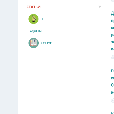
СТАТЬИ
Д
ЕГЭ
п
ю
ГАДЖЕТЫ
р
з
РАЗНОЕ
в
О
к
О
н
К