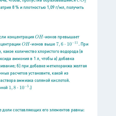
C
O
2
трия 8 % и плотностью 1,09 г/мл, получить
если концентрация
-ионов превышает
O
H
7
,
6
⋅
10
−
11
онцентрации
-ионов выше
. При
O
H
 какое количество хлористого водорода (в
ксида аммония в 1 л, чтобы а) добавка
ивание; б) при добавке метилоранжа желтая
ных расчетов установите, какой из
раствора аммиака соляной кислотой.
1
,
8
⋅
10
−
5
вной
.)
е доли составляющих его элементов равны: