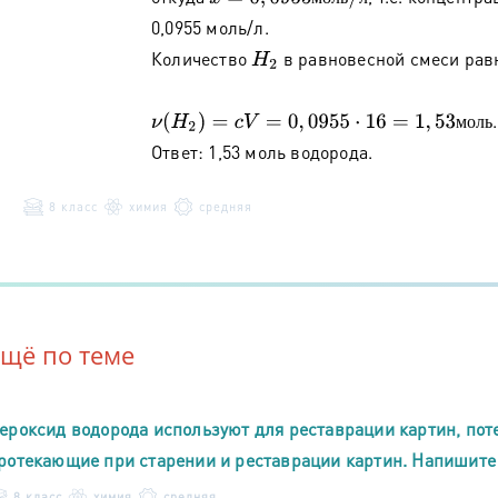
0,0955 моль/л.
Количество
в равновесной смеси рав
H
2
.
ν
(
H
2
)
=
c
V
=
0
,
0955
⋅
16
=
1
,
53
м
о
л
ь
м
о
л
ь
Ответ: 1,53 моль водорода.
8 класс
химия
средняя
Ещё по теме
ероксид водорода используют для реставрации картин, пот
ротекающие при старении и реставрации картин. Напишите
8 класс
химия
средняя