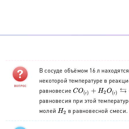
В сосуде объёмом 16 л находятс
некоторой температуре в реакц
ВОПРОС
равновесие
C
O
(
г
)
+
H
2
O
(
г
)
⇆
C
O
2
(
г
)
г
г
равновесия при этой температур
молей
в равновесной смеси.
H
2