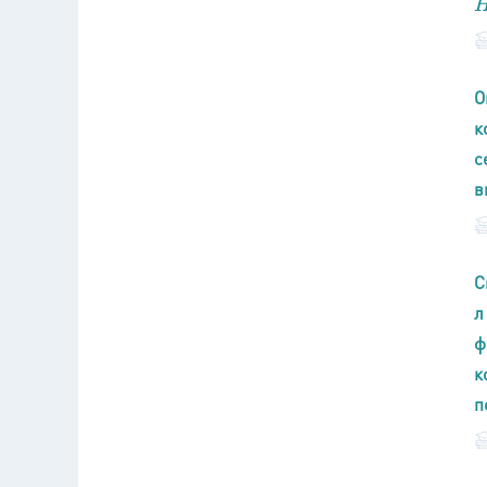
H
О
к
с
в
С
л
ф
к
п