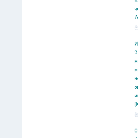
ч
N
И
2
,
м
м
н
о
и
(
О