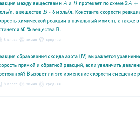
еакция между веществами
и
протекает по схеме
A
B
2
A
+
B
=
оль/л, а вещества
- 6 моль/л. Константа скорости реакци
B
корость химической реакции в начальный момент, а также в
станется 60 % вещества В.
8 класс
химия
средняя
еакция образования оксида азота (IV) выражается уравнен
корость прямой и обратной реакций, если увеличить давлени
остоянной? Вызовет ли это изменение скорости смещение 
8 класс
химия
средняя