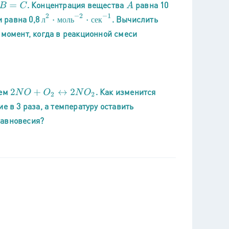
. Концентрация вещества
равна 10
C
A
л
2
⋅
м
о
л
ь
−
2
⋅
с
е
к
−
1
и равна 0,8
. Вычислить
л
м
о
л
ь
с
е
к
 момент, когда в реакционной смеси
ием
. Как изменится
2
N
O
+
O
2
↔
2
N
O
2
е в 3 раза, а температуру оставить
равновесия?