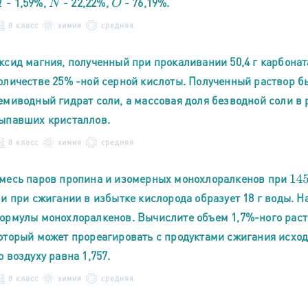
- 1,59%,
- 22,22%,
- 76,19%.
N
O
8 класс
химия
средняя
ксид магния, полученный при прокаливании 50,4 г карбонат
оличестве 25% -ной серной кислоты. Полученный раствор бы
емиводный гидрат соли, а массовая доля безводной соли в 
ыпавших кристаллов.
8 класс
химия
средняя
месь паров пропина и изомерных монохлоралкенов при
145
 и при сжигании в избытке кислорода образует 18 г воды. 
ормулы монохлоралкенов. Вычислите объем 1,7%-ного раство
оторый может прореагировать с продуктами сжигания исходн
о воздуху равна 1,757.
8 класс
химия
средняя