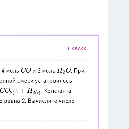
8 КЛАСС
я 4 моль
и 2 моль
, При
C
O
H
2
O
ионной смеси установилось
. Константа
+
H
2
(
г
)
г
г
е равна 2. Вычислите число