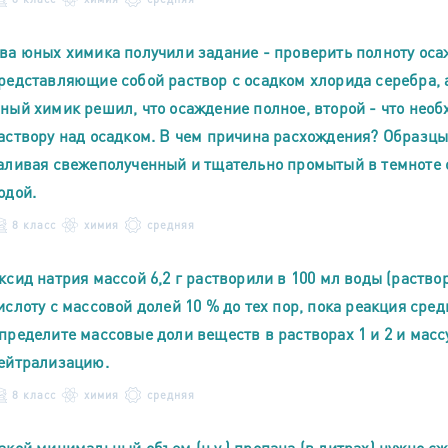
ва юных химика получили задание - проверить полноту оса
редставляющие собой раствор с осадком хлорида серебра, 
ный химик решил, что осаждение полное, второй - что нео
аствору над осадком. В чем причина расхождения? Образцы
аливая свежеполученный и тщательно промытый в темноте 
одой.
8 класс
химия
средняя
ксид натрия массой 6,2 г растворили в 100 мл воды (раство
ислоту с массовой долей 10 % до тех пор, пока реакция сред
пределите массовые доли веществ в растворах 1 и 2 и мас
ейтрализацию.
8 класс
химия
средняя
акой минимальный объем (н.у.) пропана (в литрах) нужно с