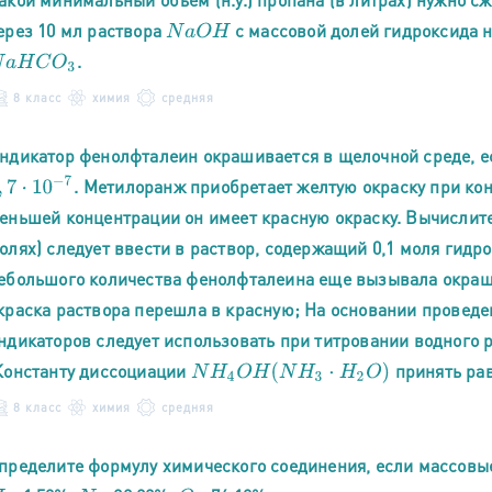
ерез 10 мл раствора
с массовой долей гидроксида на
N
a
O
H
.
a
H
C
O
3
8 класс
химия
средняя
ндикатор фенолфталеин окрашивается в щелочной среде, 
7
⋅
10
−
7
. Метилоранж приобретает желтую окраску при к
еньшей концентрации он имеет красную окраску. Вычислите,
олях) следует ввести в раствор, содержащий 0,1 моля гидро
ебольшого количества фенолфталеина еще вызывала окраш
краска раствора перешла в красную; На основании проведен
ндикаторов следует использовать при титровании водного 
Константу диссоциации
принять ра
N
H
4
O
H
(
N
H
3
⋅
H
2
O
)
8 класс
химия
средняя
пределите формулу химического соединения, если массовы