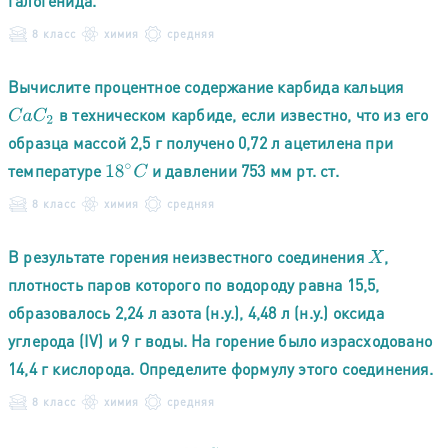
галогенида.
8 класс
химия
средняя
Вычислите процентное содержание карбида кальция
в техническом карбиде, если известно, что из его
C
a
C
2
образца массой 2,5 г получено 0,72 л ацетилена при
температуре
и давлении 753 мм рт. ст.
18
∘
C
8 класс
химия
средняя
В результате горения неизвестного соединения
,
X
плотность паров которого по водороду равна 15,5,
образовалось 2,24 л азота (н.у.), 4,48 л (н.у.) оксида
углерода (IV) и 9 г воды. На горение было израсходовано
14,4 г кислорода. Определите формулу этого соединения.
8 класс
химия
средняя