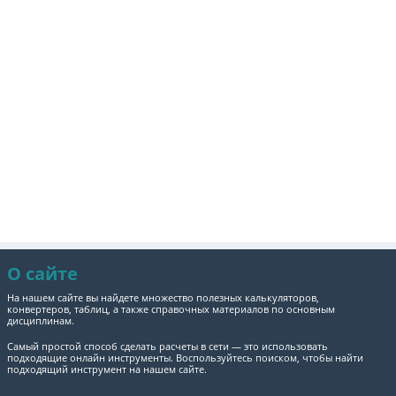
О сайте
На нашем сайте вы найдете множество полезных калькуляторов,
конвертеров, таблиц, а также справочных материалов по основным
дисциплинам.
Самый простой способ сделать расчеты в сети — это использовать
подходящие онлайн инструменты. Воспользуйтесь поиском, чтобы найти
подходящий инструмент на нашем сайте.