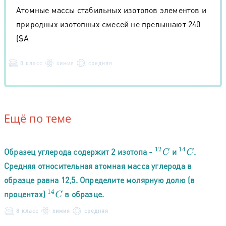
Атомные массы стабильных изотопов элементов и
природных изотопных смесей не превышают 240
($A
8 класс
химия
средняя
Ещё по теме
14
C
Образец углерода содержит 2 изотопа -
и
.
12
C
Средняя относительная атомная масса углерода в
образце равна 12,5. Определите молярную долю (в
14
C
процентах)
в образце.
8 класс
химия
средняя