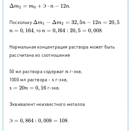
.
Δ
m
2
=
m
0
+
Э
⋅
n
−
12
n
Э
Поскольку
Δ
m
1
−
Δ
m
2
=
32
,
5
n
−
12
n
=
20
,
5
, то
.
n
=
0
,
164
n
=
0
,
l
64
:
20
,
5
=
0
,
008
Нормальная концентрация раствора может быть
рассчитана из соотношения
50 мл раствора содержат
г-экв,
n
1000 мл раствора -
г-экв,
х
х
г-экв.
х
=
20
n
=
0
,
16
х
Эквивалент неизвестного металла
.
Э
=
0
,
864
:
0
,
008
=
108
Э