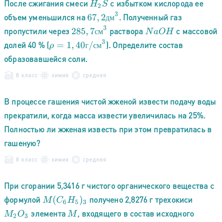
После сжигания смеси
с избытком кислорода ее
H
2
S
67
,
2
д
м
3
объем уменьшился на
. Полученный газ
д
м
285
,
7
с
м
3
пропустили через
раствора
с массовой
N
a
O
H
с
м
ρ
=
1
,
40
г
/
с
м
3
долей 40 % (
). Определите состав
г
с
м
образовавшейся соли.
8 класс
химия
средняя
В процессе гашения чистой жженой извести подачу воды
прекратили, когда масса извести увеличилась на 25%.
Полностью ли жженая известь при этом превратилась в
гашеную?
8 класс
химия
средняя
При сгорании 5,3416 г чистого органического вещества с
формулой
получено 2,8276 г трехокиси
M
(
C
6
H
5
)
3
элемента
, входящего в состав исходного
M
2
O
3
M