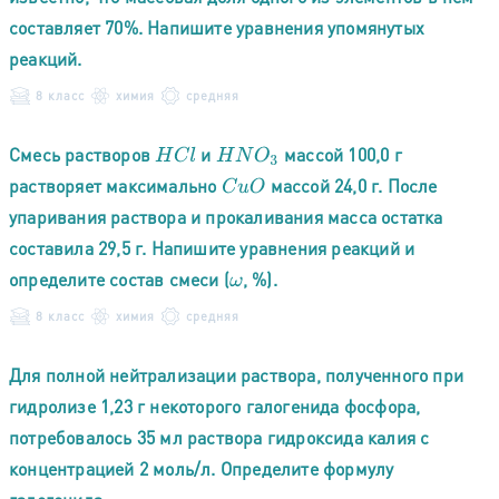
составляет 70%. Напишите уравнения упомянутых
реакций.
8 класс
химия
средняя
Смесь растворов
и
массой 100,0 г
H
C
l
H
N
O
3
растворяет максимально
массой 24,0 г. После
C
u
O
упаривания раствора и прокаливания масса остатка
составила 29,5 г. Напишите уравнения реакций и
определите состав смеси (
, %).
ω
8 класс
химия
средняя
Для полной нейтрализации раствора, полученного при
гидролизе 1,23 г некоторого галогенида фосфора,
потребовалось 35 мл раствора гидроксида калия с
концентрацией 2 моль/л. Определите формулу