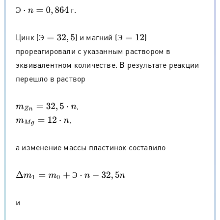
г.
Э
⋅
n
=
0
,
864
Э
Цинк (
) и магний (
)
Э
=
32
,
5
Э
=
12
Э
Э
прореагировали с указанным раствором в
эквивалентном количестве. В результате реакции
перешло в раствор
,
m
Z
n
=
32
,
5
⋅
n
,
m
M
g
=
12
⋅
n
а изменение массы пластинок составило
Δ
m
1
=
m
0
+
Э
⋅
n
−
32
,
5
n
Э
и