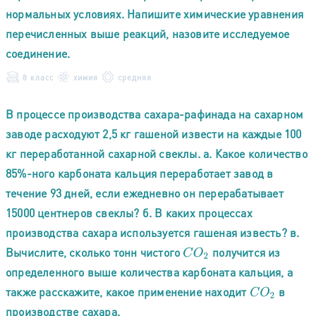
нормальных условиях. Напишите химические уравнения
перечисленных выше реакций, назовите исследуемое
соединение.
8 класс
химия
средняя
В процессе производства сахара-рафинада на сахарном
заводе расходуют 2,5 кг гашеной извести на каждые 100
кг переработанной сахарной свеклы. а. Какое количество
85%-ного карбоната кальция переработает завод в
течение 93 дней, если ежедневно он перерабатывает
15000 центнеров свеклы? б. В каких процессах
производства сахара используется гашеная известь? в.
Вычислите, сколько тонн чистого
получится из
C
O
2
определенного выше количества карбоната кальция, а
также расскажите, какое применение находит
в
C
O
2
производстве сахара.