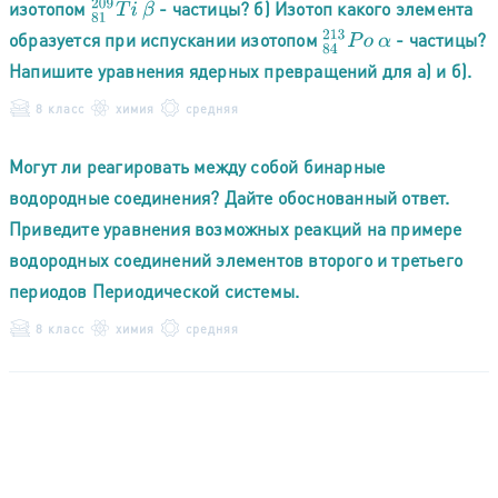
изотопом
- частицы? б) Изотоп какого элемента
81
209
T
i
β
образуется при испускании изотопом
- частицы?
84
213
P
o
α
Напишите уравнения ядерных превращений для а) и б).
8 класс
химия
средняя
Могут ли реагировать между собой бинарные
водородные соединения? Дайте обоснованный ответ.
Приведите уравнения возможных реакций на примере
водородных соединений элементов второго и третьего
периодов Периодической системы.
8 класс
химия
средняя