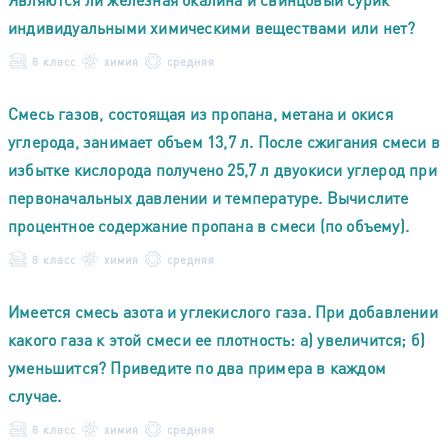
индивидуальными химическими веществами или нет?
8 класс
химия
средняя
Смесь газов, состоящая из пропана, метана и окися
углерода, занимает объем 13,7 л. После сжигания смеси в
избытке кислорода получено 25,7 л двуокиси углерод при
первоначальных давлении и температуре. Вычислите
процентное содержание пропана в смеси (по объему).
8 класс
химия
средняя
Имеется смесь азота и углекислого газа. При добавлении
какого газа к этой смеси ее плотность: а) увеличится; б)
уменьшится? Приведите по два примера в каждом
случае.
8 класс
химия
средняя