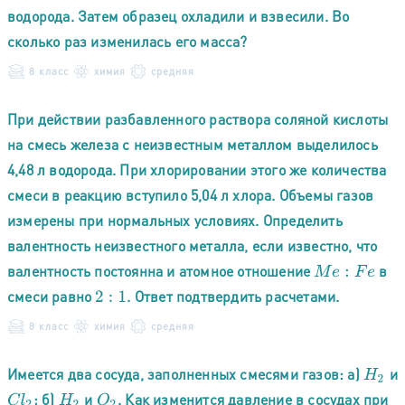
водорода. Затем образец охладили и взвесили. Во
сколько раз изменилась его масса?
8 класс
химия
средняя
При действии разбавленного раствора соляной кислоты
на смесь железа с неизвестным металлом выделилось
4,48 л водорода. При хлорировании этого же количества
смеси в реакцию вступило 5,04 л хлора. Объемы газов
измерены при нормальных условиях. Определить
валентность неизвестного металла, если известно, что
валентность постоянна и атомное отношение
в
M
e
:
F
e
смеси равно
. Ответ подтвердить расчетами.
2
:
1
8 класс
химия
средняя
Имеется два сосуда, заполненных смесями газов: а)
и
H
2
; б)
и
. Как изменится давление в сосудах при
C
l
2
H
2
O
2