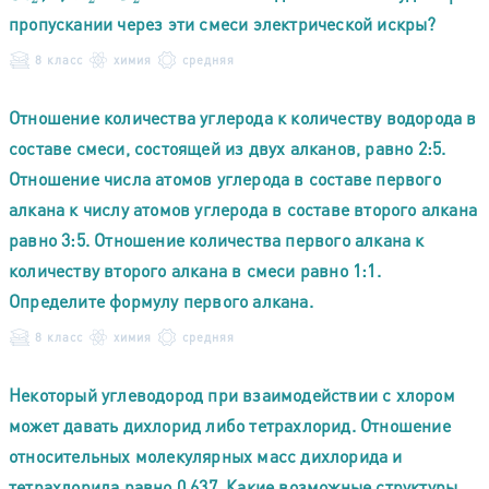
пропускании через эти смеси электрической искры?
8 класс
химия
средняя
Отношение количества углерода к количеству водорода в
составе смеси, состоящей из двух алканов, равно 2:5.
Отношение числа атомов углерода в составе первого
алкана к числу атомов углерода в составе второго алкана
равно 3:5. Отношение количества первого алкана к
количеству второго алкана в смеси равно 1:1.
Определите формулу первого алкана.
8 класс
химия
средняя
Некоторый углеводород при взаимодействии с хлором
может давать дихлорид либо тетрахлорид. Отношение
относительных молекулярных масс дихлорида и
тетрахлорида равно 0,637. Какие возможные структуры