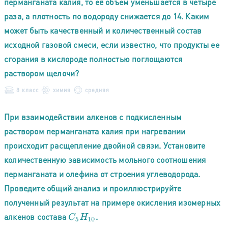
перманганата калия, то её объем уменьшается в четыре
раза, а плотность по водороду снижается до 14. Каким
может быть качественный и количественный состав
исходной газовой смеси, если известно, что продукты ее
сгорания в кислороде полностью поглощаются
раствором щелочи?
8 класс
химия
средняя
При взаимодействии алкенов с подкисленным
раствором перманганата калия при нагревании
происходит расщепление двойной связи. Установите
количественную зависимость мольного соотношения
перманганата и олефина от строения углеводорода.
Проведите общий анализ и проиллюстрируйте
полученный результат на примере окисления изомерных
алкенов состава
.
C
5
H
10