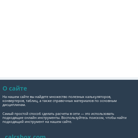
О сайте
На нашем сайте вы найдете множество полезных калькуляторов,
конвертеров, таблиц, а также справочных материалов по основным
дисциплинам.
Самый простой способ сделать расчеты в сети — это использовать
подходящие онлайн инструменты. Воспользуйтесь поиском, чтобы найти
подходящий инструмент на нашем сайте.
calcsbox.com