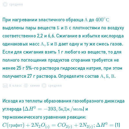
средняя
При нагревании эластичного образца
до
А
400
∘
С
А
С
выделены пары веществ
и
с плотностями по воздуху
Б
В
В
Б
соответственно 2,2 и 6,6. Сжигание в избытке кислорода
одинаковых масс
и
дает одну и ту же смесь газов.
А
,
Б
В
А
Б
В
Если для сжигания взять 1 г любого из веществ, то для
полного поглощения продуктов сгорания требуется не
менее 25 г 5%-го раствора гидроксида натрия, при этом
получается 27 г раствора. Определите состав
,
.
А
,
Б
В
А
Б
В
8 класс
химия
средняя
Исходя из теплоты образования газообразного диоксида
углерода (
) и
Δ
H
0
=
−
393
,
5
к
Д
ж
/
м
о
л
ь
к
Д
ж
м
о
л
ь
термохимического уравнения реакции:
(1)
C
(
г
р
а
ф
и
т
)
+
2
N
2
O
(
г
)
=
C
O
2
(
г
)
+
2
N
2
(
г
)
;
Δ
H
0
=
−
557
,
5
к
Д
ж
г
р
а
ф
и
т
г
г
г