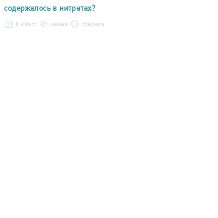
содержалось в нитратах?
8 класс
химия
средняя