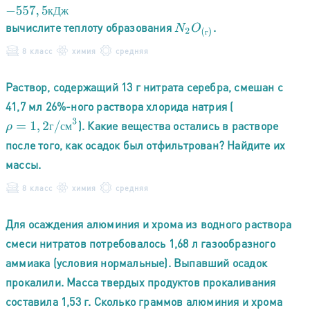
к
Д
ж
вычислите теплоту образования
.
N
2
O
(
г
)
г
8 класс
химия
средняя
Раствор, содержащий 13 г нитрата серебра, смешан с
41,7 мл 26%-ного раствора хлорида натрия (
ρ
=
1
,
2
г
/
с
м
3
). Какие вещества остались в растворе
г
с
м
после того, как осадок был отфильтрован? Найдите их
массы.
8 класс
химия
средняя
Для осаждения алюминия и хрома из водного раствора
смеси нитратов потребовалось 1,68 л газообразного
аммиака (условия нормальные). Выпавший осадок
прокалили. Масса твердых продуктов прокаливания
составила 1,53 г. Сколько граммов алюминия и хрома