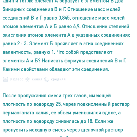
Один и тот же элемент А образует с элементом Б два
бинарных соединения В и Г. Отношение масс молей
соединений В и Г равно 0,845, отношение масс молей
атомов элементов А и Б равно 6,9. Отношение степеней
окисления атомов элемента А в указанных соединениях
равно 2 : 3. Элемент Б проявляет в этих соединениях
валентность, равную 1. Что собой представляют
элементы А и Б? Написать формулы соединений В и Г.
Какими свойствами обладают эти соединения.
8 класс
химия
средняя
После пропускания смеси трех газов, имеющей
плотность по водороду 25, через подкисленный раствор
перманганата калия, ее объем уменьшился вдвое, а
плотность по водороду снизилась до 18. Если же
пропустить исходную смесь через щелочной раствор