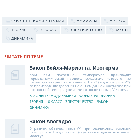
ЗАКОНЫ ТЕРМОДИНАМИКИ
ФОРМУЛЫ
ФИЗИКА
ТЕОРИЯ
10 КЛАСС
ЭЛЕКТРИЧЕСТВО
ЗАКОН
ДИНАМИКА
ЧИТАТЬ ПО ТЕМЕ
Закон Бойля-Мариотта. Изотерма
если при постоянной темпе­ратуре происходит
термодинамический про­цесс, вследствие которого газ
переходит из одного состояния (p1 и V1) в другое (p2 и V2),
то произведение давления на объем данной массы газа при
постоянной температуре яв­ляется постоянным: pV = const.
ЗАКОНЫ ТЕРМОДИНАМИКИ
ФОРМУЛЫ
ФИЗИКА
ТЕОРИЯ
10 КЛАСС
ЭЛЕКТРИЧЕСТВО
ЗАКОН
ДИНАМИКА
Закон Авогадро
В равных объемах газов (V) при одинаковых условиях
(температуре Т и давлении Р) содержится одинаковое число
молекул.