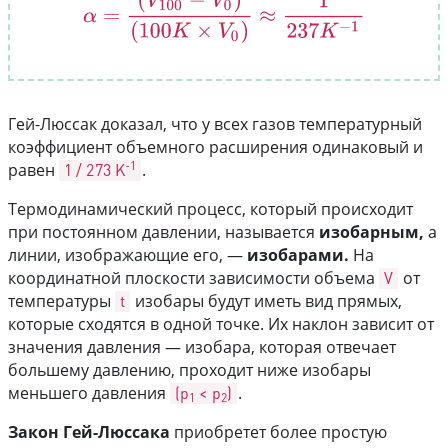
α
=
(
V
100
−
V
0
)
(
100
K
×
V
0
)
≈
1
237
K
−
1
Гей-Люссак доказал, что у всех газов температурный
коэффициент объемного расширения одинаковый и
-1
равен
1 / 273 K
.
Термодинамический процесс, который происходит
при постоянном давлении, называется
изобарным,
а
линии, изображающие его, —
изобарами.
На
координатной плоскости зависимости объема
V
от
температуры
t
изобары будут иметь вид прямых,
которые сходятся в одной точке. Их наклон зависит от
значения давления — изобара, которая отвечает
большему давлению, проходит ниже изобары
меньшего давления
(p
< p
)
.
1
2
Закон Гей-Люссака
приобретет более простую