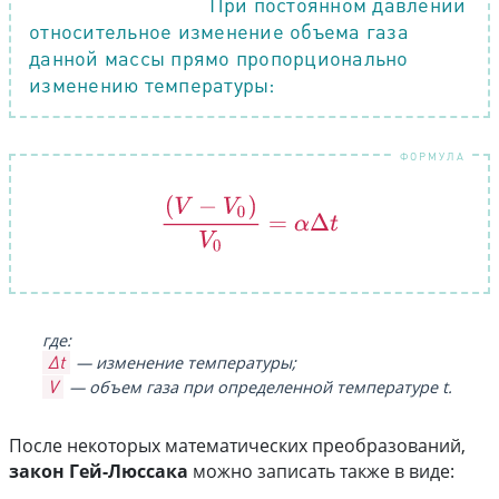
При постоянном давлении
ЗАКОН ГЕЙ-ЛЮССАКА
относительное изменение объема газа
данной массы прямо пропорционально
изменению температуры:
(
V
−
V
0
)
V
0
=
α
Δ
t
где:
Δt
— изменение температуры;
V
— объем газа при определенной температуре t.
После некоторых математических преобразований,
закон Гей-Люссака
можно записать также в виде: