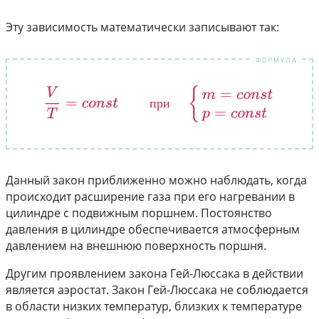
Эту зависимость математически записывают так:
V
T
=
c
o
n
s
t
при
{
m
=
c
o
n
s
t
p
=
c
o
n
s
t
п
р
и
Данный закон приближенно можно наблюдать, когда
происходит расширение газа при его нагревании в
цилиндре с подвижным поршнем. Постоянство
давления в цилиндре обеспечивается атмосферным
давлением на внешнюю поверхность поршня.
Другим проявлением закона Гей-Люссака в действии
является аэростат. Закон Гей-Люссака не соблюдается
в области низких температур, близких к температуре