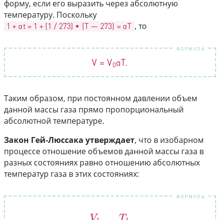
форму, если его выразить через абсолютную
температуру. Поскольку
1 + αt = 1 + (1 / 273) • (T — 273) = αТ
, то
V = V
αT.
0
Таким образом, при постоянном давлении объем
данной массы газа прямо пропорциональный
абсолютной температуре.
Закон Гей-Люссака утверждает
, что в изобарном
процессе отношение объемов данной массы газа в
разных состояниях равно отношению абсолютных
температур газа в этих состояниях:
V
1
V
2
=
T
1
T
2