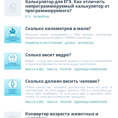
Калькулятор для ЕГЭ. Как отличить
непрограммируемый калькулятор от
программируемого?
ЕГЭ
ЭКЗАМЕНЫ
Сколько километров в миле?
Морскую милю приравняли к 1862 метрам, сухопутная
американская миля равна 1.609344 километра.
РАЗМЕРЫ И РАССТОЯНИЯ
ДЛИНА
ФОРМУЛЫ
Солько весит ведро?
Ведро́ — сосуд для хранения жидких и сыпучих материалов
и транспортировки их на небольшие расстояния.
МАССА И ВЕС
МАССА
ТЕОРИЯ
ЕДИНИЦЫ ИЗМЕРЕНИЯ
Сколько должен весить человек?
Чтобы узнать вес человека, достаточно знать его рост в
сантиметрах, из этой цифры вычесть 100, а к полученному
числу либо прибавить 10, если речь идет о мужчине, либо
отнять 10, если вычисляется вес женщины.
МАССА И ВЕС
МАССА
ТЕОРИЯ
ЕДИНИЦЫ ИЗМЕРЕНИЯ
Конвертер возраста животных и