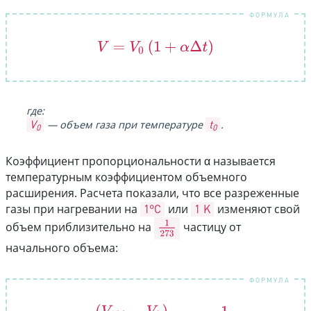
V
=
V
0
(
1
+
α
Δ
t
)
где:
V
t
— объем газа при температуре
.
0
0
Коэффициент пропорциональности α называется
температурным коэффициентом объемного
расширения. Расчета показали, что все разреженные
газы при нагревании на
1°C
или
1 K
изменяют свой
1
273
объем приблизительно на
частицу от
начального объема: