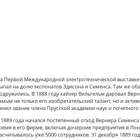
а Первой
Международной электротехнической выставке
ыпал на долю экспонатов Эдисона и Сименса. Там же об
одружились. В 1888 году кайзер Вильгельм даровал Верн
амым не только его изобретательский талант, но и акт
енил звание члена Прусской академии наук и почетного 
 1889 года начался постепенный отход Вернера Сименса о
ремя в его фирме, включая дочерние предприятия в Лонд
асчитывалось уже 5000 сотрудников. 31 декабря 1889 г