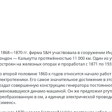
 1868—1870 гг. фирма S&H участвовала в сооружении И
ондон — Калькутта протяжённостью 11 000 км. Один из у
остроен на железных опорах и проработал с 1871 по 1931
о второй половине 1860-х годов относится начало рабо
лектротехники. Его самое значительное достижение в этой
оздал совершенную конструкцию генератора постоянног
меновавшуюся динамо-машиной. Он же предложил ртутн
реобразованную в ом, а единице электрической прово
сименс».