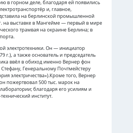
 в горном деле, благодаря ей появились
электротранспортёр и, главное,
редставила на берлинской промышленной
0 г. на выставке в Мангейме — первый в мире
ического трамвая на окраине Берлина; в
порта.
ой электротехники. Он — инициатор
79 г.), а также основатель и председатель
ника ввёл в обиход именно Вернер фон
он Стефану, Генеральному Почтмейстеру
рия электричества»).Кроме того, Вернер
 он пожертвовал 500 тыс. марок на
 лаборатории
; благодаря его усилиям и
технический институт.