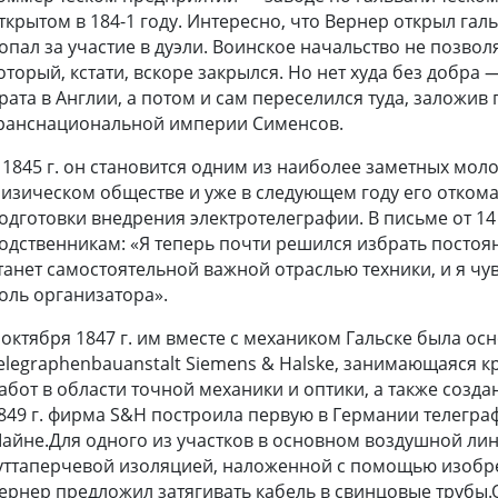
ткрытом в 184-1 году. Интересно, что Вернер открыл гал
опал за участие в дуэли. Воинское начальство не позвол
оторый, кстати, вскоре закрылся. Но нет худа без добр
рата в Англии, а потом и сам переселился туда, заложи
ранснациональной империи Сименсов.
 1845 г. он становится одним из наиболее заметных мо
изическом обществе и уже в следующем году его отком
одготовки внедрения электротелеграфии. В письме от 14
одственникам: «Я теперь почти решился избрать посто
танет самостоятельной важной отраслью техники, и я чу
оль организатора».
 октября 1847 г. им вместе с механиком Гальске была о
elegraphenbauanstalt Siemens & Halske, занимающаяся 
абот в области точной механики и оптики, а также созд
849 г. фирма S&H построила первую в Германии телегр
айне.Для одного из участков в основном воздушной ли
уттаперчевой изоляцией, наложенной с помощью изобре
ернер предложил затягивать кабель в свинцовые трубы