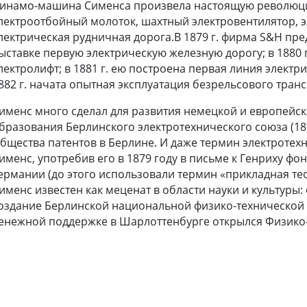
инамо-машина Сименса произвела настоящую революцию
лектроотбойный молоток
, шахтный
электровентилятор
, 
лектрическая рудничная дорога.В 1879 г. фирма S&H п
ыставке первую электрическую
железную дорогу
; в 188
лектролифт; в 1881 г. ею построена первая линия электр
882 г. начата опытная эксплуатация безрельсового транс
именс много сделал для развития немецкой и европейск
бразования
Берлинского электротехнического союза
(18
бщества патентов в Берлине. И даже термин электротех
именс, употребив его в 1879 году в письме к Генриху ф
ермании (до этого использовали термин «прикладная тео
именс известен как меценат в области науки и культуры:
оздание
Берлинской национальной физико-технической
енежной поддержке в Шарлоттенбурге открылся Физико-