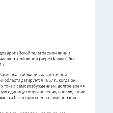
ндоевропейской телеграфной линии
частков этой линии (через Кавказ) был
 г.
т Сименса в области сильноточной
 области датируется 1867 г., когда он
о тока с самовозбуждением, долгое время
ую единицу сопротивления, впоследствии
димости было присвоено наименование