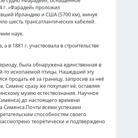
ное судно «Фарадей», оснащённое
4 г. «Фарадей» проложил
завший Ирландию и
США
(5700 км), минуя
жило шесть трансатлантических кабелей.
емии наук.
 а в 1881 г. участвовала в строительстве
периоду, была обнаружена единственная в
й-то ископаемой птицы. Нашедший эту
я продать её за границу, запросив за неё
, Сименс сразу же покупает её, оставляя
линскому музею естествознания. Научное
 Сименса) до настоящего времени
а Сименса.Почти всеми успехами
ретательским способностям своего
е рассмотрено теоретически и подтверждено