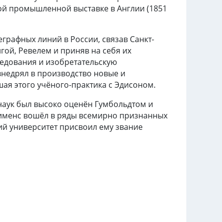
ой промышленной выставке в Англии (1851
еграфных линий в России, связав Санкт-
гой, Ревелем и приняв на себя их
ледования и изобретательскую
внедрял в производство новые и
ая этого учёного-практика с Эдисоном.
наук
был высоко оценён Гумбольдтом и
 Сименс вошёл в ряды всемирно признанных
кий университет присвоил ему звание