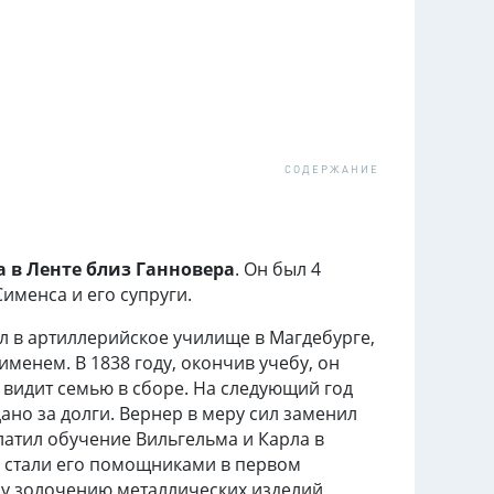
да в Ленте близ Ганновера
. Он был 4
именса и его супруги.
л в артиллерийское училище в Магдебурге,
менем. В 1838 году, окончив учебу, он
з видит семью в сборе. На следующий год
ано за долги. Вернер в меру сил заменил
латил обучение Вильгельма и Карла в
ья стали его помощниками в первом
у золочению металлических изделий,