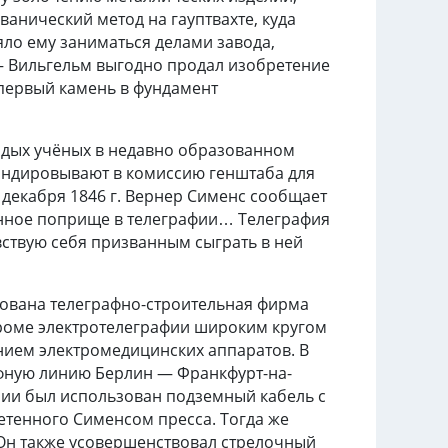
ьванический метод на гауптвахте, куда
яло ему заниматься делами завода,
а — Вильгельм выгодно продал изобретение
в первый камень в фундамент
лодых учёных в недавно образованном
андировывают в комиссию генштаба для
 декабря 1846 г. Вернер Сименс сообщает
янное поприще в телеграфии… Телеграфия
вствую себя призванным сыграть в ней
снована телеграфно-строительная фирма
кроме электротелеграфии широким кругом
анием электромедицинских аппаратов. В
афную линию Берлин — Франкфурт-на-
нии был использован подземный кабель с
тенного Сименсом пресса. Тогда же
.Он также усовершенствовал стрелочный