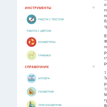
о
ИНСТРУМЕНТЫ
п
к
РАБОТА С ТЕКСТОМ
б
т
РАБОТА С ЦВЕТОМ
В
Ф
КОНВЕРТЕРЫ
п
р
ГРАФИКИ
с
р
СПРАВОЧНИК
1
T
АЛГЕБРА
р
1
ГЕОМЕТРИЯ
М
г
В
ТРИГОНОМЕТРИЯ