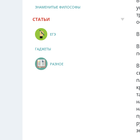
В
у
ЗНАМЕНИТЫЕ ФИЛОСОФЫ
т
СТАТЬИ
о
В
ЕГЭ
В
ГАДЖЕТЫ
п
РАЗНОЕ
В
с
п
к
т
н
н
п
р
э