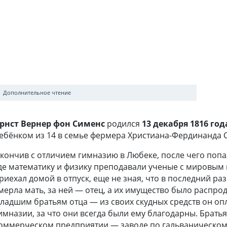
Дополнительное чтение
рнст Вернер фон Сименс
родился
13 декабря 1816 го
ебёнком из 14 в семье фермера Христиана-Фердинанда С
кончив с отличием гимназию в Любеке, после чего попа
де математику и физику преподавали ученые с мировым и
риехал домой в отпуск, еще не зная, что в последний ра
мерла мать, за ней — отец, а их имущество было распрод
ладшим братьям отца — из своих скудных средств он оп
имназии, за что они всегда были ему благодарны. Брат
оммерческом предприятии — заводе по гальваническом