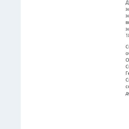
Д
э
э
в
э
1
С
о
О
С
Г
С
с
д