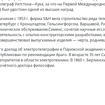
елеграф Уитстона—Кука, за что на Первой Международн
.) был удостоен одной из высших наград.
ачиная с 1853 г. фирма S&H вела строительство ряда тел
етербург с Кронштадтом, Гельсингфорсом, Варшавой, Ри
ехническое обслуживание.Сименс, сочетая научные исс
еятельность с опытно-конструкторскими разработками, 
овершенствовал выпускаемые изделия — черта, роднивш
го доклад об электротелеграфии в
Парижской академии 
публикован по рекомендации
Араго
. В возрасте 35 лет
вторитетов в области электротехники. В 1860 г. Берлинс
очётного доктора философии.