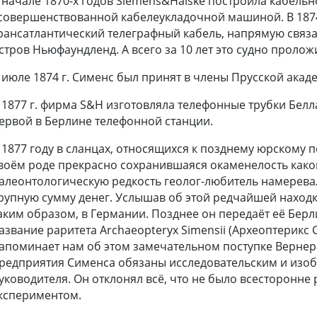
 начале 1870-х годов Siemens&Halske построила кабель
совершенствованной кабелеукладочной машиной. В 187
рансатлантический телеграфный кабель, напрямую свя
стров Ньюфаундленд. А всего за 10 лет это судно проло
 июле 1874 г. Сименс был принят в члены Прусской акад
 1877 г. фирма S&H изготовляла телефонные трубки Белла,
ервой в Берлине телефонной станции.
 1877 году в сланцах, относящихся к позднему юрскому 
воём роде прекрасно сохранившаяся окаменелость како
алеонтологическую редкость геолог-любитель намеревалс
рупную сумму денег. Услышав об этой редчайшей находке
аким образом, в Германии. Позднее он передаёт её Бер
азвание раритета Archaeopteryx Simensii (Археоптерикс
апоминает нам об этом замечательном поступке Вернер
редприятия Сименса обязаны исследовательским и изоб
уководителя. Он отклонял всё, что не было всесторонн
кспериментом.