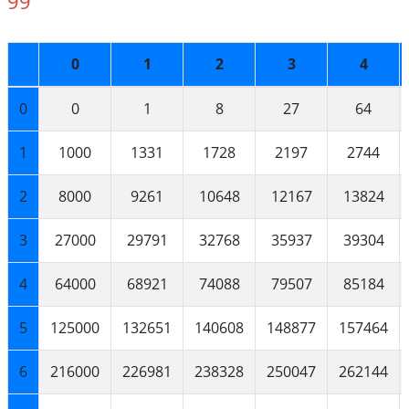
99
0
1
2
3
4
0
0
1
8
27
64
1
1000
1331
1728
2197
2744
2
8000
9261
10648
12167
13824
3
27000
29791
32768
35937
39304
4
64000
68921
74088
79507
85184
5
125000
132651
140608
148877
157464
6
216000
226981
238328
250047
262144