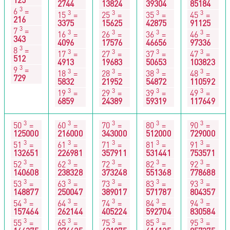
2744
13824
39304
85184
3
6
=
3
3
3
3
15
=
25
=
35
=
45
=
216
3375
15625
42875
91125
3
7
=
3
3
3
3
16
=
26
=
36
=
46
=
343
4096
17576
46656
97336
3
8
=
3
3
3
3
17
=
27
=
37
=
47
=
512
4913
19683
50653
103823
3
9
=
3
3
3
3
18
=
28
=
38
=
48
=
729
5832
21952
54872
110592
3
3
3
3
19
=
29
=
39
=
49
=
6859
24389
59319
117649
3
3
3
3
3
50
=
60
=
70
=
80
=
90
=
125000
216000
343000
512000
729000
3
3
3
3
3
51
=
61
=
71
=
81
=
91
=
132651
226981
357911
531441
753571
3
3
3
3
3
52
=
62
=
72
=
82
=
92
=
140608
238328
373248
551368
778688
3
3
3
3
3
53
=
63
=
73
=
83
=
93
=
148877
250047
389017
571787
804357
3
3
3
3
3
54
=
64
=
74
=
84
=
94
=
157464
262144
405224
592704
830584
3
3
3
3
3
55
=
65
=
75
=
85
=
95
=