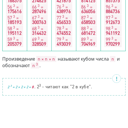
166375
274625
421875
614125
857375
3
3
3
3
3
56
=
66
=
76
=
86
=
96
=
175616
287496
438976
636056
884736
3
3
3
3
3
57
=
67
=
77
=
87
=
97
=
185193
300763
456533
658503
912673
3
3
3
3
3
58
=
68
=
78
=
88
=
98
=
195112
314432
474552
681472
941192
3
3
3
3
3
59
=
69
=
79
=
89
=
99
=
205379
328509
493039
704969
970299
Произведение
n × n × n
называют кубом числа
n
и
3
обозначают
n
.
3
. 2
- читают как "2 в кубе".
3
2
= 2 × 2 × 2 =
8