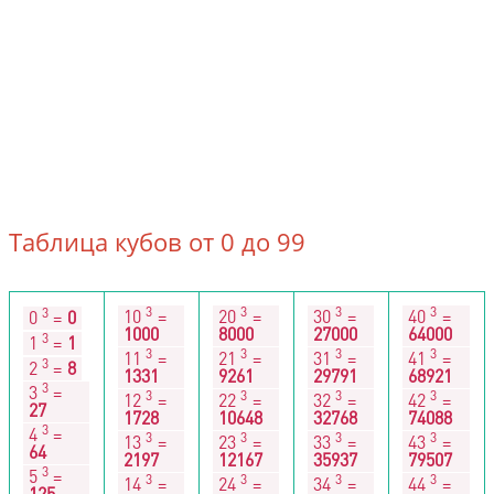
Таблица кубов от 0 до 99
3
3
3
3
3
10
=
20
=
30
=
40
=
0
=
0
1000
8000
27000
64000
3
1
=
1
3
3
3
3
11
=
21
=
31
=
41
=
3
2
=
8
1331
9261
29791
68921
3
3
=
3
3
3
3
12
=
22
=
32
=
42
=
27
1728
10648
32768
74088
3
4
=
3
3
3
3
13
=
23
=
33
=
43
=
64
2197
12167
35937
79507
3
5
=
3
3
3
3
14
=
24
=
34
=
44
=
125