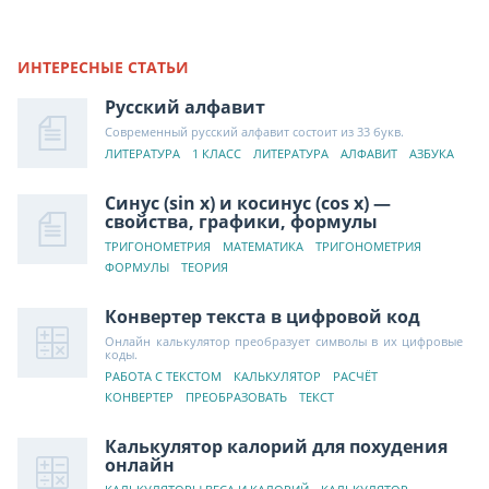
ИНТЕРЕСНЫЕ СТАТЬИ
Русский алфавит
Современный русский алфавит состоит из 33 букв.
ЛИТЕРАТУРА
1 КЛАСС
ЛИТЕРАТУРА
АЛФАВИТ
АЗБУКА
Синус (sin x) и косинус (cos x) —
свойства, графики, формулы
ТРИГОНОМЕТРИЯ
МАТЕМАТИКА
ТРИГОНОМЕТРИЯ
ФОРМУЛЫ
ТЕОРИЯ
Конвертер текста в цифровой код
Онлайн калькулятор преобразует символы в их цифровые
коды.
РАБОТА С ТЕКСТОМ
КАЛЬКУЛЯТОР
РАСЧЁТ
КОНВЕРТЕР
ПРЕОБРАЗОВАТЬ
ТЕКСТ
Калькулятор калорий для похудения
онлайн