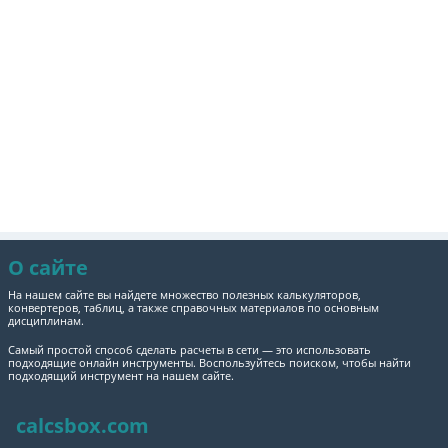
О сайте
На нашем сайте вы найдете множество полезных калькуляторов,
конвертеров, таблиц, а также справочных материалов по основным
дисциплинам.
Самый простой способ сделать расчеты в сети — это использовать
подходящие онлайн инструменты. Воспользуйтесь поиском, чтобы найти
подходящий инструмент на нашем сайте.
calcsbox.com