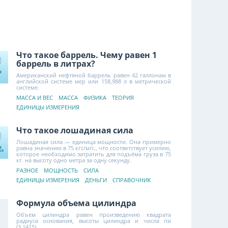
Что такое баррель. Чему равен 1
баррель в литрах?
Американский нефтяной баррель равен 42 галлонам в
английской системе мер или 158,988 л в метрической
системе.
МАССА И ВЕС
МАССА
ФИЗИКА
ТЕОРИЯ
ЕДИНИЦЫ ИЗМЕРЕНИЯ
Что такое лошадиная сила
Лошадиная сила — единица мощности. Она примерно
равна значению в 75 кгс/м/с., что соответствует усилию,
которое необходимо затратить для подъёма груза в 75
кг. на высоту одно метра за одну секунду.
РАЗНОЕ
МОЩНОСТЬ
СИЛА
ЕДИНИЦЫ ИЗМЕРЕНИЯ
ДЕНЬГИ
СПРАВОЧНИК
Формула объема цилиндра
Объем цилиндра равен произведению квадрата
радиуса основания, высоты цилиндра и числа пи
(3.1415)