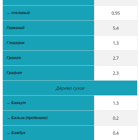
0,95
→ пчелиный
5,4
Германий
1,3
Глицерин
2,7
Гранит
2,3
Графит
Дерево сухое
1,3
→ Бакаут
0,2
→ Бальза (пробковое)
0,4
→ Бамбук