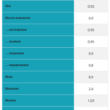
0,92
Лед
0,9
Масло животное
0,95
→ касторовое
0,95
→ льняное
0,9
→ оливковое
0,8
→ парафиновое
8,9
Медь
2,4
Микалекс
1,03
Молоко