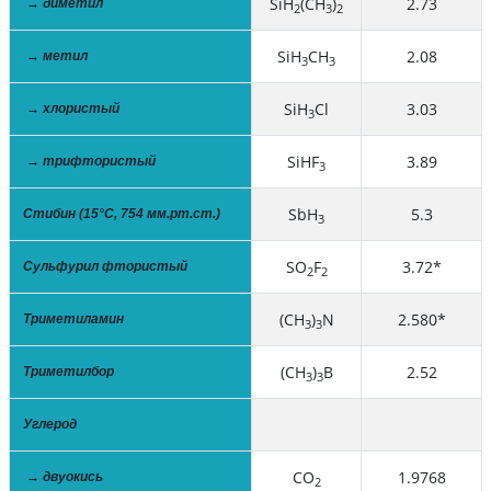
SiH
(CH
)
2.73
→ диметил
2
3
2
SiH
CH
2.08
→ метил
3
3
SiH
Cl
3.03
→ хлористый
3
SiHF
3.89
→ трифтористый
3
SbH
5.3
Стибин (15°С, 754 мм.рт.ст.)
3
SO
F
3.72*
Cульфурил фтористый
2
2
(CH
)
N
2.580*
Триметиламин
3
3
(CH
)
B
2.52
Триметилбор
3
3
Углерод
CO
1.9768
→ двуокись
2