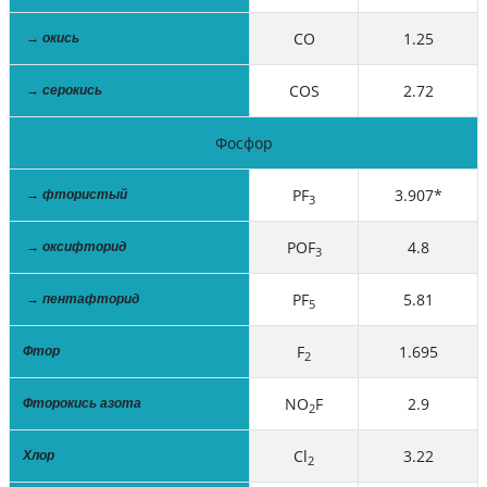
CO
1.25
→ окись
COS
2.72
→ серокись
Фосфор
PF
3.907*
→ фтористый
3
POF
4.8
→ оксифторид
3
PF
5.81
→ пентафторид
5
F
1.695
Фтор
2
NO
F
2.9
Фторокись азота
2
Cl
3.22
Хлор
2