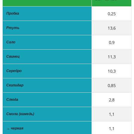
0,25
Пробка
13,6
Ртуть
0,9
Сало
11,3
Свинец
10,3
Серебро
0,85
Скипидар
2,8
Слюда
1,1
Смола (камедь)
1,1
→ черная