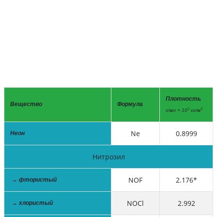
Плотность
Вещество
Формула
3
3
г/мл = 10
кг/м
Ne
0.8999
Неон
Нитрозил
NOF
2.176*
→ фтористый
NOCl
2.992
→ хлористый