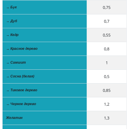
0,75
→ Бук
0,7
→ Дуб
0,55
→ Кедр
0,8
→ Красное дерево
1
→ Самшит
0,5
→ Сосна (белая)
0,85
→ Тиковое дерево
1,2
→ Черное дерево
1,3
Желатин