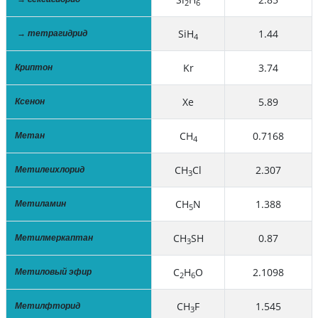
2
6
SiH
1.44
→ тетрагидрид
4
Kr
3.74
Криптон
Xe
5.89
Ксенон
CH
0.7168
Метан
4
CH
Cl
2.307
Метилеихлорид
3
CH
N
1.388
Метиламин
5
CH
SH
0.87
Метилмеркаптан
3
C
H
O
2.1098
Метиловый эфир
2
6
CH
F
1.545
Метилфторид
3