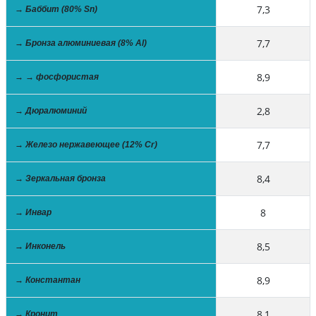
7,3
→ Баббит (80% Sn)
7,7
→ Бронза алюминиевая (8% Al)
8,9
→ → фосфористая
2,8
→ Дюралюминий
7,7
→ Железо нержавеющее (12% Cr)
8,4
→ Зеркальная бронза
8
→ Инвар
8,5
→ Инконель
8,9
→ Константан
8,1
→ Кронит