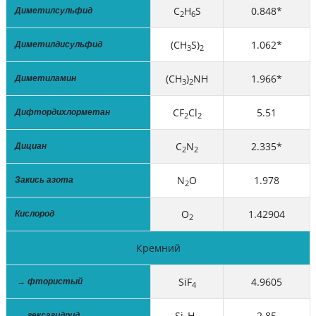
C
H
S
0.848*
Диметилсульфид
2
6
(CH
S)
1.062*
Диметилдисульфид
3
2
(CH
)
NH
1.966*
Диметиламин
3
2
CF
Cl
5.51
Дифтордихлорметан
2
2
C
N
2.335*
Дициан
2
2
N
O
1.978
Закись азота
2
O
1.42904
Кислород
2
Кремний
SiF
4.9605
→ фтористый
4
Si
H
2.85
→ гексагидрид