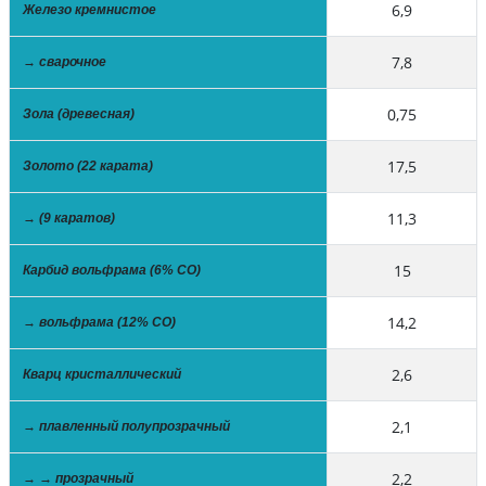
6,9
Железо кремнистое
7,8
→ сварочное
0,75
Зола (древесная)
17,5
Золото (22 карата)
11,3
→ (9 каратов)
15
Карбид вольфрама (6% СО)
14,2
→ вольфрама (12% СО)
2,6
Кварц кристаллический
2,1
→ плавленный полупрозрачный
2,2
→ → прозрачный