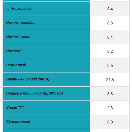
8,4
→ Нейзильбер
8,8
Никель–серебро
8,4
Никель–хром
8,2
Никоник
8,6
Пермаллой
21,5
Платина–иридий (90/10)
8,3
Приной мягкий (70% Sn, 30% Pb)
2,8
Сплав "Y"
8,9
Супермаллой