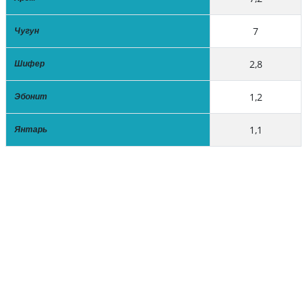
7
Чугун
2,8
Шифер
1,2
Эбонит
1,1
Янтарь