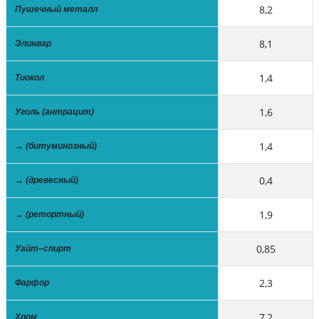
8,2
Пушечный металл
8,1
Элинвар
1,4
Тиокол
1,6
Уголь (антрацит)
1,4
→ (битуминозный)
0,4
→ (древесный)
1,9
→ (ретортный)
0,85
Уайт–спирт
2,3
Фарфор
7,2
Хром