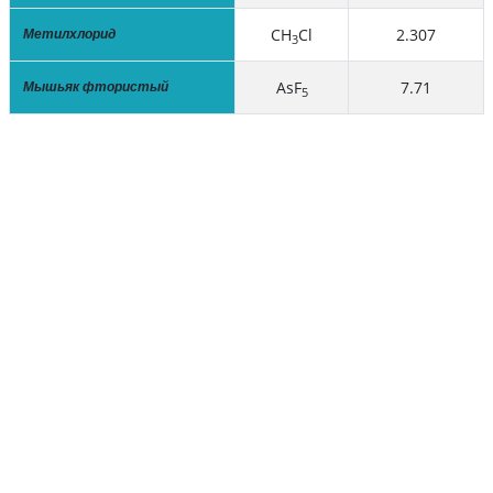
CH
Cl
2.307
Метилхлорид
3
AsF
7.71
Мышьяк фтористый
5