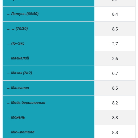
8,4
→ Латунь (60/40)
8,5
→ → (70/30)
2,7
→ Ло–Экс
2,6
→ Магналий
6,7
→ Мазак (№2)
8,5
→ Манганин
8,2
→ Медь бериллиевая
8,8
→ Монель
8,8
→ Мю–металл