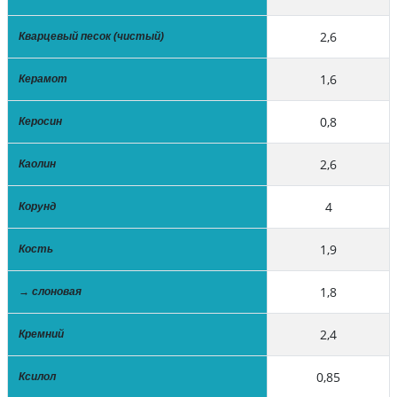
2,6
Кварцевый песок (чистый)
1,6
Керамот
0,8
Керосин
2,6
Каолин
4
Корунд
1,9
Кость
1,8
→ слоновая
2,4
Кремний
0,85
Ксилол