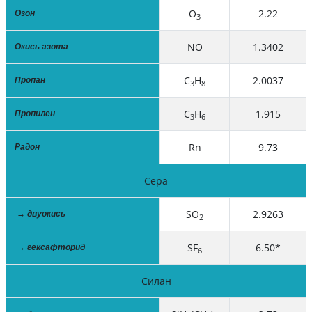
O
2.22
Озон
3
NO
1.3402
Окись азота
C
H
2.0037
Пропан
3
8
C
H
1.915
Пропилен
3
6
Rn
9.73
Радон
Сера
SO
2.9263
→ двуокись
2
SF
6.50*
→ гексафторид
6
Силан