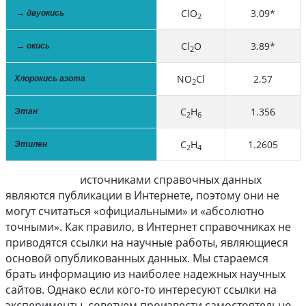
ClO
3.09*
→ двуокись
2
Cl
O
3.89*
→ окись
2
NO
Cl
2.57
Хлорокись азота
2
C
H
1.356
Этан
2
6
C
H
1.2605
Этилен
2
4
источниками справочных данных
ПРИМЕЧАНИЕ
являются публикации в Интернете, поэтому они не
могут считаться «официальными» и «абсолютно
точными». Как правило, в Интернет справочниках не
приводятся ссылки на научные работы, являющиеся
основой опубликованных данных. Мы стараемся
брать информацию из наиболее надежных научных
сайтов. Однако если кого-то интересуют ссылки на
эксперименты, советуем произвести самостоятельно