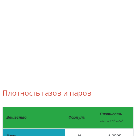
Плотность газов и паров
Плотность
Вещество
Формула
3
3
г/мл = 10
кг/м
N
1.2505
Азот