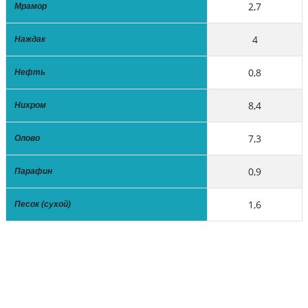
2,7
Мрамор
4
Наждак
0,8
Нефть
8,4
Нихром
7,3
Олово
0,9
Парафин
1,6
Песок (сухой)