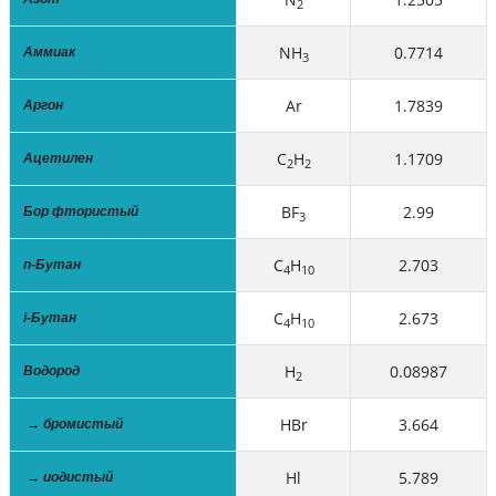
2
NH
0.7714
Аммиак
3
Ar
1.7839
Аргон
C
H
1.1709
Ацетилен
2
2
BF
2.99
Бор фтористый
3
C
H
2.703
n-Бутан
4
10
C
H
2.673
i-Бутан
4
10
H
0.08987
Водород
2
HBr
3.664
→ бромистый
Hl
5.789
→ иодистый