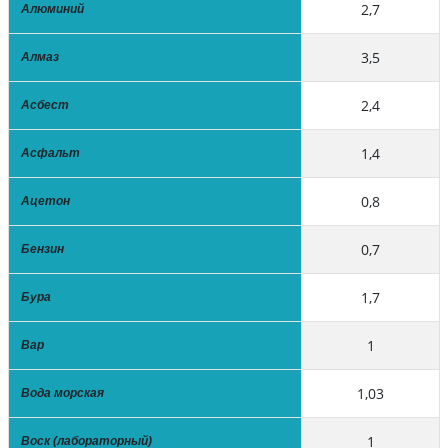
2,7
Алюминий
3,5
Алмаз
2,4
Асбест
1,4
Асфальт
0,8
Ацетон
0,7
Бензин
1,7
Бура
1
Вар
1,03
Вода морская
1
Воск (лабораторный)