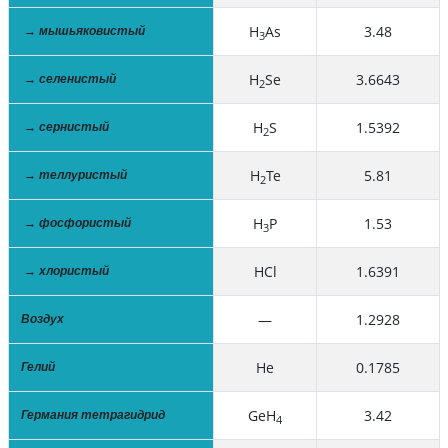
H
As
3.48
→ мышьяковистый
3
H
Se
3.6643
→ селенистый
2
H
S
1.5392
→ сернистый
2
H
Te
5.81
→ теллуристый
2
H
P
1.53
→ фосфористый
3
HCl
1.6391
→ хлористый
—
1.2928
Воздух
He
0.1785
Гелий
GeH
3.42
Германия тетрагидрид
4