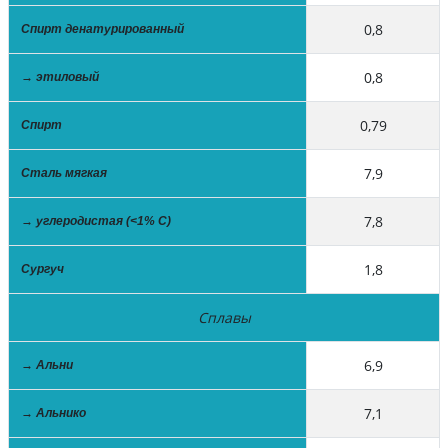
0,8
Спирт денатурированный
0,8
→ этиловый
0,79
Спирт
7,9
Сталь мягкая
7,8
→ углеродистая (<1% C)
1,8
Сургуч
Сплавы
6,9
→ Альни
7,1
→ Альнико