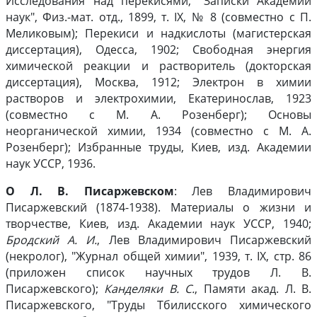
Исследования над перекисями, "Записки Академии
наук", Физ.-мат. отд., 1899, т. IX, № 8 (совместно с П.
Меликовым); Перекиси и надкислоты (магистерская
диссертация), Одесса, 1902; Свободная энергия
химической реакции и растворитель (докторская
диссертация), Москва, 1912; Электрон в химии
растворов и электрохимии, Екатеринослав, 1923
(совместно с М. А. Розенберг); Основы
неорганической химии, 1934 (совместно с М. А.
Розенберг); Избранные труды, Киев, изд. Академии
наук УССР, 1936.
О Л. В. Писаржевском
: Лев Владимирович
Писаржевский (1874-1938). Материалы о жизни и
творчестве, Киев, изд. Академии наук УССР, 1940;
Бродский А. И.
, Лев Владимирович Писаржевский
(некролог), "Журнал общей химии", 1939, т. IX, стр. 86
(приложен список научных трудов Л. В.
Писаржевского);
Канделяки В. С.
, Памяти акад. Л. В.
Писаржевского, "Труды Тбилисского химического