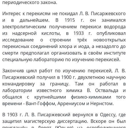
периодического закона.
Интерес к перекисям не покидал Л. В. Писаржевского
и в дальнейшем. В 1915 г. он занимался
электролитическим получением перекиси водорода
из надсерной кислоты, в 1933 г. опубликовал
исследование о строении трёх новооткрытых
перекисных соединений хлора и иода, а незадолго до
смерти предполагал организовать в своём институте
специальную лабораторию по изучению перекисей.
Закончив цикл работ по изучению перекисей, Л. В.
Писаржевский получил в 1900 г. двухлетнюю научную
командировку за границу. Там он работал в
лаборатории известного химика В. Оствальда и
общался с крупнейшими физико-химиками того
времени - Вант-Гоффом, Аррениусом и Нернстом.
В 1903 г. Л. В. Писаржевский вернулся в Одессу, где
защитил магистерскую диссертацию. Вскоре он был
приглашён в Дерпт (Юрьев) на освободившуюся