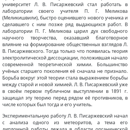
университет Л. В. Писаржевский стал работать в
лаборатории своего учителя П. Г. Меликова
(Меликишвили), быстро оценившего нового ученика и
сделавшего с ним позже ряд выдающихся работ. В
лаборатории П. Г. Меликова царил дух свободного
научного творчества, оказавший благотворное
влияние на формирование общественных взглядов Л.
В. Писаржевского. Тогда только что появилась теория
электролитической диссоциации, положившая начало
современной теоретической химии. Большинство
учёных старшего поколения её сначала не признало.
Борьба вокруг этой теории стала выражением борьбы
между старой и новой химией. Л. В. Писаржевский уже
в своём первом публичном выступлении в 1891 г.
защищал эту теорию перед рядом её противников, в
числе которых был тогда и его учитель.
Экспериментальную работу Л. В. Писаржевский начал
с анализа одного из метеоритов, а тема его
дипломной работы лежала в области органической