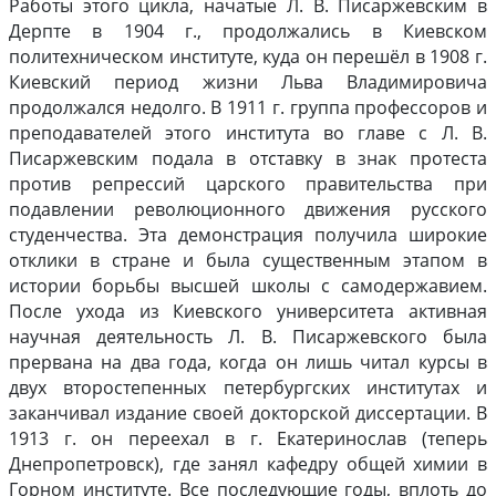
Работы этого цикла, начатые Л. В. Писаржевским в
Дерпте в 1904 г., продолжались в Киевском
политехническом институте, куда он перешёл в 1908 г.
Киевский период жизни Льва Владимировича
продолжался недолго. В 1911 г. группа профессоров и
преподавателей этого института во главе с Л. В.
Писаржевским подала в отставку в знак протеста
против репрессий царского правительства при
подавлении революционного движения русского
студенчества. Эта демонстрация получила широкие
отклики в стране и была существенным этапом в
истории борьбы высшей школы с самодержавием.
После ухода из Киевского университета активная
научная деятельность Л. В. Писаржевского была
прервана на два года, когда он лишь читал курсы в
двух второстепенных петербургских институтах и
заканчивал издание своей докторской диссертации. В
1913 г. он переехал в г. Екатеринослав (теперь
Днепропетровск), где занял кафедру общей химии в
Горном институте. Все последующие годы, вплоть до