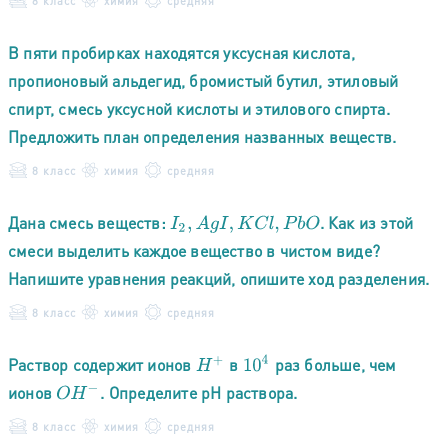
8 класс
химия
средняя
В пяти пробирках находятся уксусная кислота,
пропионовый альдегид, бромистый бутил, этиловый
спирт, смесь уксусной кислоты и этилового спирта.
Предложить план определения названных веществ.
8 класс
химия
средняя
Дана смесь веществ:
. Как из этой
I
2
,
A
g
I
,
K
C
l
,
P
b
O
смеси выделить каждое вещество в чистом виде?
Напишите уравнения реакций, опишите ход разделения.
8 класс
химия
средняя
10
4
Раствор содержит ионов
в
раз больше, чем
H
+
ионов
. Определите рН раствора.
O
H
−
8 класс
химия
средняя