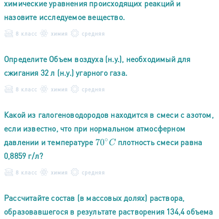
химические уравнения происходящих реакций и
назовите исследуемое вещество.
8 класс
химия
средняя
Определите Объем воздуха (н.у.), необходимый для
сжигания 32 л (н.у.) угарного газа.
8 класс
химия
средняя
Какой из галогеноводородов находится в смеси с азотом,
если известно, что при нормальном атмосферном
давлении и температуре
плотность смеси равна
70
∘
C
0,8859 г/л?
8 класс
химия
средняя
Рассчитайте состав (в массовых долях) раствора,
образовавшегося в результате растворения 134,4 объема