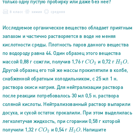
только одну пустую пробирку или даже без нее?
8 класс
химия
средняя
Исследуемое органическое вещество обладает приятным
запахом и частично растворяется в воде не меняя
кислотности среды. Плотность паров данного вещества
по водороду равна 44. Один образец этого вещества
массой 0,88 г сожгли, получив 1,76 г
и 0,72 г
.
C
O
2
H
2
O
Другой образец его той же массы прокипятили в колбе,
снабженной обратным холодильником, с 25 мл 1 н.
рacтвора окиси натрия. Для нейтрализации раствора
после реакции потребовалось 30 мл 0,5 н. раствора
соляной кислоты. Нейтрализованный раствор выпарили
досуха, и сухой остаток прокалили. При этом выделилась
легколетучая жидкость, при сгорании 0,58 г которой
получили 1,32 г
и 0,54 г
. Напишите
C
O
2
H
2
O