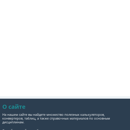
О сайте
На нашем сайте вы найдете множество полезных калькуляторов,
конвертеров, таблиц, а также справочных материалов по основным
дисциплинам.