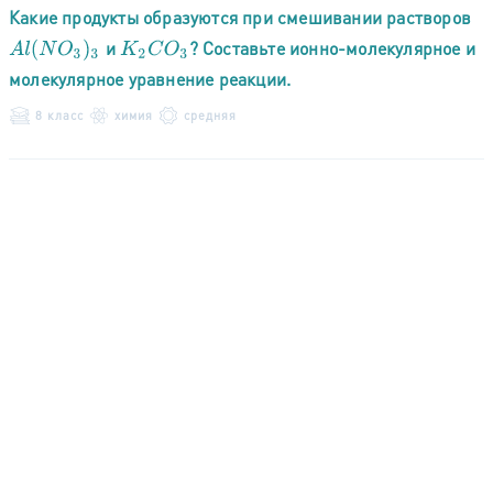
Какие продукты образуются при смешивании растворов
и
? Составьте ионно-молекулярное и
A
l
(
N
O
3
)
3
K
2
C
O
3
молекулярное уравнение реакции.
8 класс
химия
средняя