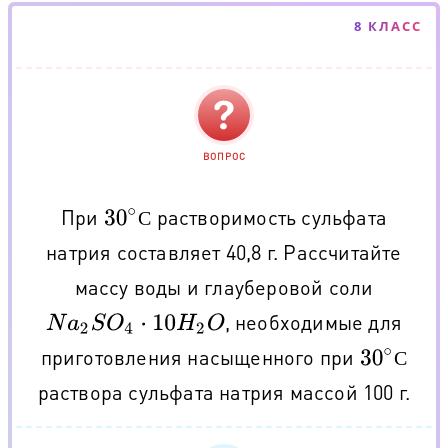
8 КЛАСС
ВОПРОС
При
растворимость сульфата
30
∘
С
С
натрия составляет 40,8 г. Рассчитайте
массу воды и глауберовой соли
, необходимые для
N
a
2
S
O
4
⋅
10
H
2
O
приготовления насыщенного при
30
∘
С
С
раствора сульфата натрия массой 100 г.