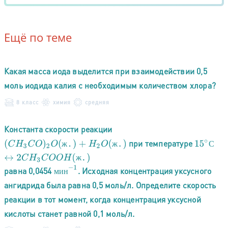
Ещё по теме
Какая масса иода выделится при взаимодействии 0,5
моль иодида калия с необходимым количеством хлора?
8 класс
химия
средняя
Константа скорости реакции
при температуре
(
C
H
3
C
O
)
2
O
(
ж
.
)
+
H
2
O
(
ж
.
)
↔
2
C
H
3
C
O
O
H
(
ж
.
)
15
∘
С
С
ж
ж
ж
м
и
н
−
1
равна 0,0454
. Исходная концентрация уксусного
м
и
н
ангидрида была равна 0,5 моль/л. Определите скорость
реакции в тот момент, когда концентрация уксусной
кислоты станет равной 0,1 моль/л.