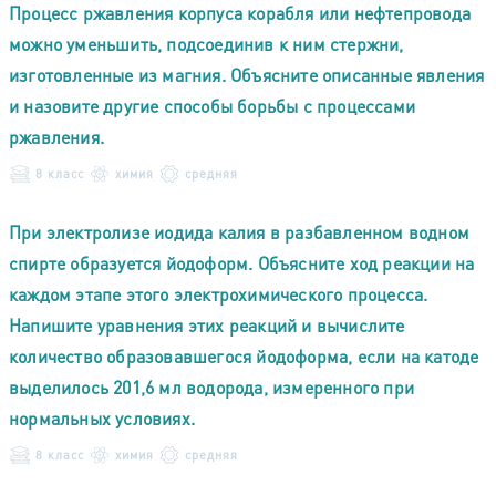
Процесс ржавления корпуса корабля или нефтепровода
можно уменьшить, подсоединив к ним стержни,
изготовленные из магния. Объясните описанные явления
и назовите другие способы борьбы с процессами
ржавления.
8 класс
химия
средняя
При электролизе иодида калия в разбавленном водном
спирте образуется йодоформ. Объясните ход реакции на
каждом этапе этого электрохимического процесса.
Напишите уравнения этих реакций и вычислите
количество образовавшегося йодоформа, если на катоде
выделилось 201,6 мл водорода, измеренного при
нормальных условиях.
8 класс
химия
средняя