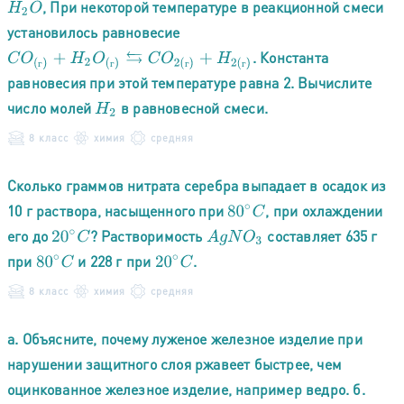
, При некоторой температуре в реакционной смеси
H
2
O
установилось равновесие
. Константа
C
O
(
г
)
+
H
2
O
(
г
)
⇆
C
O
2
(
г
)
+
H
2
(
г
)
г
г
г
г
равновесия при этой температуре равна 2. Вычислите
число молей
в равновесной смеси.
H
2
8 класс
химия
средняя
Сколько граммов нитрата серебра выпадает в осадок из
10 г раствора, насыщенного при
, при охлаждении
80
∘
C
его до
? Растворимость
составляет 635 г
20
∘
C
A
g
N
O
3
при
и 228 г при
.
80
∘
C
20
∘
C
8 класс
химия
средняя
а. Объясните, почему луженое железное изделие при
нарушении защитного слоя ржавеет быстрее, чем
оцинкованное железное изделие, например ведро. б.