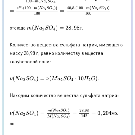
отсюда
.
m
(
N
a
2
S
O
4
)
=
28
,
98
г
г
Количество вещества сульфата натрия, имеющего
массу 28,98 г, равно количеству вещества
глауберовой соли:
.
ν
(
N
a
2
S
O
4
)
=
ν
(
M
a
2
S
O
4
⋅
10
H
2
O
)
Находим количество вещества сульфата натрия:
ν
(
N
a
2
S
O
4
)
=
m
(
N
a
2
S
O
4
)
M
(
N
a
2
S
O
4
)
=
28
,
98
142
=
0
,
204
м
о
л
ь
.
м
о
л
ь