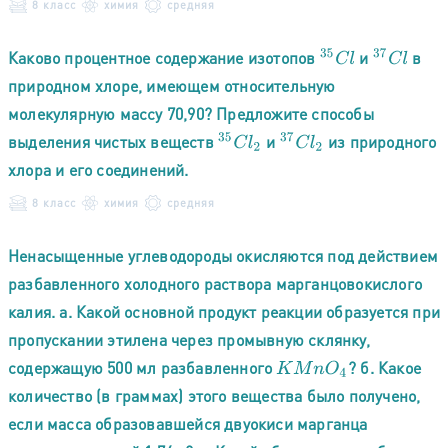
8 класс
химия
средняя
37
C
l
Каково процентное содержание изотопов
и
в
35
C
l
природном хлоре, имеющем относительную
молекулярную массу 70,90? Предложите способы
37
C
l
2
выделения чистых веществ
и
из природного
35
C
l
2
хлора и его соединений.
8 класс
химия
средняя
Ненасыщенные углеводороды окисляются под действием
разбавленного холодного раствора марганцовокислого
калия. а. Какой основной продукт реакции образуется при
пропускании этилена через промывную склянку,
содержащую 500 мл разбавленного
? б. Какое
K
M
n
O
4
количество (в граммах) этого вещества было получено,
если масса образовавшейся двуокиси марганца