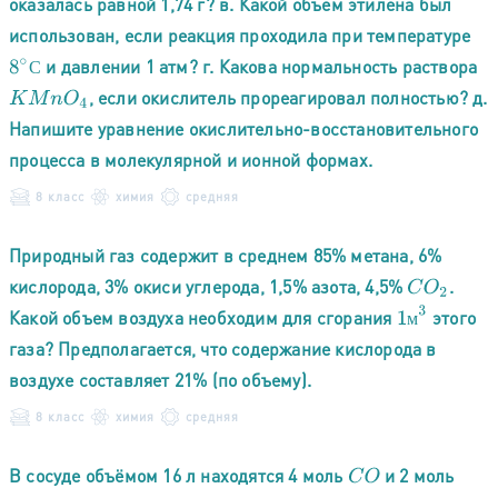
оказалась равной 1,74 г? в. Какой объем этилена был
использован, если реакция проходила при температуре
и давлении 1 атм? г. Какова нормальность раствора
8
∘
С
С
, если окислитель прореагировал полностью? д.
K
M
n
O
4
Напишите уравнение окислительно-восстановительного
процесса в молекулярной и ионной формах.
8 класс
химия
средняя
Природный газ содержит в среднем 85% метана, 6%
кислорода, 3% окиси углерода, 1,5% азота, 4,5%
.
C
O
2
1
м
3
Какой объем воздуха необходим для сгорания
этого
м
газа? Предполагается, что содержание кислорода в
воздухе составляет 21% (по объему).
8 класс
химия
средняя
В сосуде объёмом 16 л находятся 4 моль
и 2 моль
C
O