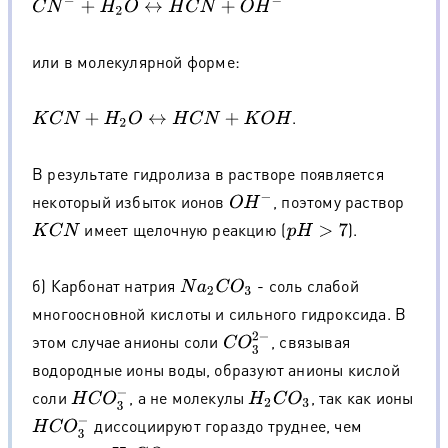
C
N
−
+
H
2
O
↔
H
C
N
+
O
H
−
или в молекулярной форме:
.
K
C
N
+
H
2
O
↔
H
C
N
+
K
O
H
В результате гидролиза в растворе появляется
некоторый избыток ионов
, поэтому раствор
O
H
−
имеет щелочную реакцию (
).
K
C
N
p
H
>
7
б) Карбонат натрия
- соль слабой
N
a
2
C
O
3
многоосновной кислоты и сильного гидроксида. В
C
O
3
2
−
этом случае анионы соли
, связывая
водородные ионы воды, образуют анионы кислой
соли
, а не молекулы
, так как ионы
H
C
O
3
−
H
2
C
O
3
диссоциируют гораздо труднее, чем
H
C
O
3
−