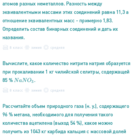
атомов разных неметаллов. Разность между
эквивалентными массами этих соединений равна 11,3 а
отношение эквивалентных масс - примерно 1,83.
Определить состав бинарных соединений и дать их
названия.
8 класс
химия
средняя
Вычислите, какое количество нитрита натрия образуется
при прокаливании 1 кг чилийской селитры, содержащей
85 %
.
N
a
N
O
3
8 класс
химия
средняя
Рассчитайте объем природного газа (н. у.), содержащего
96 % метана, необходимого для получения такого
количества ацетилена (выход 54 %), какое можно
получить из 1043 кг карбида кальция с массовой долей