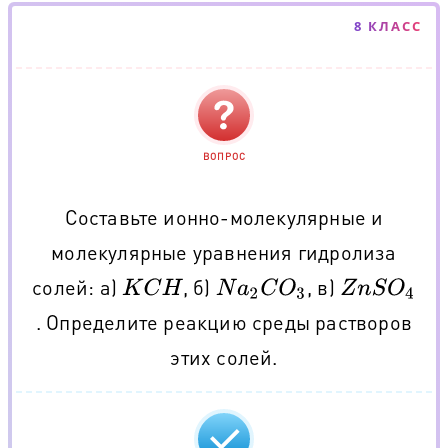
8 КЛАСС
ВОПРОС
Составьте ионно-молекулярные и
молекулярные уравнения гидролиза
солей: а)
, б)
, в)
K
C
H
N
a
2
C
O
3
Z
n
S
O
4
. Определите реакцию среды растворов
этих солей.