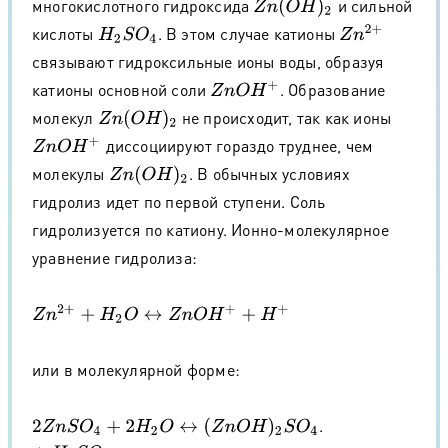
многокислотного гидроксида
и сильной
Z
n
(
O
H
)
2
кислоты
. В этом случае катионы
Z
n
2
+
H
2
S
O
4
связывают гидроксильные ионы воды, образуя
катионы основной соли
. Образование
Z
n
O
H
+
молекул
не происходит, так как ионы
Z
n
(
O
H
)
2
диссоциируют гораздо труднее, чем
Z
n
O
H
+
молекулы
. В обычных условиях
Z
n
(
O
H
)
2
гидролиз идет по первой ступени. Соль
гидролизуется по катиону. Ионно-молекулярное
уравнение гидролиза:
Z
n
2
+
+
H
2
O
↔
Z
n
O
H
+
+
H
+
или в молекулярной форме:
.
2
Z
n
S
O
4
+
2
H
2
O
↔
(
Z
n
O
H
)
2
S
O
4
+
H
2
S
O
4