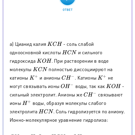
ОТВЕТ
а) Цианид калия
- соль слабой
K
C
H
одноосновной кислоты
и сильного
H
C
N
гидроксида
. При растворении в воде
K
O
H
молекулы
полностью диссоциируют на
K
C
N
катионы
и анионы
. Катионы
не
K
+
C
H
−
K
+
могут связывать ионы
воды, так как
-
O
H
−
K
O
H
сильный электролит. Анионы же
связывают
C
H
−
ионы
воды, образуя молекулы слабого
H
+
электролита
. Соль гидролизуется по аниону.
H
C
N
Ионно-молекулярное уравнение гидролиза: