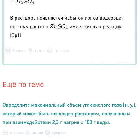
В растворе появляется избыток ионов водорода,
поэтому раствор
имеет кислую реакцию
Z
n
S
O
4
($pH
8 класс
химия
средняя
Ещё по теме
Определите максимальный объем углекислого газа (н. у.),
который может быть поглощен раствором, полученным
при взаимодействии 2,3 г натрия с 100 г воды.
8 класс
химия
средняя