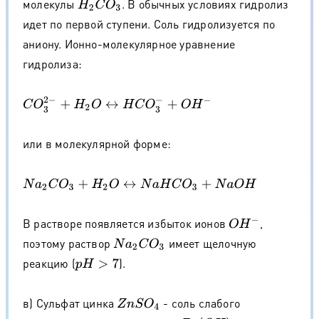
молекулы
. В обычных условиях гидролиз
H
2
C
O
3
идет по первой ступени. Соль гидролизуется по
аниону. Ионно-молекулярное уравнение
гидролиза:
C
O
3
2
−
+
H
2
O
↔
H
C
O
3
−
+
O
H
−
или в молекулярной форме:
N
a
2
C
O
3
+
H
2
O
↔
N
a
H
C
O
3
+
N
a
O
H
В растворе появляется избыток ионов
,
O
H
−
поэтому раствор
имеет щелочную
N
a
2
C
O
3
реакцию (
).
p
H
>
7
в) Сульфат цинка
- соль слабого
Z
n
S
O
4