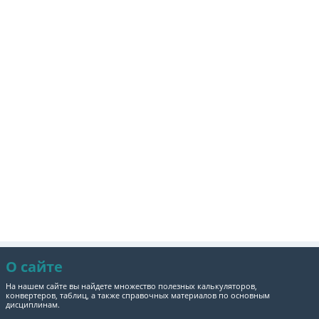
О сайте
На нашем сайте вы найдете множество полезных калькуляторов,
конвертеров, таблиц, а также справочных материалов по основным
дисциплинам.