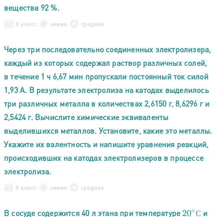
вещества 92 %.
8 класс
химия
средняя
Через три последовательно соединенных электролизера,
каждый из которых содержал раствор различных солей,
в течение 1 ч 6,67 мин пропускали постоянный ток силой
1,93 А. В результате электролиза на катодах выделилось
три различных металла в количествах 2,6150 г, 8,6296 г и
2,5424 г. Вычислите химические эквиваленты
выделившихся металлов. Установите, какие это металлы.
Укажите их валентность и напишите уравнения реакций,
происходивших на катодах электролизеров в процессе
электролиза.
8 класс
химия
средняя
В сосуде содержится 40 л этана при температуре
и
20
∘
С
С