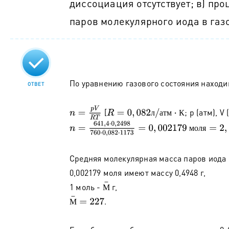
диссоциация отсутствует; в) про
паров молекулярного иода в газ
По уравнению газового состояния находи
ОТВЕТ
n
=
p
V
R
T
[
; р (атм), V (
R
=
0
,
082
л
/
а
т
м
⋅
К
л
а
т
м
К
n
=
641
,
4
⋅
0
,
2498
760
⋅
0
,
082
⋅
1173
=
0
,
002179
м
о
л
я
м
о
л
я
Средняя молекулярная масса паров иода
0,002179 моля имеют массу 0,4948 г,
М
¯
1 моль -
г,
М
М
¯
=
227
.
М