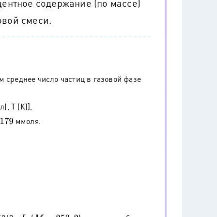
центное содержание (по массе)
овой смеси.
м среднее число частиц в газовой фазе
л), Т (К)],
=
2
,
179
ммоля.