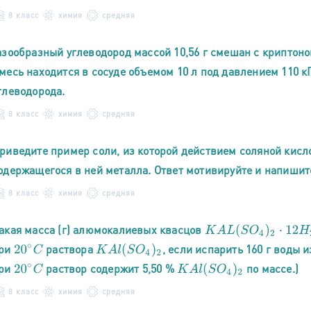
8 класс
химия
средняя
азообразный углеводород массой 10,56 г смешан с криптоно
месь находится в сосуде объемом 10 л под давлением 110 
глеводорода.
8 класс
химия
средняя
риведите пример соли, из которой действием соляной кисл
одержащегося в ней металла. Ответ мотивируйте и напиши
8 класс
химия
средняя
акая масса (г) алюмокалиевых квасцов
K
A
L
(
S
O
4
)
2
⋅
12
H
2
O
ри
раствора
, если испарить 160 г воды 
20
∘
C
K
A
l
(
S
O
4
)
2
ри
раствор содержит 5,50 %
по массе.)
20
∘
C
K
A
l
(
S
O
4
)
2
8 класс
химия
средняя