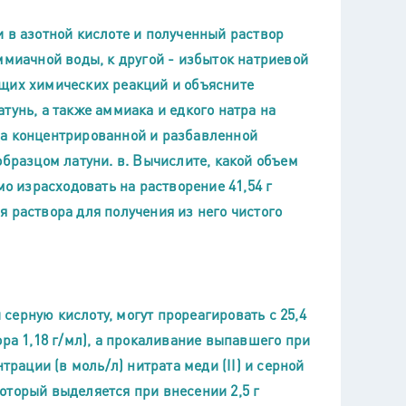
 в азотной кислоте и полученный раствор
ммиачной воды, к другой - избыток натриевой
ющих химических реакций и объясните
тунь, а также аммиака и едкого натра на
да концентрированной и разбавленной
образцом латуни. в. Вычислите, какой объем
мо израсходовать на растворение 41,54 г
 раствора для получения из него чистого
и серную кислоту, могут прореагировать с 25,4
ора 1,18 г/мл), а прокаливание выпавшего при
трации (в моль/л) нитрата меди (II) и серной
 который выделяется при внесении 2,5 г