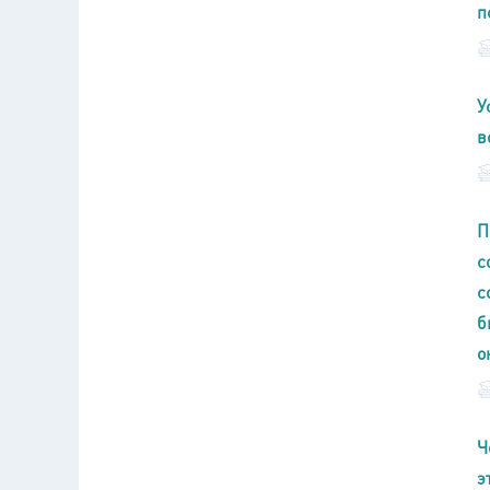
п
У
в
П
с
с
б
о
Ч
э