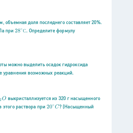
м, объемная доля последнего составляет 20%.
кПа при
. Определите формулу
28
∘
С
С
оты можно выделить осадок гидроксида
те уравнения возможных реакций.
выкристаллизуется из 320 г насыщенного
из этого раствора при
? (Насыщенный
20
∘
C