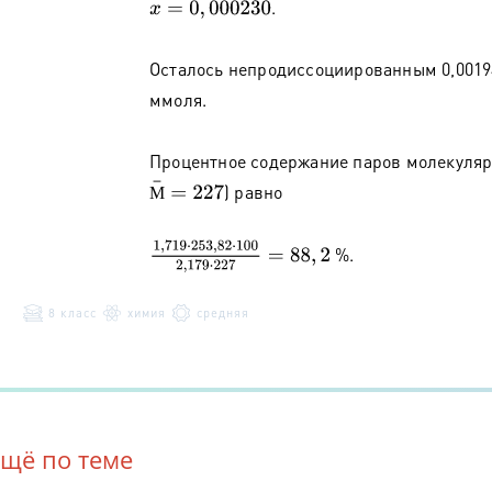
.
x
=
0
,
000230
Осталось непродиссоциированным 0,001949
ммоля.
Процентное содержание паров молекулярн
М
¯
=
227
) равно
М
1
,
719
⋅
253
,
82
⋅
100
2
,
179
⋅
227
=
88
,
2
%.
8 класс
химия
средняя
Ещё по теме