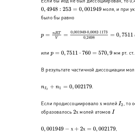
Если бы иод не был диссоциирован, то 0,
моля, и при у
0
,
4948
:
253
=
0
,
001949
было бы равно
p
=
n
R
T
V
=
0
,
001949
⋅
0
,
0082
⋅
1173
0
,
2498
=
0
,
7511
или
мм рт. ст.
p
=
0
,
7511
⋅
760
=
570
,
9
В результате частичной диссоциации мол
.
n
I
2
+
n
1
=
0
,
002179
Если продиссоциировало
молей
, то 
х
I
2
х
образовалось
молей атомов
2
х
I
х
,
0
,
001949
−
х
+
2
х
=
0
,
002179
х
х