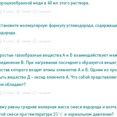
орошкообразной меди в 40 мл этого раствора.
8 класс
химия
средняя
становите молекулярную формулу углеводорода, содержащего
одорода.
8 класс
химия
средняя
ростые газообразные вещества А и Б взаимодействуют межд
оединение В. При нагревании последнего образуется вещест
остав которого входят атомы элементов А и Б. Одним из пр
ыть вещество Д - оксид элемента А. Что собой представляют
ни обладают?
8 класс
химия
средняя
ему равны средняя молярная масса смеси водорода и азота
той смеси при температуре
и нормальном давлении?
25
∘
С
С