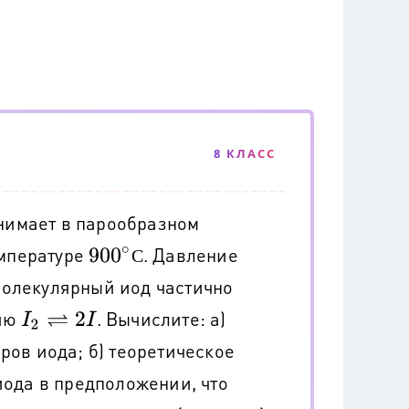
8 КЛАСС
анимает в парообразном
емпературе
. Давление
900
∘
С
С
 Молекулярный иод частично
нию
. Вычислите: а)
I
2
⇌
2
I
ов иода; б) теоретическое
иода в предположении, что