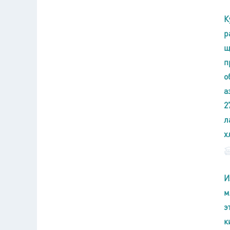
К
р
щ
п
о
а
2
л
х
И
м
э
к