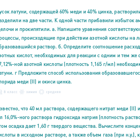
усок латуни, содержащей 60% меди и 40% цинка, растворили
азделили на две части. К одной части прибавили избыток а
елочи и прокипятили. а. Напишите уравнения соответству
роцессы, происходящие при действии азотной кислоты на ла
бразовавшийся раствор. б. Определите соотношение расхо
зотных кислот, необходимых для реакции с одним и тем же 
7,12%-ной азотной кислоты (плотность 1,165 г/мл) необходи
атуни. г Предложите способ использования образовавшегося
лорида меди (II) и окиси цинка.
8 класс
химия
средняя
звестно, что 40 мл раствора, содержащего нитрат меди (II) 
л 16,0%-ного раствора гидроксида натрия (плотность раств
том осадка дает 1,60 г твердого вещества. Вычислите концен
ислоты в исходном растворе, а также объем газа (при н.у.),