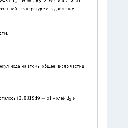
4948 г
(
) составляли бы
I
2
M
=
253
,
2
казанной температуре его давление
атм,
екул иода на атомы общее число частиц
осталось (
) молей
и
0
,
001949
−
x
I
2