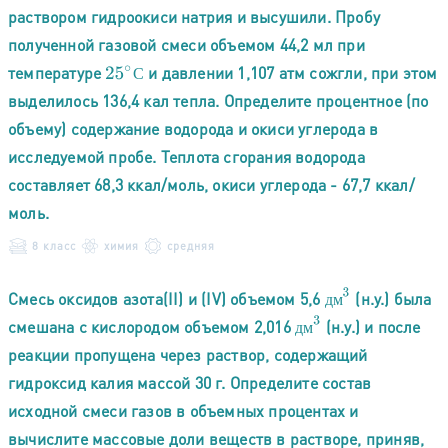
раствором гидроокиси натрия и высушили. Пробу
полученной газовой смеси объемом 44,2 мл при
температуре
и давлении 1,107 атм сожгли, при этом
25
∘
С
С
выделилось 136,4 кал тепла. Определите процентное (по
объему) содержание водорода и окиси углерода в
исследуемой пробе. Теплота сгорания водорода
составляет 68,3 ккал/моль, окиси углерода - 67,7 ккал/
моль.
8 класс
химия
средняя
д
м
3
Смесь оксидов азота(II) и (IV) объемом 5,6
(н.у.) была
д
м
д
м
3
смешана с кислородом объемом 2,016
(н.у.) и после
д
м
реакции пропущена через раствор, содержащий
гидроксид калия массой 30 г. Определите состав
исходной смеси газов в объемных процентах и
вычислите массовые доли веществ в растворе, приняв,