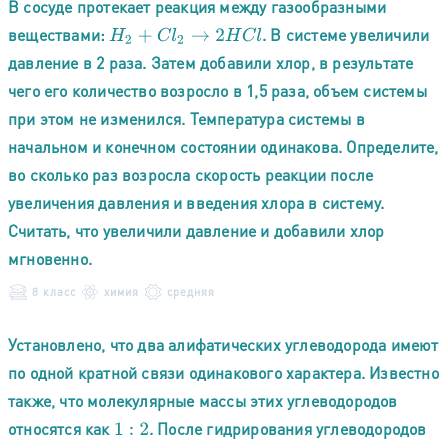
В сосуде протекает реакция между газообразными
веществами:
. В системе увеличили
H
2
+
C
l
2
→
2
H
C
l
давление в 2 раза. Затем добавили хлор, в результате
чего его количество возросло в 1,5 раза, объем системы
при этом не изменился. Температура системы в
начальном и конечном состоянии одинакова. Определите,
во сколько раз возросла скорость реакции после
увеличения давления и введения хлора в систему.
Считать, что увеличили давление и добавили хлор
мгновенно.
8 класс
химия
средняя
Установлено, что два алифатических углеводорода имеют
по одной кратной связи одинакового характера. Известно
также, что молекулярные массы этих углеводородов
относятся как
. После гидрирования углеводородов
1
:
2