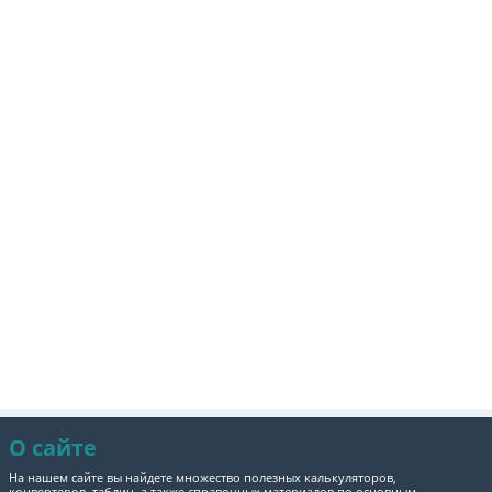
О сайте
На нашем сайте вы найдете множество полезных калькуляторов,
конвертеров, таблиц, а также справочных материалов по основным