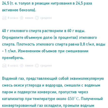
24,5 (т. е. толуол в реакции нитрования в 24,5 раза
активнее бензола).
8 класс
химия
средняя
40 г этилового спирта растворили в 60 г воды.
Определите объемную долю (в процентах) этилового
спирта. Плотность этилового спирта равна 0,8 г/мл, воды
- 1 г/мл. Изменением объемов при смешивании
пренебречь.
8 класс
химия
средняя
Водяной газ, представляющий собой эквимолекулярную
смесь окиси углерода и водорода, смешали с водяным
паром и подвергли конверсии, пропустив через
катализатор при температуре около
. Полученный
450
∘
С
С
конвертированный газ охладили, промыли водным