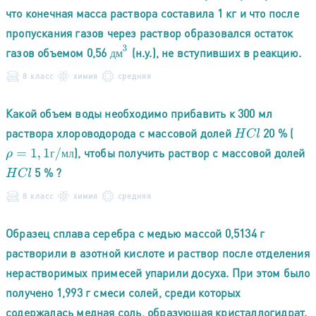
что конечная масса раствора составила 1 кг и что после
пропускания газов через раствор образовался остаток
д
м
3
газов объемом 0,56
(н.у.), не вступивших в реакцию.
д
м
8 класс
химия
средняя
Какой объем воды необходимо прибавить к 300 мл
раствора хлороводорода с массовой долей
20 % (
H
C
l
), чтобы получить раствор с массовой долей
ρ
=
1
,
1
г
/
м
л
г
м
л
5 % ?
H
C
l
8 класс
химия
средняя
Образец сплава серебра с медью массой 0,5134 г
растворили в азотной кислоте и раствор после отделения
нерастворимых примесей упарили досуха. При этом было
получено 1,993 г смеси солей, среди которых
содержалась медная соль, образующая кристаллогидрат.