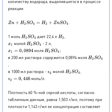
количеству водорода, выделившегося в процессе
реакции
.
Z
n
+
H
2
S
O
4
=
H
2
+
Z
n
S
O
4
1 моль
дает 22,4 л
,
H
2
S
O
4
H
2
молей
- 2 л,
x
1
H
2
S
O
4
моля
;
x
1
=
0
,
0894
H
2
S
O
4
в 200 мл раствора содержится 0,0894 моля
H
2
S
O
4
,
в 1000 мл раствора -
молей
,
х
2
H
2
S
O
4
х
моль/л.
х
2
=
0
,
446
х
Плотность 60 %-ной серной кислоты, согласно
табличным данным, равна 1,503 г/мл, поэтому при
плотности 1,143 г/мл ее концентрация составляет