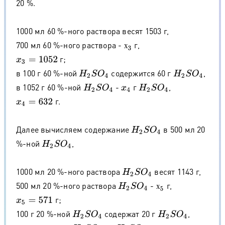
20 %.
1000 мл 60 %-ного раствора весят 1503 г,
700 мл 60 %-ного раствора -
г,
х
3
х
г;
x
3
=
1052
в 100 г 60 %-ной
содержится 60 г
,
H
2
S
O
4
H
2
S
O
4
в 1052 г 60 %-ной
-
г
,
H
2
S
O
4
x
4
H
2
S
O
4
г.
x
4
=
632
Далее вычисляем содержание
в 500 мл 20
H
2
S
O
4
%-ной
,
H
2
S
O
4
1000 мл 20 %-ного раствора
весят 1143 г,
H
2
S
O
4
500 мл 20 %-ного раствора
-
г,
H
2
S
O
4
х
5
х
г;
x
5
=
571
100 г 20 %-ной
содержат 20 г
,
H
2
S
O
4
H
2
S
O
4