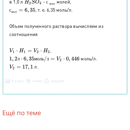
в 1,0 л
-
молей,
H
2
S
O
4
с
м
о
л
с
м
о
л
, т. е. 6,35 моль/л.
с
м
о
л
=
6
,
35
с
м
о
л
Объем полученного раствора вычисляем из
соотношения
,
V
1
⋅
H
1
=
V
2
⋅
H
2
моль/л.
1
,
2
л
⋅
6
,
35
м
о
л
ь
/
л
=
V
2
⋅
0
,
446
л
м
о
л
ь
л
л.
V
2
=
17
,
1
8 класс
химия
средняя
Ещё по теме