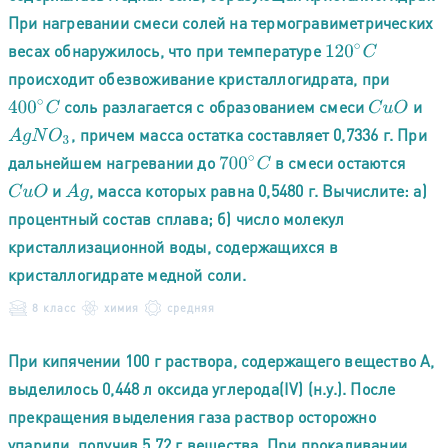
При нагревании смеси солей на термогравиметрических
весах обнаружилось, что при температуре
120
∘
C
происходит обезвоживание кристаллогидрата, при
соль разлагается с образованием смеси
и
400
∘
C
C
u
O
, причем масса остатка составляет 0,7336 г. При
A
g
N
O
3
дальнейшем нагревании до
в смеси остаются
700
∘
C
и
, масса которых равна 0,5480 г. Вычислите: а)
C
u
O
A
g
процентный состав сплава; б) число молекул
кристаллизационной воды, содержащихся в
кристаллогидрате медной соли.
8 класс
химия
средняя
При кипячении 100 г раствора, содержащего вещество А,
выделилось 0,448 л оксида углерода(IV) (н.у.). После
прекращения выделения газа раствор осторожно
упарили, получив 5,72 г вещества. При прокаливании