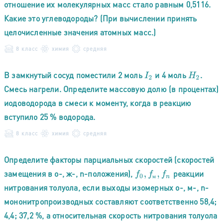
отношение их молекулярных масс стало равным 0,5116.
Какие это углеводороды? (При вычислении принять
целочисленные значения атомных масс.)
8 класс
химия
средняя
В замкнутый сосуд поместили 2 моль
и 4 моль
.
I
2
H
2
Смесь нагрели. Определите массовую долю (в процентах)
иодоводорода в смеси к моменту, когда в реакцию
вступило 25 % водорода.
8 класс
химия
средняя
Определите факторы парциальных скоростей (скоростей
замещения в о-, ж-, n-положения),
реакции
f
0
,
f
м
,
f
n
м
нитрования толуола, если выходы изомерных о-, м-, n-
мононитропроизводных составляют соответственно 58,4;
4,4; 37,2 %, а относительная скорость нитрования толуола