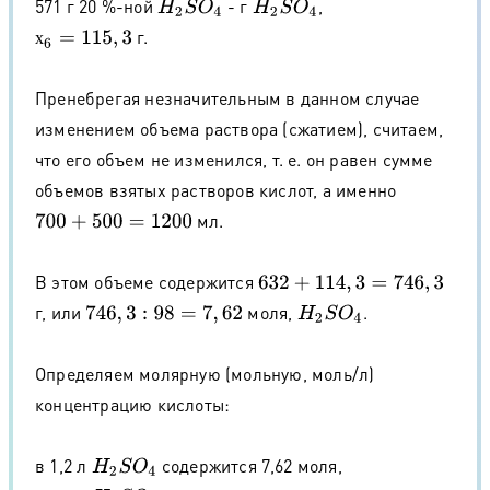
571 г 20 %-ной
- г
,
H
2
S
O
4
H
2
S
O
4
г.
х
6
=
115
,
3
х
Пренебрегая незначительным в данном случае
изменением объема раствора (сжатием), считаем,
что его объем не изменился, т. е. он равен сумме
объемов взятых растворов кислот, а именно
мл.
700
+
500
=
1200
В этом объеме содержится
632
+
114
,
3
=
746
,
3
г, или
моля,
.
746
,
3
:
98
=
7
,
62
H
2
S
O
4
Определяем молярную (мольную, моль/л)
концентрацию кислоты:
в 1,2 л
содержится 7,62 моля,
H
2
S
O
4