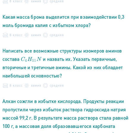
8 класс
химия
средняя
Какая масса брома выделится при взаимодействии 0,3
моль бромида калия с избытком хлора?
8 класс
химия
средняя
Написать все возможные структуры изомеров аминов
состава
и назвать их. Указать первичные,
C
4
H
11
N
вторичные и третичные амины. Какой из них обладает
наибольшей основностью?
8 класс
химия
средняя
Алкан сожгли в избытке кислорода. Продукты реакции
пропустили через избыток раствора гидроксида натрия
массой 99,2 г. В результате масса раствора стала равной
100 г, а массовая доля образовавшегося карбоната