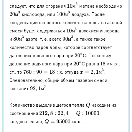
10
м
3
следует, что для сгорания
метана необходимо
м
20
м
3
100
м
3
кислорода, или
воздуха. После
м
м
конденсации основного количества воды в газовой
10
м
3
смеси будет содержаться
двуокиси углерода
м
80
м
3
90
м
3
и
азота, т. е. всего
, а также такое
м
м
количество паров воды, которое соответствует
давлению водяного пара при
. Поскольку
20
∘
С
С
давление водяного пара при
равна 18 мм рт.
20
∘
С
С
x
=
2
,
1
м
3
ст., то
, откуда
.
760
:
90
=
18
:
х
м
х
Следовательно, общий объем газовой смеси
92
,
1
м
3
составит
.
м
Количество выделившегося тепла
находим из
Q
соотношения
,
212
,
8
:
22
,
4
=
Q
:
10000
следовательно,
ккал.
Q
=
95000