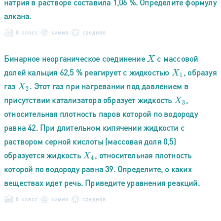
натрия в растворе составила 1,06 %. Определите формулу
алкана.
8 класс
химия
средняя
Бинарное неорганическое соединение
с массовой
X
долей кальция 62,5 % реагирует с жидкостью
, образуя
X
1
газ
. Этот газ при нагревании под давлением в
X
2
присутствии катализатора образует жидкость
,
X
3
относительная плотность паров которой по водороду
равна 42. При длительном кипячении жидкости с
раствором серной кислоты (массовая доля 0,5)
образуется жидкость
, относительная плотность
X
4
которой по водороду равна 39. Определите, о каких
веществах идет речь. Приведите уравнения реакций.
8 класс
химия
средняя