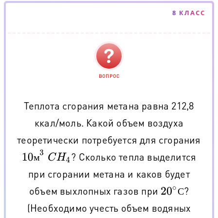
8 КЛАСС
ВОПРОС
Теплота сгорания метана равна 212,8
ккал/моль. Какой объем воздуха
теоретически потребуется для сгорания
10
м
3
? Сколько тепла выделится
C
H
4
м
при сгорании метана и каков будет
объем выхлопных газов при
?
20
∘
С
С
(Необходимо учесть объем водяных