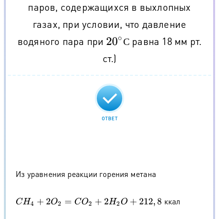
паров, содержащихся в выхлопных
газах, при условии, что давление
водяного пара при
равна 18 мм рт.
20
∘
С
С
ст.)
ОТВЕТ
Из уравнения реакции горения метана
ккал
C
H
4
+
2
O
2
=
C
O
2
+
2
H
2
O
+
212
,
8