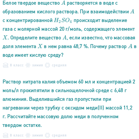
Белое твердое вещество
растворяется в воде с
A
образованием кислого раствора. При взаимодействии
A
с концентрированной
происходит выделение
H
2
S
O
4
газа с молярной массой 20 г/моль, содержащего элемент
. Определите вещество
, если известно, что массовая
X
A
доля элемента
в нем равна 48,7 %. Почему раствор
в
X
A
воде имеет кислую среду?
8 класс
химия
средняя
Раствор нитрата калия объемом 60 мл и концентрацией 2
моль/л прокипятили в сильнощелочной среде с 6,48 г
алюминия. Выделившийся газ пропустили при
нагревании через трубку с оксидом меди(II) массой 11,2
г. Рассчитайте массовую долю меди в полученном
твердом остатке.
8 класс
химия
средняя