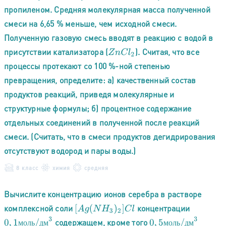
пропиленом. Средняя молекулярная масса полученной
смеси на 6,65 % меньше, чем исходной смеси.
Полученную газовую смесь вводят в реакцию с водой в
присутствии катализатора (
). Считая, что все
Z
n
C
l
2
процессы протекают со 100 %-ной степенью
превращения, определите: а) качественный состав
продуктов реакций, приведя молекулярные и
структурные формулы; б) процентное содержание
отдельных соединений в полученной после реакций
смеси. (Считать, что в смеси продуктов дегидрирования
отсутствуют водород и пары воды.)
8 класс
химия
средняя
Вычислите концентрацию ионов серебра в растворе
комплексной соли
концентрации
[
A
g
(
N
H
3
)
2
]
C
l
0
,
1
м
о
л
ь
/
д
м
3
0
,
5
м
о
л
ь
/
д
м
3
содержащем, кроме того
м
о
л
ь
д
м
м
о
л
ь
д
м