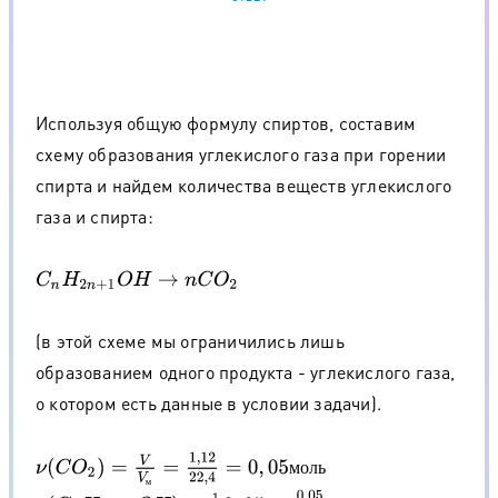
Используя общую формулу спиртов, составим
схему образования углекислого газа при горении
спирта и найдем количества веществ углекислого
газа и спирта:
C
n
H
2
n
+
1
O
H
→
n
C
O
2
(в этой схеме мы ограничились лишь
образованием одного продукта - углекислого газа,
о котором есть данные в условии задачи).
ν
(
C
O
2
)
=
V
V
м
=
1
,
12
22
,
4
=
0
,
05
м
о
л
ь
м
о
л
ь
м