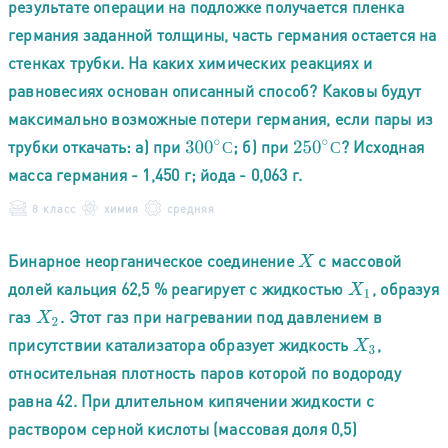
результате операции на подложке получается пленка
германия заданной толщины, часть германия остается на
стенках трубки. На каких химических реакциях и
равновесиях основан описанный способ? Каковы будут
максимально возможные потери германия, если пары из
трубки откачать: а) при
; б) при
? Исходная
300
∘
С
250
∘
С
С
С
масса германия - 1,450 г; йода - 0,063 г.
8 класс
химия
средняя
Бинарное неорганическое соединение
с массовой
X
долей кальция 62,5 % реагирует с жидкостью
, образуя
X
1
газ
. Этот газ при нагревании под давлением в
X
2
присутствии катализатора образует жидкость
,
X
3
относительная плотность паров которой по водороду
равна 42. При длительном кипячении жидкости с
раствором серной кислоты (массовая доля 0,5)