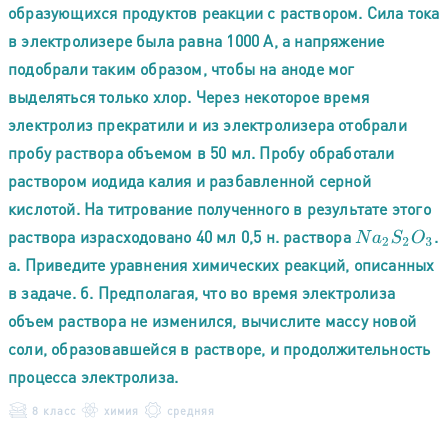
образующихся продуктов реакции с раствором. Сила тока
в электролизере была равна 1000 А, а напряжение
подобрали таким образом, чтобы на аноде мог
выделяться только хлор. Через некоторое время
электролиз прекратили и из электролизера отобрали
пробу раствора объемом в 50 мл. Пробу обработали
раствором иодида калия и разбавленной серной
кислотой. На титрование полученного в результате этого
раствора израсходовано 40 мл 0,5 н. раствора
.
N
a
2
S
2
O
3
а. Приведите уравнения химических реакций, описанных
в задаче. б. Предполагая, что во время электролиза
объем раствора не изменился, вычислите массу новой
соли, образовавшейся в растворе, и продолжительность
процесса электролиза.
8 класс
химия
средняя