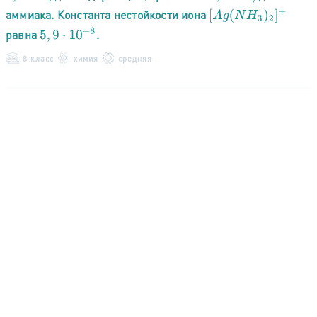
аммиака. Константа нестойкости иона
[
A
g
(
N
H
3
)
2
]
+
5
,
9
⋅
10
−
8
равна
.
8 класс
химия
средняя