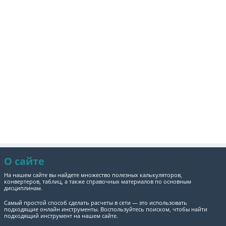
О сайте
На нашем сайте вы найдете множество полезных калькуляторов,
конвертеров, таблиц, а также справочных материалов по основным
дисциплинам.
Самый простой способ сделать расчеты в сети — это использовать
подходящие онлайн инструменты. Воспользуйтесь поиском, чтобы найти
подходящий инструмент на нашем сайте.