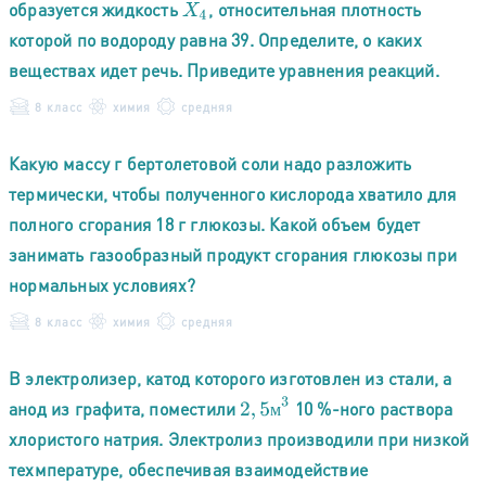
образуется жидкость
, относительная плотность
X
4
которой по водороду равна 39. Определите, о каких
веществах идет речь. Приведите уравнения реакций.
8 класс
химия
средняя
Какую массу г бертолетовой соли надо разложить
термически, чтобы полученного кислорода хватило для
полного сгорания 18 г глюкозы. Какой объем будет
занимать газообразный продукт сгорания глюкозы при
нормальных условиях?
8 класс
химия
средняя
В электролизер, катод которого изготовлен из стали, а
2
,
5
м
3
анод из графита, поместили
10 %-ного раствора
м
хлористого натрия. Электролиз производили при низкой
техмпературе, обеспечивая взаимодействие