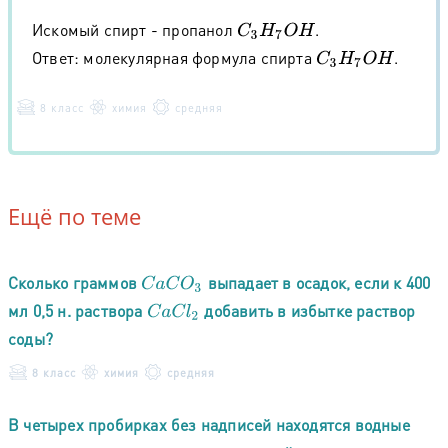
Искомый спирт - пропанол
.
C
3
H
7
O
H
Ответ: молекулярная формула спирта
.
C
3
H
7
O
H
8 класс
химия
средняя
Ещё по теме
Сколько граммов
выпадает в осадок, если к 400
C
a
C
O
3
мл 0,5 н. раствора
добавить в избытке раствор
C
a
C
l
2
соды?
8 класс
химия
средняя
В четырех пробирках без надписей находятся водные