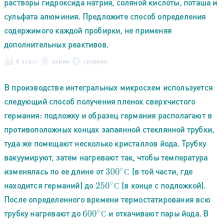
растворы гидроксида натрия, соляной кислоты, поташа и
сульфата алюминия. Предложите способ определения
содержимого каждой пробирки, не применяя
дополнительных реактивов.
8 класс
химия
средняя
В производстве интегральных микросхем используется
следующий способ получения пленок сверхчистого
германия: подложку и образец германия располагают в
противоположных концах запаянной стеклянной трубки,
туда же помещают несколько кристаллов йода. Трубку
вакуумируют, затем нагревают так, чтобы температура
изменялась по ее длине от
(в той части, где
300
∘
С
С
находится германий) до
(в конце с подложкой).
250
∘
С
С
После определенного времени термостатирования всю
трубку нагревают до
и откачивают пары йода. В
600
∘
С
С