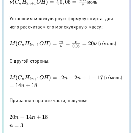
ν
(
C
n
H
2
n
+
1
O
H
)
=
1
ν
0
,
05
=
0
,
05
ν
м
о
л
ь
м
о
л
ь
Установим молекулярную формулу спирта, для
чего рассчитаем его молекулярную массу:
(г/моль)
M
(
C
n
H
2
n
+
1
O
H
)
=
m
ν
=
ν
0
,
05
=
20
ν
С другой стороны:
(г/моль).
M
(
C
n
H
2
n
+
1
O
H
)
=
12
n
+
2
n
+
1
+
17
=
14
n
+
18
Приравняв правые части, получим:
20
n
=
14
n
+
18
n
=
3